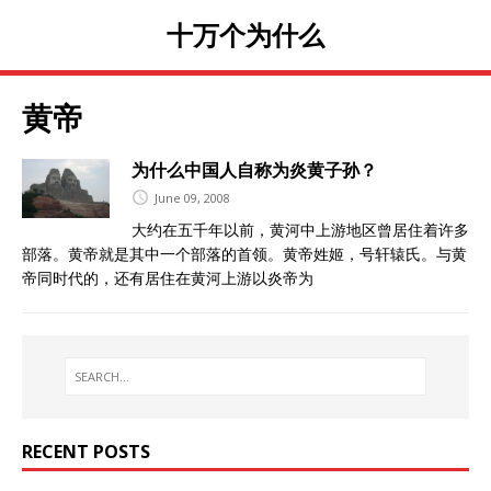
十万个为什么
黄帝
为什么中国人自称为炎黄子孙？
June 09, 2008
大约在五千年以前，黄河中上游地区曾居住着许多
部落。黄帝就是其中一个部落的首领。黄帝姓姬，号轩辕氏。与黄
帝同时代的，还有居住在黄河上游以炎帝为
RECENT POSTS