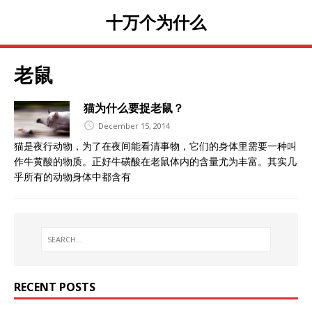
十万个为什么
老鼠
猫为什么要捉老鼠？
December 15, 2014
猫是夜行动物，为了在夜间能看清事物，它们的身体里需要一种叫
作牛黄酸的物质。正好牛磺酸在老鼠体内的含量尤为丰富。其实几
乎所有的动物身体中都含有
RECENT POSTS