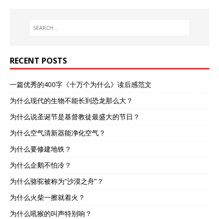
RECENT POSTS
一篇优秀的400字《十万个为什么》读后感范文
为什么现代的生物不能长到恐龙那么大？
为什么说圣诞节是基督教徒最盛大的节日？
为什么空气清新器能净化空气？
为什么要修建地铁？
为什么企鹅不怕冷？
为什么骆驼被称为“沙漠之舟”？
为什么火柴一擦就着火？
为什么吼猴的叫声特别响？