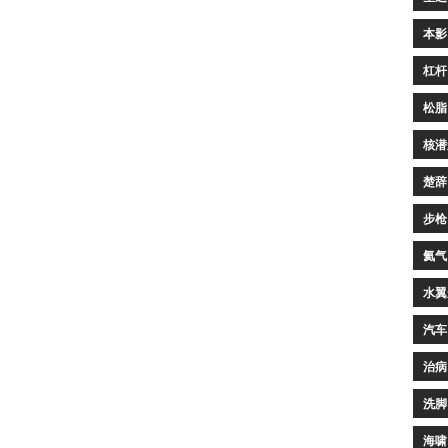
本影
杠杆
松脂
核潜
楚辞
步枪
氦气
水翼
汽车
治病
洗脚
海啸