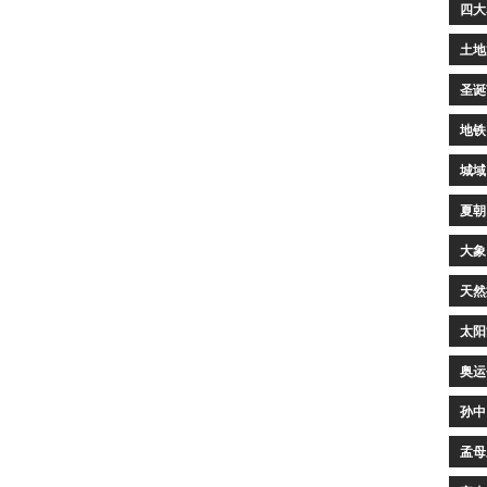
四大
土地
圣诞
地铁
城域
夏朝
大象
天然
太阳
奥运
孙中
孟母