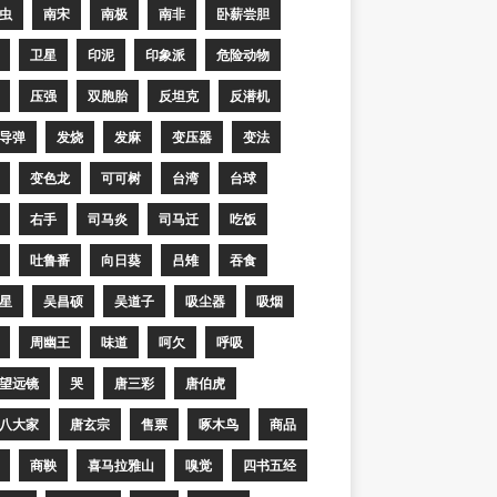
虫
南宋
南极
南非
卧薪尝胆
卫星
印泥
印象派
危险动物
压强
双胞胎
反坦克
反潜机
导弹
发烧
发麻
变压器
变法
变色龙
可可树
台湾
台球
右手
司马炎
司马迁
吃饭
吐鲁番
向日葵
吕雉
吞食
星
吴昌硕
吴道子
吸尘器
吸烟
周幽王
味道
呵欠
呼吸
望远镜
哭
唐三彩
唐伯虎
八大家
唐玄宗
售票
啄木鸟
商品
商鞅
喜马拉雅山
嗅觉
四书五经