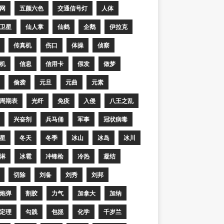
网
五颜六色
交通信号灯
人体
卫星
仙人掌
仙鹤
企鹅
伊拉克
传真机
伤口
体操
侦察
机
信息
信用卡
假发
做梦
偷袭
元旦
元曲
元素
周期表
光纤
免疫
入侵
八王之乱
兴奋剂
兵马俑
军事
冠状病毒
星
冬天
冬季
冰山
冰岛
冰川
淋
冰雹
冲锋枪
冷热
凝结
切除
刘备
刘秀
刘邦
炮弹
割胶
力气
加拿大
加纳
定理
勾践
包拯
化学
千岁兰