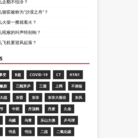
么企鹅不怕冷？
么骆驼被称为“沙漠之舟”？
么火柴一擦就着火？
么吼猴的叫声特别响？
么飞机要迎风起落？
S
8事变
B超
COVID-19
CT
H1N1
氰胺
三顾茅庐
三鹿
上网
不倒翁
大战
东晋
东非
东非大裂谷
东风
节
中药
丹顶鹤
丹麦
久坐
乌贼
乌青
乐山大佛
乒乓球
书圣
书法
二战
二氧化碳