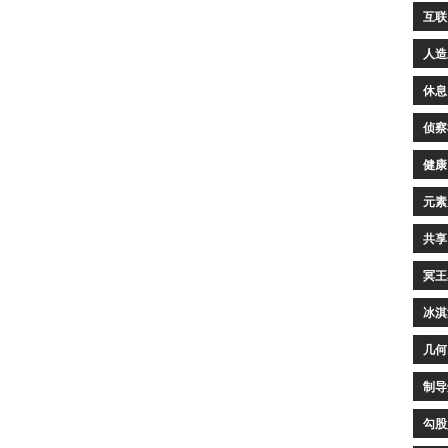
互联
人造
休息
侦察
健康
元素
共享
冥王
冰淇
几何
制导
勾股