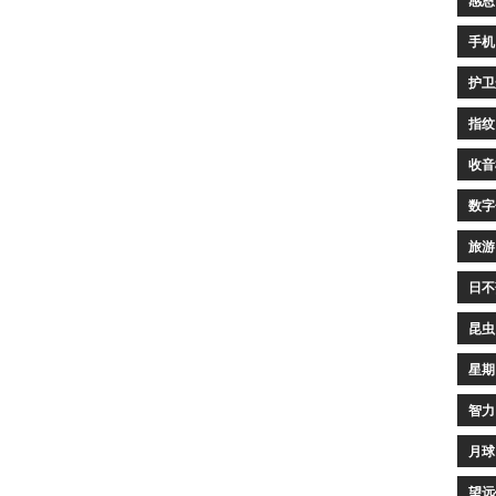
感恩
手机
护卫
指纹
收音
数字
旅游
日不
昆虫
星期
智力
月球
望远