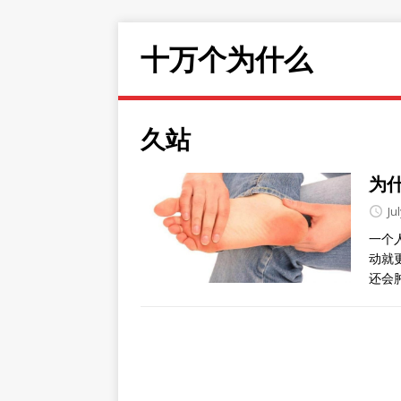
十万个为什么
久站
为
Ju
一个
动就
还会