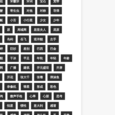
祖
宋徽宗
宋词
宝石
宽带
蟹
寄生虫
对焦
对称
导弹
艇
小舌
小行星
少女
少年
尿
局域网
居里夫人
屈原
岛屿
岳飞
巡洋舰
左手
岬
巨杉
差别
巴西
巴金
舰
干冰
平足
年轮
年轻
年龄
网
广播
建筑
开元盛世
开屏
开花
张大千
张骞
弹涂鱼
录像机
彗星
形成
彩色
鸿
微声手枪
心率
心脏
思考
恒星
惯性
意大利
感冒