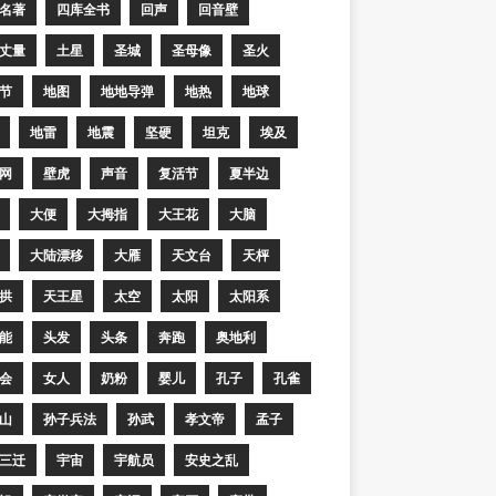
名著
四库全书
回声
回音壁
丈量
土星
圣城
圣母像
圣火
节
地图
地地导弹
地热
地球
地雷
地震
坚硬
坦克
埃及
网
壁虎
声音
复活节
夏半边
大便
大拇指
大王花
大脑
大陆漂移
大雁
天文台
天枰
拱
天王星
太空
太阳
太阳系
能
头发
头条
奔跑
奥地利
会
女人
奶粉
婴儿
孔子
孔雀
山
孙子兵法
孙武
孝文帝
孟子
三迁
宇宙
宇航员
安史之乱