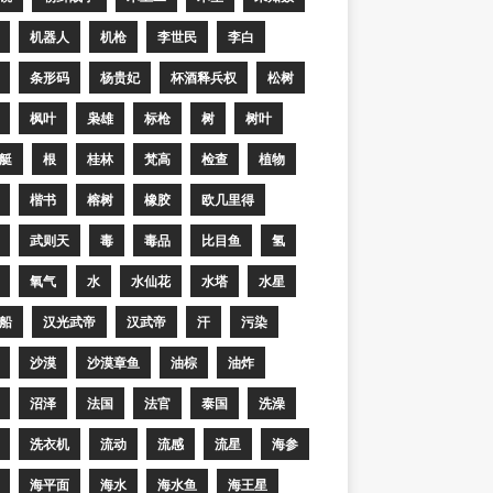
机器人
机枪
李世民
李白
条形码
杨贵妃
杯酒释兵权
松树
枫叶
枭雄
标枪
树
树叶
艇
根
桂林
梵高
检查
植物
楷书
榕树
橡胶
欧几里得
武则天
毒
毒品
比目鱼
氢
氧气
水
水仙花
水塔
水星
船
汉光武帝
汉武帝
汗
污染
沙漠
沙漠章鱼
油棕
油炸
沼泽
法国
法官
泰国
洗澡
洗衣机
流动
流感
流星
海参
海平面
海水
海水鱼
海王星