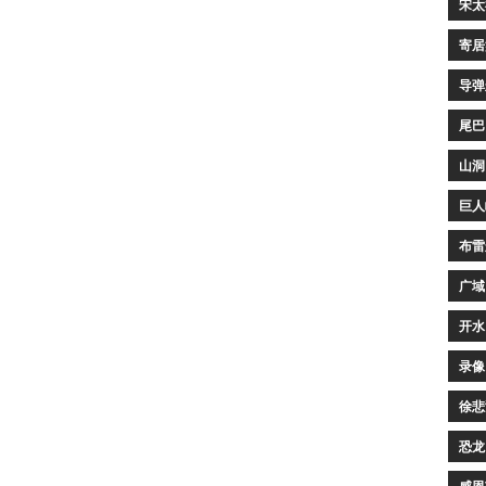
宋太
寄居
导弹
尾巴
山洞
巨人
布雷
广域
开水
录像
徐悲
恐龙