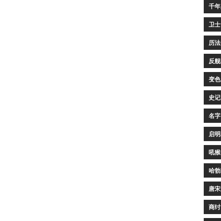
千年
卫士
历法
反舰
变色
史记
名字
启明
吼猴
哈勃
唐宋
商纣