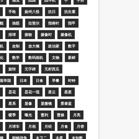
节
感觉
战国
战斗机
手
手势
手枪
扬州八怪
抗日
抗生素
舰
抽筋
拉斐尔
指南针
指甲
排球
接吻
摄像时
摄像机
机
改制
放大镜
政治家
数字
化
数学
数码相机
文物
新鲜
旋转
无字碑
无籽西瓜
落帝国
日本
日食
早餐
时钟
昙花
昙花一现
星云
星星
星系
显像
显微镜
景泰蓝
暖季
曝光
曹刿
曹操
月亮
月球车
月相
月经
月食
月饼
镜
朝鲜战争
木卫二
木星
未知数