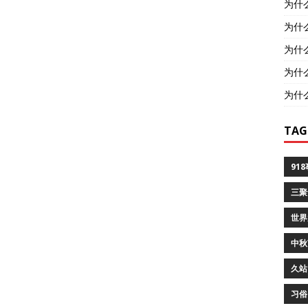
为什
为什
为什
为什
为什
TAG
91
三聚
世界
中秋
久站
习俗