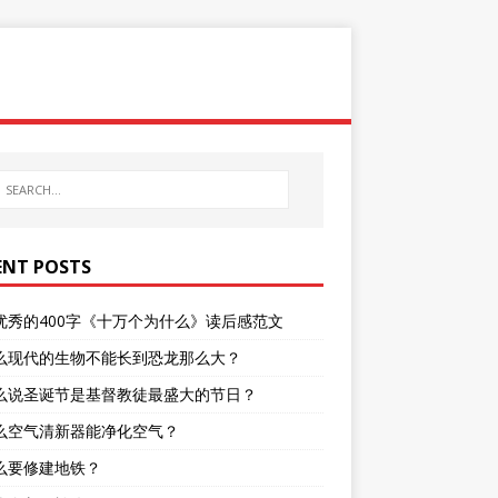
ENT POSTS
优秀的400字《十万个为什么》读后感范文
么现代的生物不能长到恐龙那么大？
么说圣诞节是基督教徒最盛大的节日？
么空气清新器能净化空气？
么要修建地铁？