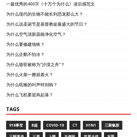
一篇优秀的400字《十万个为什么》读后感范文
为什么现代的生物不能长到恐龙那么大？
为什么说圣诞节是基督教徒最盛大的节日？
为什么空气清新器能净化空气？
为什么要修建地铁？
为什么企鹅不怕冷？
为什么骆驼被称为“沙漠之舟”？
为什么火柴一擦就着火？
为什么吼猴的叫声特别响？
为什么飞机要迎风起落？
TAGS
918事变
B超
COVID-19
CT
H1N1
三聚氰胺
三顾茅庐
三鹿
上网
不倒翁
世界大战
东晋