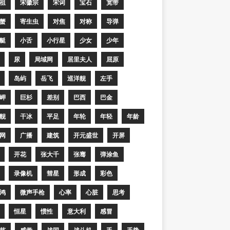
祖
宋徽宗
宋词
宝石
宽带
蟹
寄生虫
对焦
对称
导弹
艇
小舌
小行星
少女
少年
尿
局域网
居里夫人
屈原
岛屿
岳飞
巡洋舰
左手
岬
巨杉
差别
巴西
巴金
舰
干冰
平足
年轮
年轻
年龄
网
广播
建筑
开元盛世
开屏
开花
张大千
张骞
弹涂鱼
录像机
彗星
形成
彩色
鸿
微声手枪
心率
心脏
思考
恒星
惯性
意大利
感冒