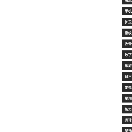
感恩
手机
护卫
指纹
收音
数字
旅游
日不
昆虫
星期
智力
月球
望远