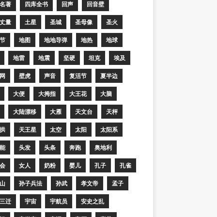
名著
四库全书
回声
回音壁
丈量
土星
圣城
圣母像
圣火
节
地图
地地导弹
地热
地球
地雷
地震
坚硬
坦克
埃及
网
壁虎
声音
复活节
夏半边
大便
大拇指
大王花
大脑
大陆漂移
大雁
天文台
天枰
拱
天王星
太空
太阳
太阳系
能
头发
头条
奔跑
奥地利
会
女人
奶粉
婴儿
孔子
孔雀
山
孙子兵法
孙武
孝文帝
孟子
三迁
宇宙
宇航员
安史之乱