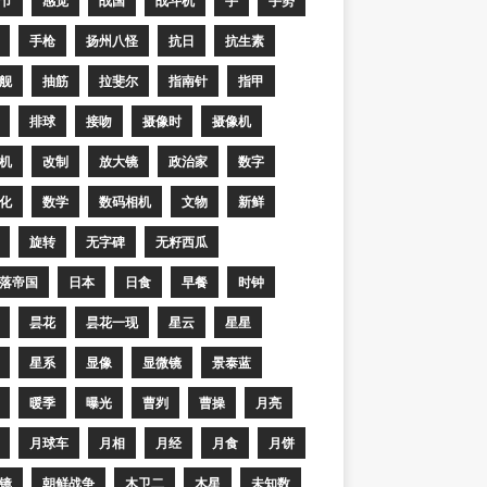
节
感觉
战国
战斗机
手
手势
手枪
扬州八怪
抗日
抗生素
舰
抽筋
拉斐尔
指南针
指甲
排球
接吻
摄像时
摄像机
机
改制
放大镜
政治家
数字
化
数学
数码相机
文物
新鲜
旋转
无字碑
无籽西瓜
落帝国
日本
日食
早餐
时钟
昙花
昙花一现
星云
星星
星系
显像
显微镜
景泰蓝
暖季
曝光
曹刿
曹操
月亮
月球车
月相
月经
月食
月饼
镜
朝鲜战争
木卫二
木星
未知数