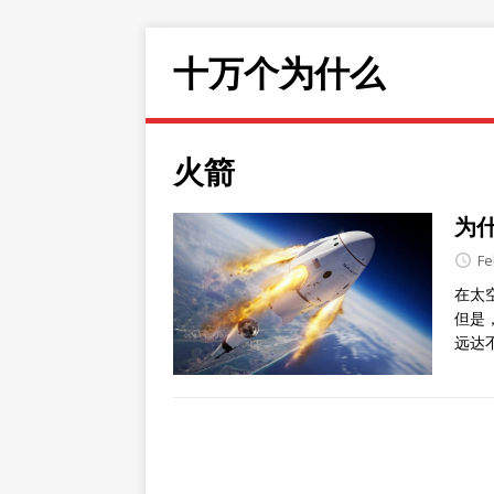
十万个为什么
火箭
为
Fe
在太
但是
远达