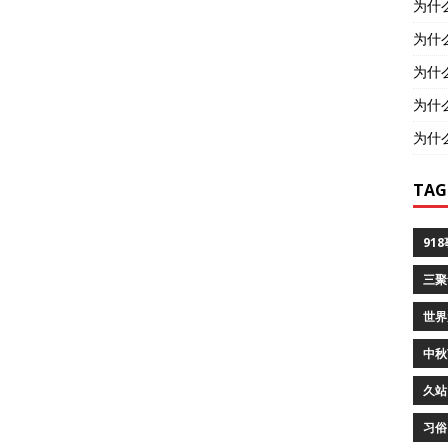
为什
为什
为什
为什
为什
TAG
91
三聚
世界
中秋
久站
习俗