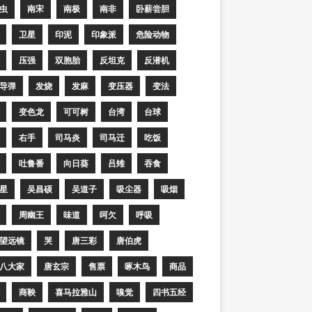
虫
南宋
南极
南非
卧薪尝胆
卫星
印泥
印象派
危险动物
压强
双胞胎
反坦克
反潜机
导弹
发烧
发麻
变压器
变法
变色龙
可可树
台湾
台球
右手
司马炎
司马迁
吃饭
吐鲁番
向日葵
吕雉
吞食
星
吴昌硕
吴道子
吸尘器
吸烟
周幽王
味道
呵欠
呼吸
望远镜
哭
唐三彩
唐伯虎
八大家
唐玄宗
售票
啄木鸟
商品
商鞅
喜马拉雅山
嗅觉
四书五经