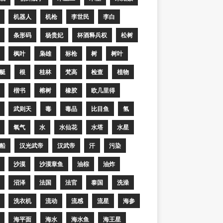
机器人
机枪
李世民
李白
条形码
杨贵妃
杯酒释兵权
松树
枫叶
枭雄
标枪
树
树叶
艇
根
桂林
梵高
检查
植物
楷书
榕树
橡胶
欧几里得
武则天
毒
毒品
比目鱼
氢
氧气
水
水仙花
水塔
水星
船
汉光武帝
汉武帝
汗
污染
沙漠
沙漠章鱼
油棕
油炸
沼泽
法国
法官
泰国
洗澡
洗衣机
流动
流感
流星
海参
海平面
海水
海水鱼
海王星