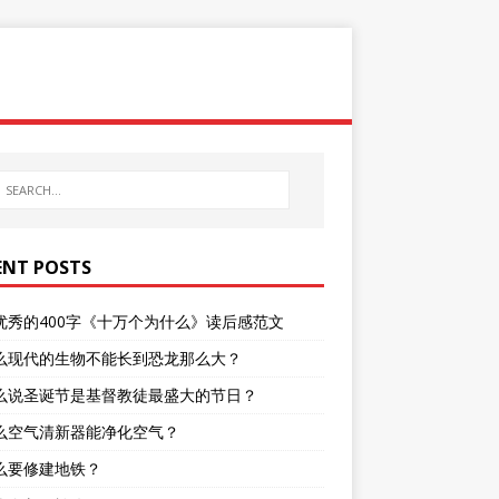
ENT POSTS
优秀的400字《十万个为什么》读后感范文
么现代的生物不能长到恐龙那么大？
么说圣诞节是基督教徒最盛大的节日？
么空气清新器能净化空气？
么要修建地铁？