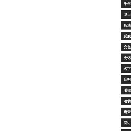
千年
卫士
历法
反舰
变色
史记
名字
启明
吼猴
哈勃
唐宋
商纣