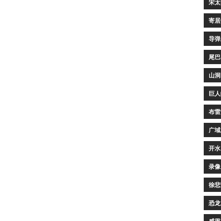
宋太
寄居
导弹
尾巴
山洞
巨人
布雷
广域
开水
录像
徐悲
恐龙