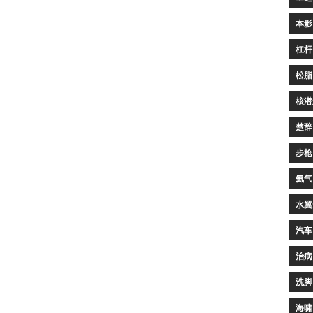
本影
杠杆
松脂
核潜
楚辞
步枪
氦气
水翼
汽车
治病
洗脚
海啸