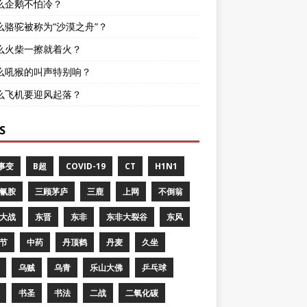
么企鹅不怕冷？
么骆驼被称为“沙漠之舟”？
么火柴一擦就着火？
么吼猴的叫声特别响？
么飞机要迎风起落？
S
8事变
B超
COVID-19
CT
H1N1
氰胺
三顾茅庐
三鹿
上网
不倒翁
大战
东晋
东非
东非大裂谷
东风
节
中药
丹顶鹤
丹麦
久坐
乌贼
乌青
乐山大佛
乒乓球
书圣
书法
二战
二氧化碳