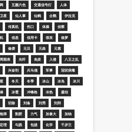
网
五颜六色
交通信号灯
人体
卫星
仙人掌
仙鹤
企鹅
伊拉克
传真机
伤口
体操
侦察
机
信息
信用卡
假发
做梦
偷袭
元旦
元曲
元素
周期表
光纤
免疫
入侵
八王之乱
兴奋剂
兵马俑
军事
冠状病毒
星
冬天
冬季
冰山
冰岛
冰川
淋
冰雹
冲锋枪
冷热
凝结
切除
刘备
刘秀
刘邦
炮弹
割胶
力气
加拿大
加纳
定理
勾践
包拯
化学
千岁兰