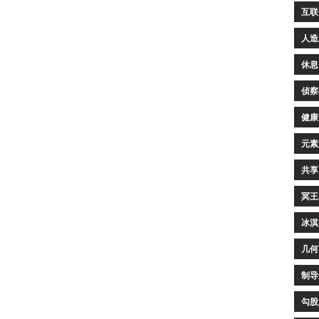
互联
人造
休息
侦察
健康
元素
共享
冥王
冰淇
几何
制导
勾股