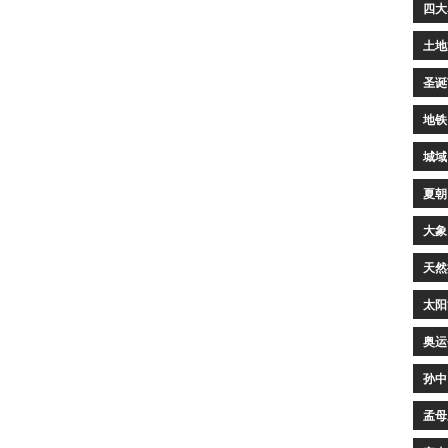
四大
土地
圣诞
地铁
城域
夏朝
大象
天然
太阳
奥运
孙中
孟母