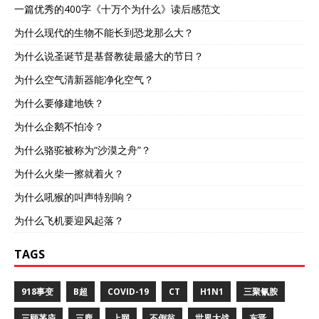
一篇优秀的400字《十万个为什么》读后感范文
为什么现代的生物不能长到恐龙那么大？
为什么说圣诞节是基督教徒最盛大的节日？
为什么空气清新器能净化空气？
为什么要修建地铁？
为什么企鹅不怕冷？
为什么骆驼被称为“沙漠之舟”？
为什么火柴一擦就着火？
为什么吼猴的叫声特别响？
为什么飞机要迎风起落？
TAGS
918事变
B超
COVID-19
CT
H1N1
三聚氰胺
三顾茅庐
三鹿
上网
不倒翁
世界大战
东晋