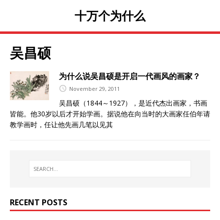
十万个为什么
吴昌硕
为什么说吴昌硕是开启一代画风的画家？
November 29, 2011
吴昌硕（1844～1927），是近代杰出画家，书画
皆能。他30岁以后才开始学画。据说他在向当时的大画家任伯年请
教学画时，任让他先画几笔以见其
RECENT POSTS