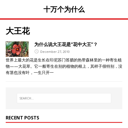
十万个为什么
大王花
为什么说大王花是“花中大王”？
December 27, 2010
世界上最大的花是生长在印尼苏门答腊的热带森林里的一种寄生植
物——大花草。它一般寄生在别的植物的根上，其样子很特别，没
有茎也没有叶，一生只开一
RECENT POSTS