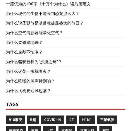
一篇优秀的400字《十万个为什么》读后感范文
为什么现代的生物不能长到恐龙那么大？
为什么说圣诞节是基督教徒最盛大的节日？
为什么空气清新器能净化空气？
为什么要修建地铁？
为什么企鹅不怕冷？
为什么骆驼被称为“沙漠之舟”？
为什么火柴一擦就着火？
为什么吼猴的叫声特别响？
为什么飞机要迎风起落？
TAGS
918事变
B超
COVID-19
CT
H1N1
三聚氰胺
三顾茅庐
三鹿
上网
不倒翁
世界大战
东晋