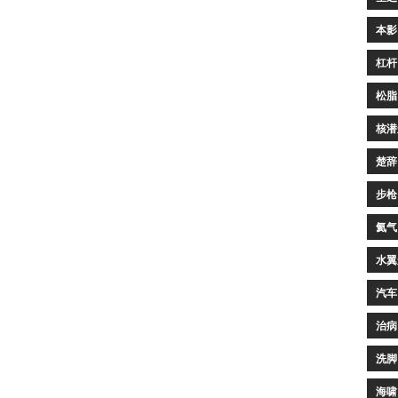
本影
杠杆
松脂
核潜
楚辞
步枪
氦气
水翼
汽车
治病
洗脚
海啸