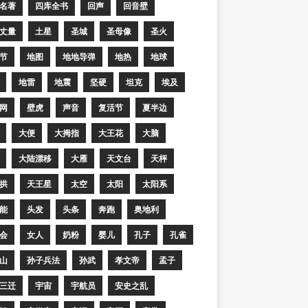
名著
四库全书
回声
回音壁
丈量
土星
圣城
圣母像
圣火
节
地图
地地导弹
地热
地球
地雷
地震
坚硬
坦克
埃及
网
壁虎
声音
复活节
夏半边
大便
大拇指
大王花
大脑
大陆漂移
大雁
天文台
天枰
拱
天王星
太空
太阳
太阳系
能
头发
头条
奔跑
奥地利
会
女人
奶粉
婴儿
孔子
孔雀
山
孙子兵法
孙武
孝文帝
孟子
三迁
宇宙
宇航员
安史之乱