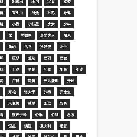
祖
宋徽宗
宋词
宝石
宽带
蟹
寄生虫
对焦
对称
导弹
艇
小舌
小行星
少女
少年
尿
局域网
居里夫人
屈原
岛屿
岳飞
巡洋舰
左手
岬
巨杉
差别
巴西
巴金
舰
干冰
平足
年轮
年轻
年龄
网
广播
建筑
开元盛世
开屏
开花
张大千
张骞
弹涂鱼
录像机
彗星
形成
彩色
鸿
微声手枪
心率
心脏
思考
恒星
惯性
意大利
感冒