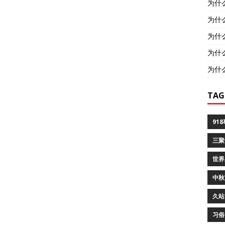
为什
为什
为什
为什
为什
TAG
91
三聚
世界
中秋
久站
习俗