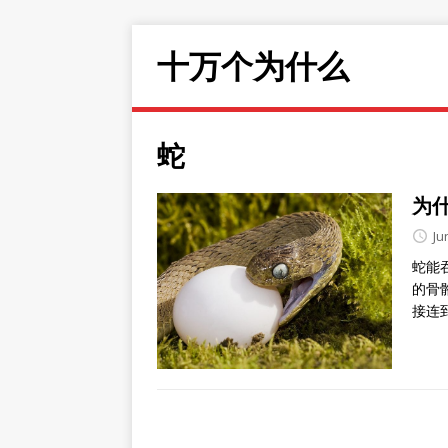
十万个为什么
蛇
为
Ju
蛇能
的骨
接连