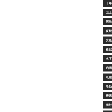
千年
卫士
历法
反舰
变色
史记
名字
启明
吼猴
哈勃
唐宋
商纣