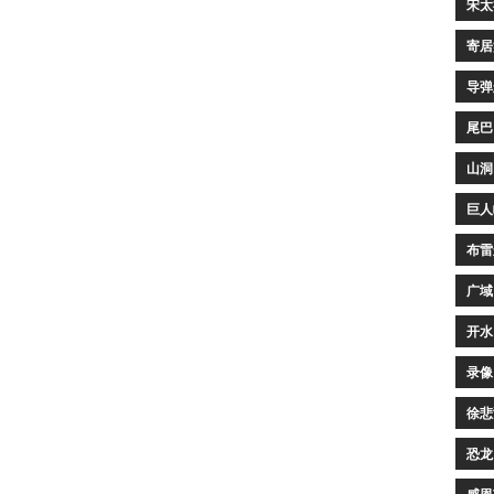
宋太
寄居
导弹
尾巴
山洞
巨人
布雷
广域
开水
录像
徐悲
恐龙