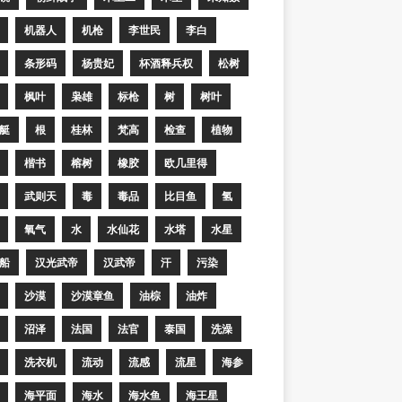
机器人
机枪
李世民
李白
条形码
杨贵妃
杯酒释兵权
松树
枫叶
枭雄
标枪
树
树叶
艇
根
桂林
梵高
检查
植物
楷书
榕树
橡胶
欧几里得
武则天
毒
毒品
比目鱼
氢
氧气
水
水仙花
水塔
水星
船
汉光武帝
汉武帝
汗
污染
沙漠
沙漠章鱼
油棕
油炸
沼泽
法国
法官
泰国
洗澡
洗衣机
流动
流感
流星
海参
海平面
海水
海水鱼
海王星