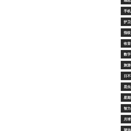
感恩
手机
护卫
指纹
收音
数字
旅游
日不
昆虫
星期
智力
月球
望远