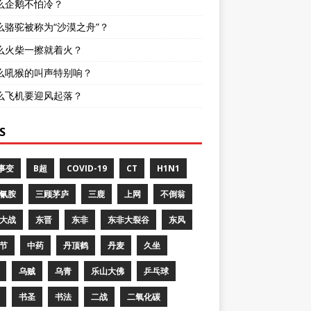
么企鹅不怕冷？
么骆驼被称为“沙漠之舟”？
么火柴一擦就着火？
么吼猴的叫声特别响？
么飞机要迎风起落？
S
8事变
B超
COVID-19
CT
H1N1
氰胺
三顾茅庐
三鹿
上网
不倒翁
大战
东晋
东非
东非大裂谷
东风
节
中药
丹顶鹤
丹麦
久坐
乌贼
乌青
乐山大佛
乒乓球
书圣
书法
二战
二氧化碳