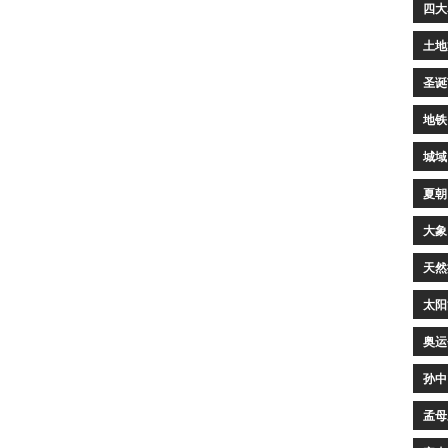
四大
土地
圣诞
地铁
城域
夏朝
大象
天然
太阳
奥运
孙中
孟母