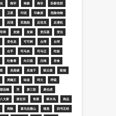
虫
南宋
南极
南非
卧薪尝胆
卫星
印泥
印象派
危险动物
压强
双胞胎
反坦克
反潜机
导弹
发烧
发麻
变压器
变法
变色龙
可可树
台湾
台球
右手
司马炎
司马迁
吃饭
吐鲁番
向日葵
吕雉
吞食
星
吴昌硕
吴道子
吸尘器
吸烟
周幽王
味道
呵欠
呼吸
望远镜
哭
唐三彩
唐伯虎
八大家
唐玄宗
售票
啄木鸟
商品
商鞅
喜马拉雅山
嗅觉
四书五经