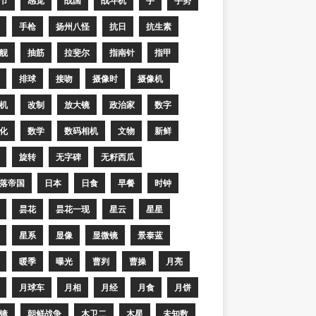
节
感觉
战国
战斗机
手
手势
手枪
扬州八怪
抗日
抗生素
舰
抽筋
拉斐尔
指南针
指甲
排球
接吻
摄像时
摄像机
机
改制
放大镜
政治家
数字
化
数学
数码相机
文物
新鲜
旋转
无字碑
无籽西瓜
落帝国
日本
日食
早餐
时钟
昙花
昙花一现
星云
星星
星系
显像
显微镜
景泰蓝
暖季
曝光
曹刿
曹操
月亮
月球车
月相
月经
月食
月饼
镜
朝鲜战争
木卫二
木星
未知数