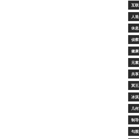
互联
人造
休息
侦察
健康
元素
共享
冥王
冰淇
几何
制导
勾股