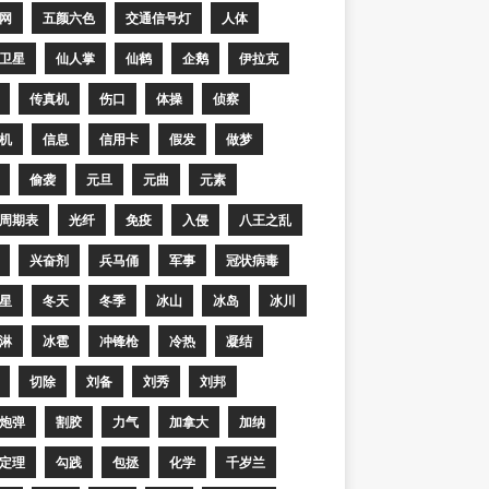
网
五颜六色
交通信号灯
人体
卫星
仙人掌
仙鹤
企鹅
伊拉克
传真机
伤口
体操
侦察
机
信息
信用卡
假发
做梦
偷袭
元旦
元曲
元素
周期表
光纤
免疫
入侵
八王之乱
兴奋剂
兵马俑
军事
冠状病毒
星
冬天
冬季
冰山
冰岛
冰川
淋
冰雹
冲锋枪
冷热
凝结
切除
刘备
刘秀
刘邦
炮弹
割胶
力气
加拿大
加纳
定理
勾践
包拯
化学
千岁兰