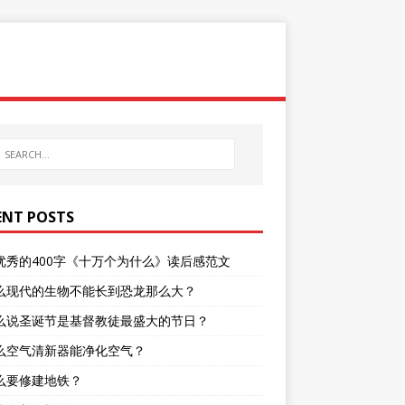
ENT POSTS
优秀的400字《十万个为什么》读后感范文
么现代的生物不能长到恐龙那么大？
么说圣诞节是基督教徒最盛大的节日？
么空气清新器能净化空气？
么要修建地铁？