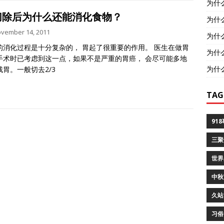
为什
切除后为什么还能消化食物？
为什
vember 14, 2011
为什
的消化过程是十分复杂的， 胃起了很重要的作用。 医生在做胃
为什
手术时已考虑到这一点，如果不是严重的胃癌， 会尽可能多地
为什
残胃。一般切去2/3
TAG
91
三聚
世界
中秋
久站
习俗