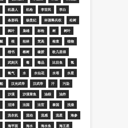
机器人
机枪
李世民
李白
条形码
杨贵妃
杯酒释兵权
松树
枫叶
枭雄
标枪
树
树叶
艇
根
桂林
梵高
检查
植物
楷书
榕树
橡胶
欧几里得
武则天
毒
毒品
比目鱼
氢
氧气
水
水仙花
水塔
水星
船
汉光武帝
汉武帝
汗
污染
沙漠
沙漠章鱼
油棕
油炸
沼泽
法国
法官
泰国
洗澡
洗衣机
流动
流感
流星
海参
海平面
海水
海水鱼
海王星