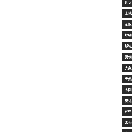
四大
土地
圣诞
地铁
城域
夏朝
大象
天然
太阳
奥运
孙中
孟母