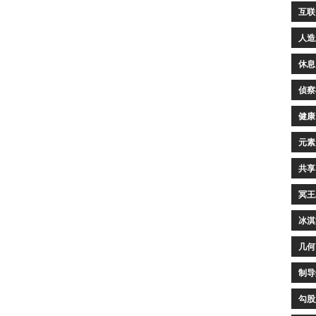
互联
人造
休息
侦察
健康
元素
共享
冥王
冰淇
几何
制导
勾股