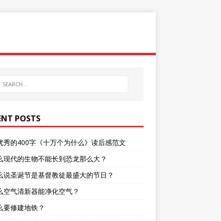
ENT POSTS
优秀的400字《十万个为什么》读后感范文
么现代的生物不能长到恐龙那么大？
么说圣诞节是基督教徒最盛大的节日？
么空气清新器能净化空气？
么要修建地铁？