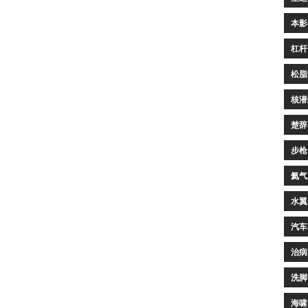
本影
杠杆
松脂
核潜
楚辞
步枪
氦气
水翼
汽车
治病
洗脚
海啸