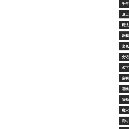
千年
卫士
历法
反舰
变色
史记
名字
启明
吼猴
哈勃
唐宋
商纣