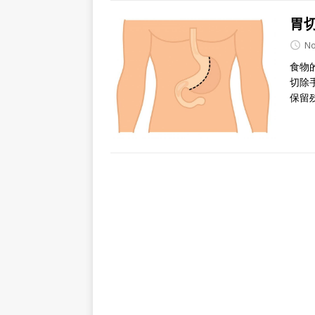
胃
No
食物
切除
保留