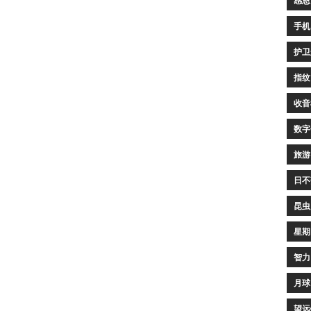
感恩
手机
护卫
指纹
收音
数字
旅游
日不
昆虫
星期
智力
月球
望远