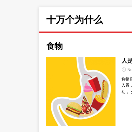
十万个为什么
食物
人
No
食物
入胃
动，