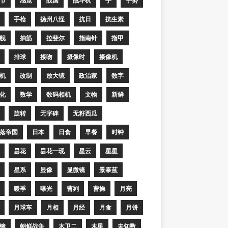
节
感觉
战国
战斗机
手
手势
手枪
扬州八怪
抗日
抗生素
舰
抽筋
拉斐尔
指南针
指甲
排球
接吻
摄像时
摄像机
机
改制
放大镜
政治家
数字
化
数学
数码相机
文物
新鲜
旋转
无字碑
无籽西瓜
落帝国
日本
日食
早餐
时钟
昙花
昙花一现
星云
星星
星系
显像
显微镜
景泰蓝
暖季
曝光
曹刿
曹操
月亮
月球车
月相
月经
月食
月饼
镜
朝鲜战争
木卫二
木星
未知数