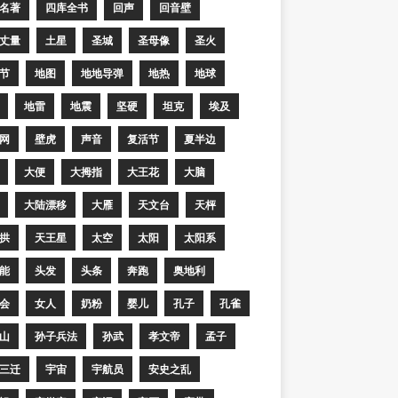
名著
四库全书
回声
回音壁
丈量
土星
圣城
圣母像
圣火
节
地图
地地导弹
地热
地球
地雷
地震
坚硬
坦克
埃及
网
壁虎
声音
复活节
夏半边
大便
大拇指
大王花
大脑
大陆漂移
大雁
天文台
天枰
拱
天王星
太空
太阳
太阳系
能
头发
头条
奔跑
奥地利
会
女人
奶粉
婴儿
孔子
孔雀
山
孙子兵法
孙武
孝文帝
孟子
三迁
宇宙
宇航员
安史之乱