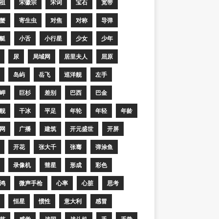
祖
宋徽宗
宋词
宝石
宽带
蟹
寄生虫
对焦
对称
导弹
艇
小舌
小行星
少女
少年
尿
局域网
居里夫人
屈原
岛屿
岳飞
巡洋舰
左手
岬
巨杉
差别
巴西
巴金
舰
干冰
平足
年轮
年轻
年龄
网
广播
建筑
开元盛世
开屏
开花
张大千
张骞
弹涂鱼
录像机
彗星
形成
彩色
鸿
微声手枪
心率
心脏
思考
恒星
惯性
意大利
感冒