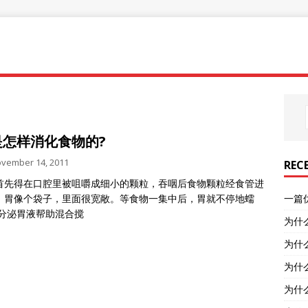
是怎样消化食物的?
vember 14, 2011
REC
首先得在口腔里被咀嚼成细小的颗粒，吞咽后食物颗粒经食管进
，胃像个袋子，里面很宽敞。等食物一集中后，胃就不停地蠕
一篇
 分泌胃液帮助混合搅
为什
为什
为什
为什