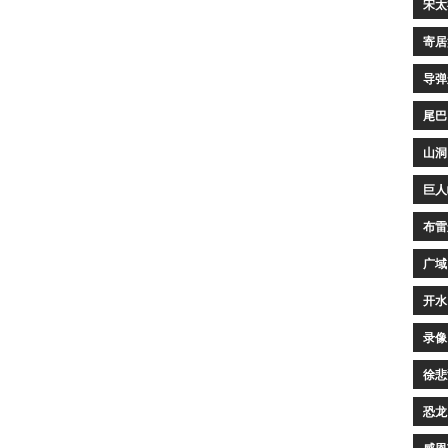
宋太
寄居
导弹
尾巴
山洞
巨人
布雷
广域
开水
录像
徐悲
恐龙