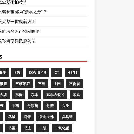
么企鹅不怕冷？
么骆驼被称为“沙漠之舟”？
么火柴一擦就着火？
么吼猴的叫声特别响？
么飞机要迎风起落？
S
8事变
B超
COVID-19
CT
H1N1
氰胺
三顾茅庐
三鹿
上网
不倒翁
大战
东晋
东非
东非大裂谷
东风
节
中药
丹顶鹤
丹麦
久坐
乌贼
乌青
乐山大佛
乒乓球
书圣
书法
二战
二氧化碳