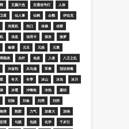
网
五颜六色
交通信号灯
人体
卫星
仙人掌
仙鹤
企鹅
伊拉克
传真机
伤口
体操
侦察
机
信息
信用卡
假发
做梦
偷袭
元旦
元曲
元素
周期表
光纤
免疫
入侵
八王之乱
兴奋剂
兵马俑
军事
冠状病毒
星
冬天
冬季
冰山
冰岛
冰川
淋
冰雹
冲锋枪
冷热
凝结
切除
刘备
刘秀
刘邦
炮弹
割胶
力气
加拿大
加纳
定理
勾践
包拯
化学
千岁兰