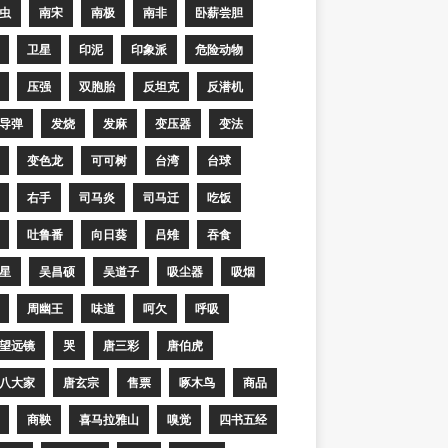
虫
南宋
南极
南非
卧薪尝胆
卫星
印泥
印象派
危险动物
压强
双胞胎
反坦克
反潜机
导弹
发烧
发麻
变压器
变法
变色龙
可可树
台湾
台球
右手
司马炎
司马迁
吃饭
吐鲁番
向日葵
吕雉
吞食
星
吴昌硕
吴道子
吸尘器
吸烟
周幽王
味道
呵欠
呼吸
望远镜
哭
唐三彩
唐伯虎
八大家
唐玄宗
售票
啄木鸟
商品
商鞅
喜马拉雅山
嗅觉
四书五经