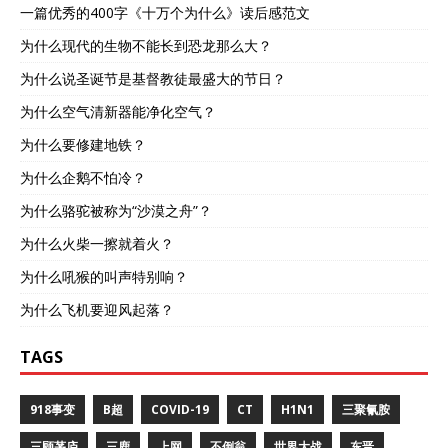
一篇优秀的400字《十万个为什么》读后感范文
为什么现代的生物不能长到恐龙那么大？
为什么说圣诞节是基督教徒最盛大的节日？
为什么空气清新器能净化空气？
为什么要修建地铁？
为什么企鹅不怕冷？
为什么骆驼被称为“沙漠之舟”？
为什么火柴一擦就着火？
为什么吼猴的叫声特别响？
为什么飞机要迎风起落？
TAGS
918事变
B超
COVID-19
CT
H1N1
三聚氰胺
三顾茅庐
三鹿
上网
不倒翁
世界大战
东晋