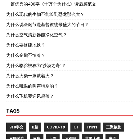
一篇优秀的400字《十万个为什么》读后感范文
为什么现代的生物不能长到恐龙那么大？
为什么说圣诞节是基督教徒最盛大的节日？
为什么空气清新器能净化空气？
为什么要修建地铁？
为什么企鹅不怕冷？
为什么骆驼被称为“沙漠之舟”？
为什么火柴一擦就着火？
为什么吼猴的叫声特别响？
为什么飞机要迎风起落？
TAGS
918事变
B超
COVID-19
CT
H1N1
三聚氰胺
三顾茅庐
三鹿
上网
不倒翁
世界大战
东晋