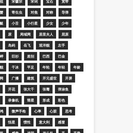
祖
宋徽宗
宋词
宝石
宽带
蟹
寄生虫
对焦
对称
导弹
艇
小舌
小行星
少女
少年
尿
局域网
居里夫人
屈原
岛屿
岳飞
巡洋舰
左手
岬
巨杉
差别
巴西
巴金
舰
干冰
平足
年轮
年轻
年龄
网
广播
建筑
开元盛世
开屏
开花
张大千
张骞
弹涂鱼
录像机
彗星
形成
彩色
鸿
微声手枪
心率
心脏
思考
恒星
惯性
意大利
感冒