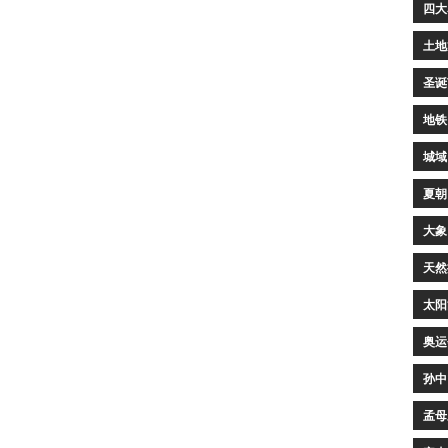
四大
土地
圣诞
地铁
城域
夏朝
大象
天然
太阳
奥运
孙中
孟母