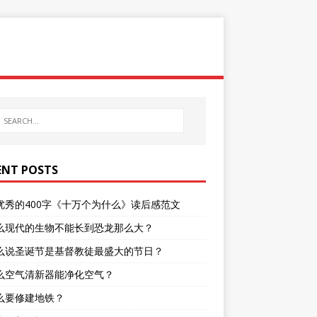
ENT POSTS
优秀的400字《十万个为什么》读后感范文
么现代的生物不能长到恐龙那么大？
么说圣诞节是基督教徒最盛大的节日？
么空气清新器能净化空气？
么要修建地铁？