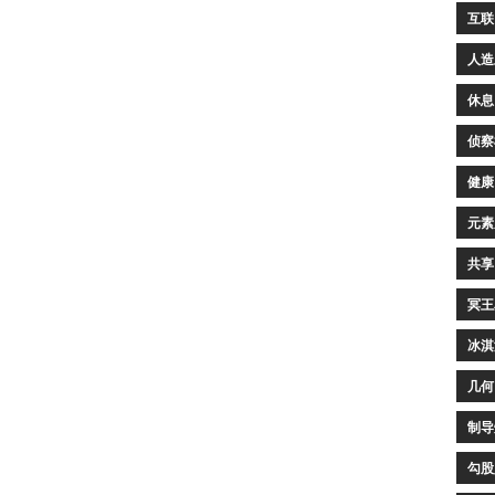
互联
人造
休息
侦察
健康
元素
共享
冥王
冰淇
几何
制导
勾股