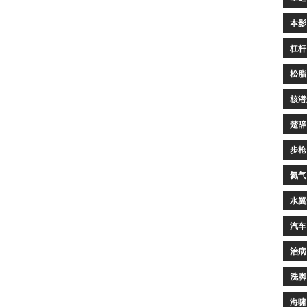
本影
杠杆
松脂
核潜
楚辞
步枪
氦气
水翼
汽车
治病
洗脚
海啸