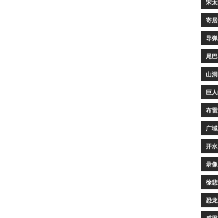
宋太
寄居
导弹
尾巴
山洞
巨人
布雷
广域
开水
录像
徐悲
恐龙