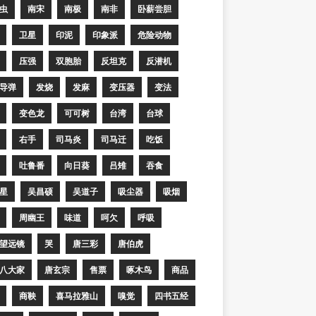
虫
南宋
南极
南非
卧薪尝胆
卫星
印泥
印象派
危险动物
压强
双胞胎
反坦克
反潜机
导弹
发烧
发麻
变压器
变法
变色龙
可可树
台湾
台球
右手
司马炎
司马迁
吃饭
吐鲁番
向日葵
吕雉
吞食
星
吴昌硕
吴道子
吸尘器
吸烟
周幽王
味道
呵欠
呼吸
望远镜
哭
唐三彩
唐伯虎
八大家
唐玄宗
售票
啄木鸟
商品
商鞅
喜马拉雅山
嗅觉
四书五经