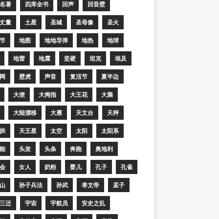
名著
四库全书
回声
回音壁
丈量
土星
圣城
圣母像
圣火
节
地图
地地导弹
地热
地球
地雷
地震
坚硬
坦克
埃及
网
壁虎
声音
复活节
夏半边
大便
大拇指
大王花
大脑
大陆漂移
大雁
天文台
天枰
拱
天王星
太空
太阳
太阳系
能
头发
头条
奔跑
奥地利
会
女人
奶粉
婴儿
孔子
孔雀
山
孙子兵法
孙武
孝文帝
孟子
三迁
宇宙
宇航员
安史之乱