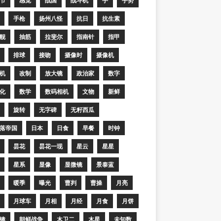
节
感觉
战国
战斗机
手
手势
手枪
扬州八怪
抗日
抗生素
舰
抽筋
拉斐尔
指南针
指甲
排球
接吻
摄像时
摄像机
机
改制
放大镜
政治家
数字
化
数学
数码相机
文物
新鲜
旋转
无字碑
无籽西瓜
落帝国
日本
日食
早餐
时钟
昙花
昙花一现
星云
星星
星系
显像
显微镜
景泰蓝
暖季
曝光
曹刿
曹操
月亮
月球车
月相
月经
月食
月饼
镜
朝鲜战争
木卫二
木星
未知数