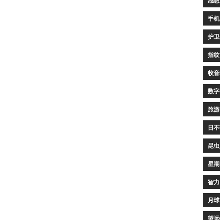
感恩
手机
护卫
指纹
收音
数字
旅游
日不
昆虫
星期
智力
月球
望远