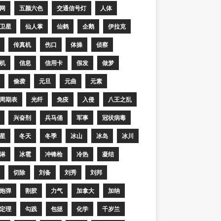
网
五颜六色
交通信号灯
人体
卫星
仙人掌
仙鹤
企鹅
伊拉克
传真机
伤口
体操
侦察
机
信息
信用卡
假发
做梦
偷袭
元旦
元曲
元素
周期表
光纤
免疫
入侵
八王之乱
兴奋剂
兵马俑
军事
冠状病毒
星
冬天
冬季
冰山
冰岛
冰川
淋
冰雹
冲锋枪
冷热
凝结
切除
刘备
刘秀
刘邦
炮弹
割胶
力气
加拿大
加纳
定理
勾践
包拯
化学
千岁兰