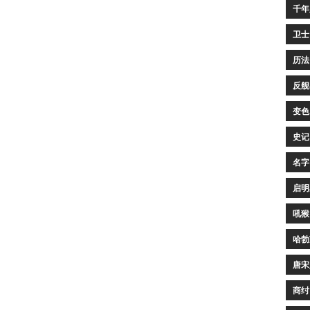
千年
卫士
历法
反舰
变色
史记
名字
启明
吼猴
哈勃
唐宋
商纣