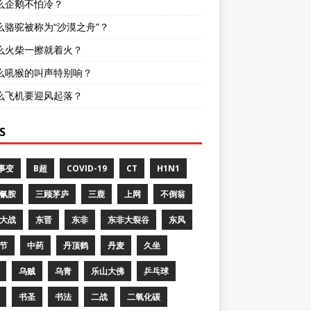
么企鹅不怕冷？
么骆驼被称为“沙漠之舟”？
么火柴一擦就着火？
么吼猴的叫声特别响？
么飞机要迎风起落？
S
8事变
B超
COVID-19
CT
H1N1
氰胺
三顾茅庐
三鹿
上网
不倒翁
大战
东晋
东非
东非大裂谷
东风
节
中药
丹顶鹤
丹麦
久坐
乌贼
乌青
乐山大佛
乒乓球
书圣
书法
二战
二氧化碳