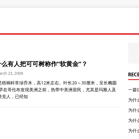
什么有人把可可树称作“软黄金”？
rch 23, 2009
REC
是梧桐科常绿乔木，高12米左右。叶长20～30厘米，呈长椭圆
 早在哥伦布发现美洲之前，热带中美洲居民，尤其是玛雅人及
一篇
特克人，已经知
为什
为什
为什
为什