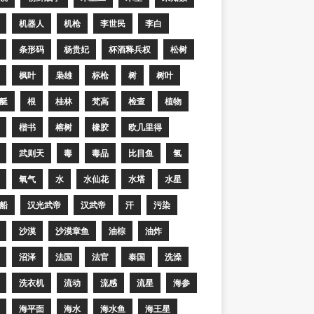
机器人
机枪
李世民
李白
条形码
杨贵妃
杯酒释兵权
松树
枫叶
枭雄
标枪
树
树叶
艇
根
桂林
梵高
检查
植物
楷书
榕树
橡胶
欧几里得
武则天
毒
毒品
比目鱼
氢
氧气
水
水仙花
水塔
水星
船
汉光武帝
汉武帝
汗
污染
沙漠
沙漠章鱼
油棕
油炸
沼泽
法国
法官
泰国
洗澡
洗衣机
流动
流感
流星
海参
海平面
海水
海水鱼
海王星