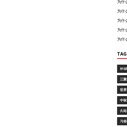
为什
为什
为什
为什
为什
TAG
91
三聚
世界
中秋
久站
习俗