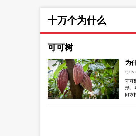
十万个为什么
可可树
为
Ma
可可
形。
阿兹