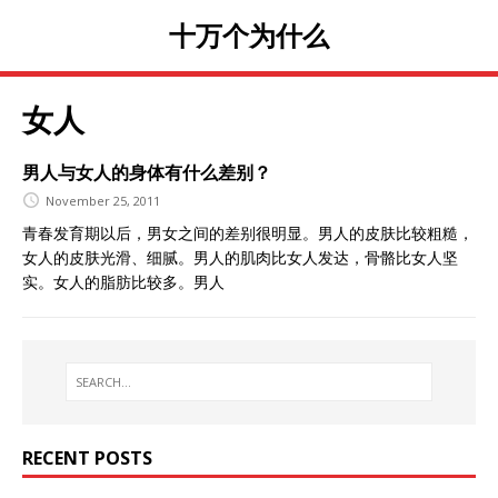
十万个为什么
女人
男人与女人的身体有什么差别？
November 25, 2011
青春发育期以后，男女之间的差别很明显。男人的皮肤比较粗糙，
女人的皮肤光滑、细腻。男人的肌肉比女人发达，骨骼比女人坚
实。女人的脂肪比较多。男人
RECENT POSTS