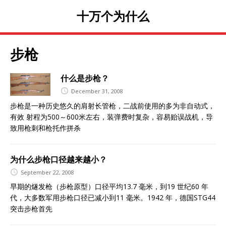
十万个为什么
步枪
什么是步枪？
December 31, 2008
步枪是一种历史悠久的肩射长管枪，二战前使用的多为非自动式，
有效 射程为500～600米左右，装弹费时复杂，容易贻误战机，导
致用枪刺和枪托作拼杀
为什么步枪口径越来越小？
September 22, 2008
早期的燧发枪（步枪原型）口径平均13.7 毫米，到19 世纪60 年
代，大多数军用步枪口径已减小到11 毫米。1942 年，德国STG44
突击步枪首先