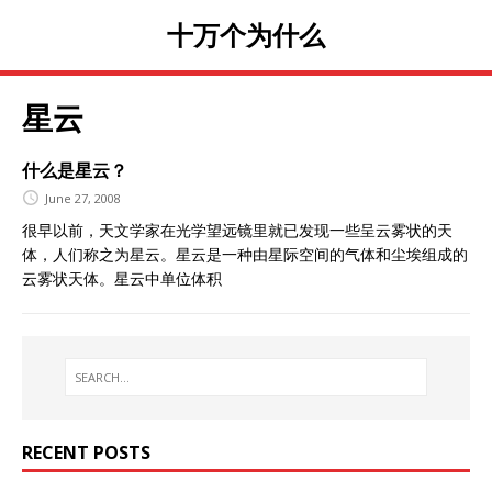
十万个为什么
星云
什么是星云？
June 27, 2008
很早以前，天文学家在光学望远镜里就已发现一些呈云雾状的天
体，人们称之为星云。星云是一种由星际空间的气体和尘埃组成的
云雾状天体。星云中单位体积
RECENT POSTS