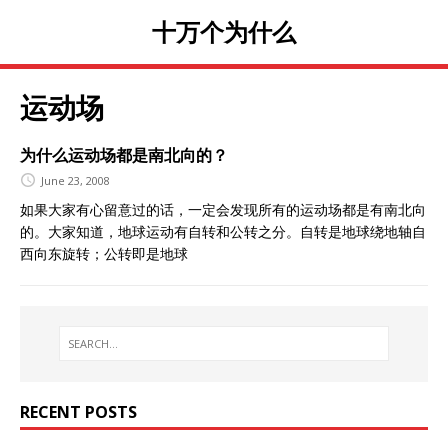
十万个为什么
运动场
为什么运动场都是南北向的？
June 23, 2008
如果大家有心留意过的话，一定会发现所有的运动场都是有南北向
的。大家知道，地球运动有自转和公转之分。自转是地球绕地轴自
西向东旋转；公转即是地球
RECENT POSTS