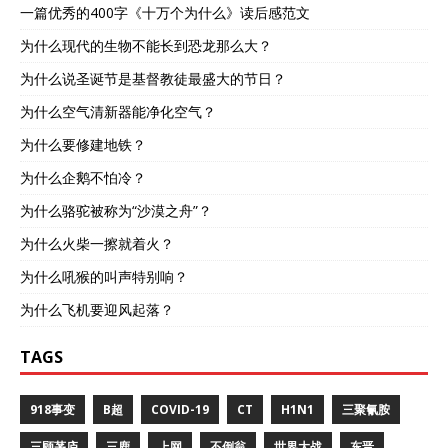
一篇优秀的400字《十万个为什么》读后感范文
为什么现代的生物不能长到恐龙那么大？
为什么说圣诞节是基督教徒最盛大的节日？
为什么空气清新器能净化空气？
为什么要修建地铁？
为什么企鹅不怕冷？
为什么骆驼被称为“沙漠之舟”？
为什么火柴一擦就着火？
为什么吼猴的叫声特别响？
为什么飞机要迎风起落？
TAGS
918事变
B超
COVID-19
CT
H1N1
三聚氰胺
三顾茅庐
三鹿
上网
不倒翁
世界大战
东晋