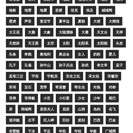
地铁
地雷
地震
坚硬
坦克
埃及
城域网
壁虎
声音
复活节
夏半边
夏朝
大便
大拇指
大王花
大脑
大象
大陆漂移
大雁
天文台
天枰
天然拱
天王星
太空
太阳
太阳系
太阳能
头发
头条
奔跑
奥地利
奥运会
女人
奶粉
婴儿
孔子
孔雀
孙中山
孙子兵法
孙武
孝文帝
孟子
孟母三迁
宇宙
宇航员
安史之乱
宋太祖
宋徽宗
宋词
宝石
宽带
寄居蟹
寄生虫
对焦
对称
导弹
导弹艇
小舌
小行星
少女
少年
尾巴
尿
局域网
居里夫人
屈原
山洞
岛屿
岳飞
巡洋舰
左手
巨人岬
巨杉
差别
巴西
巴金
布雷舰
干冰
平足
年轮
年轻
年龄
广域网