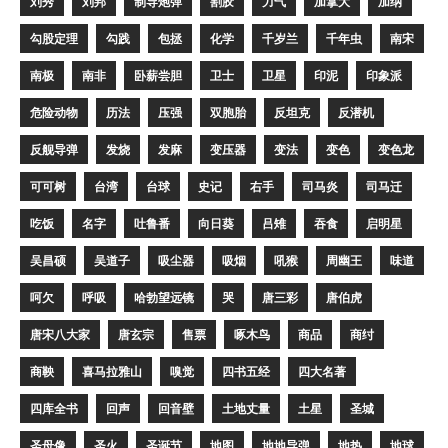
刘秀
刘邦
制导炮弹
割胶
力气
加拿大
加纳
勾股定理
勾践
包拯
化学
千岁兰
千年虫
南宋
南极
南非
卧薪尝胆
卫士
卫星
印泥
印象派
危险动物
历法
压强
双胞胎
反坦克
反潜机
反舰导弹
发烧
发麻
变压器
变法
变色
变色龙
可可树
台湾
台球
史记
右手
司马炎
司马迁
吃饭
名字
吐鲁番
向日葵
吕雉
吞食
启明星
吴昌硕
吴道子
吸尘器
吸烟
吼猴
周幽王
味道
呵欠
呼吸
哈勃望远镜
哭
唐三彩
唐伯虎
唐宋八大家
唐玄宗
售票
啄木鸟
商品
商纣
商鞅
喜马拉雅山
嗅觉
四书五经
四大名著
四库全书
回声
回音壁
土地丈量
土星
圣城
圣母像
圣火
圣诞节
地图
地地导弹
地热
地球