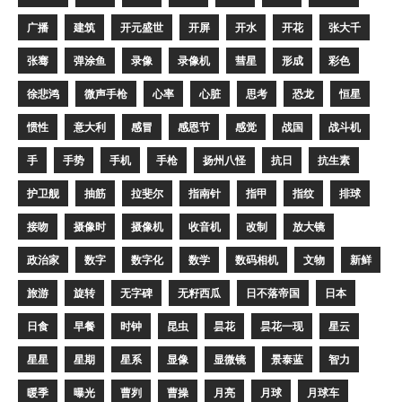
广播
建筑
开元盛世
开屏
开水
开花
张大千
张骞
弹涂鱼
录像
录像机
彗星
形成
彩色
徐悲鸿
微声手枪
心率
心脏
思考
恐龙
恒星
惯性
意大利
感冒
感恩节
感觉
战国
战斗机
手
手势
手机
手枪
扬州八怪
抗日
抗生素
护卫舰
抽筋
拉斐尔
指南针
指甲
指纹
排球
接吻
摄像时
摄像机
收音机
改制
放大镜
政治家
数字
数字化
数学
数码相机
文物
新鲜
旅游
旋转
无字碑
无籽西瓜
日不落帝国
日本
日食
早餐
时钟
昆虫
昙花
昙花一现
星云
星星
星期
星系
显像
显微镜
景泰蓝
智力
暖季
曝光
曹刿
曹操
月亮
月球
月球车