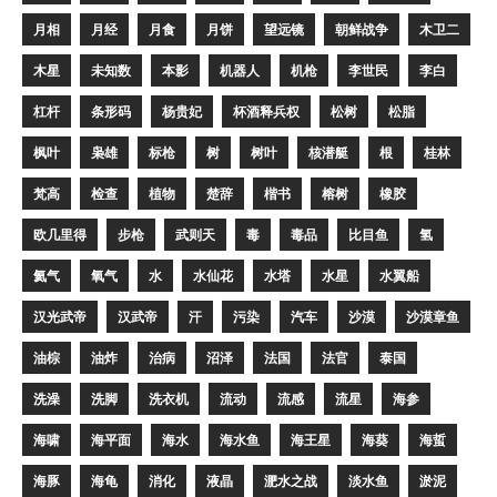
月相
月经
月食
月饼
望远镜
朝鲜战争
木卫二
木星
未知数
本影
机器人
机枪
李世民
李白
杠杆
条形码
杨贵妃
杯酒释兵权
松树
松脂
枫叶
枭雄
标枪
树
树叶
核潜艇
根
桂林
梵高
检查
植物
楚辞
楷书
榕树
橡胶
欧几里得
步枪
武则天
毒
毒品
比目鱼
氢
氦气
氧气
水
水仙花
水塔
水星
水翼船
汉光武帝
汉武帝
汗
污染
汽车
沙漠
沙漠章鱼
油棕
油炸
治病
沼泽
法国
法官
泰国
洗澡
洗脚
洗衣机
流动
流感
流星
海参
海啸
海平面
海水
海水鱼
海王星
海葵
海蜇
海豚
海龟
消化
液晶
淝水之战
淡水鱼
淤泥