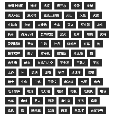
清明上河图
清晰
温度
温开水
滑雪
潜艇
澳大利亚
激光枪
激流三部曲
火山
火星
火柴
火焰山
火箭
火箭炮
火车
灭火
灭火器
灰尘
炎帝
炎黄子孙
焚书坑儒
焰火
照片
燃烧
爬树
爱因斯坦
牙齿
牛奶
牡丹
犹他州
狂草
狗
独木成林
狮子
猎潜艇
猎雷舰
猪流感
猫
猫头鹰
献血
玄武门之变
王安石
王羲之
王莲
王莽
环
玻璃
珊瑚
珍珠
珍珠港
琥珀
瑞士
生命
生锈
甲骨文
电冰箱
电压
电台
电子邮件
电池
电灯泡
电脑
电视
电视机
电话
电车
电鳗
男人
画家
疯牛病
疾病
病毒
瘟疫
瘾
癌细胞
登山
白发
白血球
百家争鸣