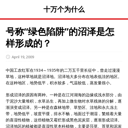
十万个为什么
号称“绿色陷阱”的沼泽是怎
样形成的？
April 19, 2009
中国工农红军在1934～1935年的二万五千里长征中，曾走过漫漫
草地，这种草地就是沼泽地。沼泽地大多分布在地表低洼的地区。
在这种地区，地势低平，积水较多，气温较低，蒸发量很小。
形成沼泽的原因有两种。一种是在江河湖海的边缘或浅水部分，由
于泥沙大量堆积，水草丛生，再加上微生物对水草残体的分解，逐
渐演变成沼泽。另一种是在森林地带、草垫区、洼地和永久冻土
带，地势低平，坡度平缓，排水不畅，地面过于潮湿，繁殖着大量
的喜湿性植物，这些植物又霉烂形成黑色泥炭层，逐渐形成沼泽。
沼泽地区的植被都是喜湿性草本科植物，主要是莎草、苔草和泥炭