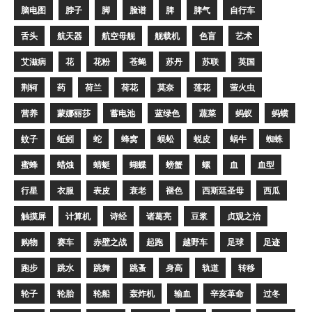
脑电图
脖子
脚
脸谱
脾
脾气
自行车
舌头
航天器
航空母舰
舰载机
色盲
艺术
艾滋病
花
花粉
苍蝇
苏丹
苏联
英国
荆轲
药
荷兰
荷花
莫奈
莲花
萤火虫
营养
蒙娜丽莎
蓄电池
蓝绿色
蔬菜
蚂蚁
蚂蟥
蚊子
蚯蚓
蛇
蜂窝
蜈蚣
蜕皮
蜗牛
蜘蛛
蜜蜂
蜡烛
蜻蜓
蝴蝶
螃蟹
螺
血
血型
行星
衣服
表皮
衰老
褪色
西斯廷圣母
西瓜
触摸屏
计算机
诗经
诸葛亮
豆浆
贞观之治
购物
赛车
赤壁之战
起跑
越野车
足球
足迹
跑步
跳水
跳舞
跳蚤
身高
轨道
转移
轮子
轮胎
轮船
轰炸机
输血
辛亥革命
过冬