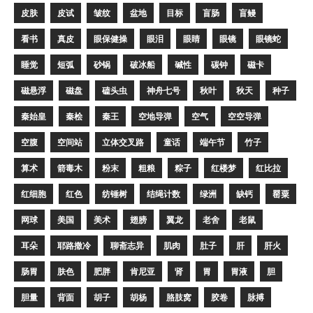
皮肤
皮试
皱纹
盆地
目标
盲肠
盲鳗
看书
真皮
眼保健操
眼泪
眼睛
眼镜
眼镜蛇
睡觉
短弧
砂锅
破冰船
碱性
碳钟
磁卡
磁悬浮
磁盘
磕头虫
神舟七号
秋叶
秋天
种子
秦始皇
秦桧
秦王
空地导弹
空气
空空导弹
空腹
空间站
立体交叉路
童话
端午节
竹子
算术
箭毒木
粉末
粗粮
粽子
红楼梦
红比拉
红细胞
红色
纺锤树
结绳计数
绿洲
缺钙
罂粟
网球
美国
美术
翅膀
翼龙
老舍
老鼠
耳朵
耶路撒冷
聊斋志异
肌肉
肚子
肝
肝火
肠胃
肤色
肥胖
肯尼亚
肾
胃
胃液
胆
胆量
背面
胡子
胡杨
胳肢窝
胶卷
脉搏