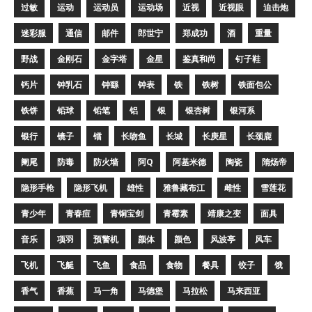
过敏
运动
运动员
运动场
近视
近视眼
迫击炮
迷彩服
通信
邮件
郎世宁
郑成功
酒
重量
野战
金刚石
金字塔
金星
鉴真和尚
钉子鞋
钙片
钟乳石
钟繇
钟表
铁
铁树
铁面包公
铁饼
铅球
铅笔
铝
银
银杏树
银河系
银行
镜子
镭
长吻鱼
长城
长庚星
长颈鹿
阑尾
防毒
防火墙
阿Q
阿基米德
陶瓷
隋炀帝
隐形手枪
隐形飞机
雄性
雅鲁藏布江
雌性
雪莲花
青少年
青春痘
青铜宝剑
青霉素
靖康之变
面具
音乐
项羽
预警机
颜体
颜色
风波亭
风车
飞机
飞艇
飞鱼
食品
食物
餐具
饺子
饿
香气
香蕉
马一角
马德堡
马拉松
马来西亚