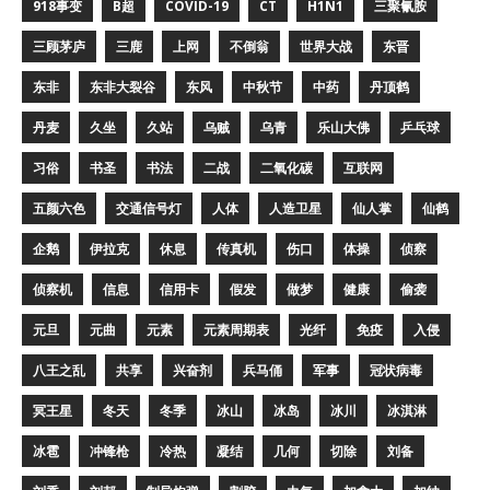
918事变
B超
COVID-19
CT
H1N1
三聚氰胺
三顾茅庐
三鹿
上网
不倒翁
世界大战
东晋
东非
东非大裂谷
东风
中秋节
中药
丹顶鹤
丹麦
久坐
久站
乌贼
乌青
乐山大佛
乒乓球
习俗
书圣
书法
二战
二氧化碳
互联网
五颜六色
交通信号灯
人体
人造卫星
仙人掌
仙鹤
企鹅
伊拉克
休息
传真机
伤口
体操
侦察
侦察机
信息
信用卡
假发
做梦
健康
偷袭
元旦
元曲
元素
元素周期表
光纤
免疫
入侵
八王之乱
共享
兴奋剂
兵马俑
军事
冠状病毒
冥王星
冬天
冬季
冰山
冰岛
冰川
冰淇淋
冰雹
冲锋枪
冷热
凝结
几何
切除
刘备