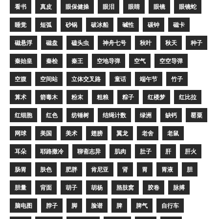
看书
真皮
眼保健操
眼泪
眼睛
眼镜
眼镜蛇
睡觉
短弧
砂锅
破冰船
碱性
碳钟
磁卡
磁悬浮
磁盘
磕头虫
神舟七号
秋叶
秋天
种子
秦始皇
秦桧
秦王
空地导弹
空气
空空导弹
空腹
空间站
立体交叉路
童话
端午节
竹子
算术
箭毒木
粉末
粗粮
粽子
红楼梦
红比拉
红细胞
红色
纺锤树
结绳计数
绿洲
缺钙
罂粟
网球
美国
美术
翅膀
翼龙
老舍
老鼠
耳朵
耶路撒冷
聊斋志异
肌肉
肚子
肝
肝火
肠胃
肤色
肥胖
肯尼亚
肾
胃
胃液
胆
胆量
背面
胡子
胡杨
胳肢窝
胶卷
脉搏
脑电图
脖子
脚
脸谱
脾
脾气
自行车