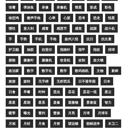
张骞
弹涂鱼
录像
录像机
彗星
形成
彩色
徐悲鸿
微声手枪
心率
心脏
思考
恐龙
恒星
惯性
意大利
感冒
感恩节
感觉
战国
战斗机
手
手势
手机
手枪
扬州八怪
抗日
抗生素
护卫舰
抽筋
拉斐尔
指南针
指甲
指纹
排球
接吻
摄像时
摄像机
收音机
改制
放大镜
政治家
数字
数字化
数学
数码相机
文物
新鲜
旅游
旋转
无字碑
无籽西瓜
日不落帝国
日本
日食
早餐
时钟
昆虫
昙花
昙花一现
星云
星星
星期
星系
显像
显微镜
景泰蓝
智力
暖季
曝光
曹刿
曹操
月亮
月球
月球车
月相
月经
月食
月饼
望远镜
朝鲜战争
木卫二