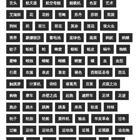
舌头
航天器
航空母舰
舰载机
色盲
艺术
艾滋病
花
花粉
苍蝇
苏丹
苏联
英国
荆轲
药
荷兰
荷花
莫奈
莲花
萤火虫
营养
蒙娜丽莎
蓄电池
蓝绿色
蔬菜
蚂蚁
蚂蟥
蚊子
蚯蚓
蛇
蜂窝
蜈蚣
蜕皮
蜗牛
蜘蛛
蜜蜂
蜡烛
蜻蜓
蝴蝶
螃蟹
螺
血
血型
行星
衣服
表皮
衰老
褪色
西斯廷圣母
西瓜
触摸屏
计算机
诗经
诸葛亮
豆浆
贞观之治
购物
赛车
赤壁之战
起跑
越野车
足球
足迹
跑步
跳水
跳舞
跳蚤
身高
轨道
转移
轮子
轮胎
轮船
轰炸机
输血
辛亥革命
过冬
过敏
运动
运动员
运动场
近视
近视眼
迫击炮