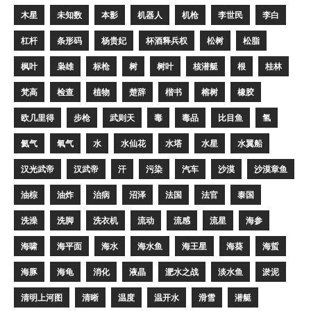
木星
未知数
本影
机器人
机枪
李世民
李白
杠杆
条形码
杨贵妃
杯酒释兵权
松树
松脂
枫叶
枭雄
标枪
树
树叶
核潜艇
根
桂林
梵高
检查
植物
楚辞
楷书
榕树
橡胶
欧几里得
步枪
武则天
毒
毒品
比目鱼
氢
氦气
氧气
水
水仙花
水塔
水星
水翼船
汉光武帝
汉武帝
汗
污染
汽车
沙漠
沙漠章鱼
油棕
油炸
治病
沼泽
法国
法官
泰国
洗澡
洗脚
洗衣机
流动
流感
流星
海参
海啸
海平面
海水
海水鱼
海王星
海葵
海蜇
海豚
海龟
消化
液晶
淝水之战
淡水鱼
淤泥
清明上河图
清晰
温度
温开水
滑雪
潜艇