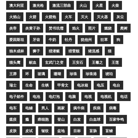
澳大利亚
激光枪
激流三部曲
火山
火星
火柴
火焰山
火箭
火箭炮
火车
灭火
灭火器
灰尘
炎帝
炎黄子孙
焚书坑儒
焰火
照片
燃烧
爬树
爱因斯坦
牙齿
牛奶
牡丹
犹他州
狂草
狗
独木成林
狮子
猎潜艇
猎雷舰
猪流感
猫
猫头鹰
献血
玄武门之变
王安石
王羲之
王莲
王莽
环
玻璃
珊瑚
珍珠
珍珠港
琥珀
瑞士
生命
生锈
甲骨文
电冰箱
电压
电台
电子邮件
电池
电灯泡
电脑
电视
电视机
电话
电车
电鳗
男人
画家
疯牛病
疾病
病毒
瘟疫
瘾
癌细胞
登山
白发
白血球
百家争鸣
皮肤
皮试
皱纹
盆地
目标
盲肠
盲鳗