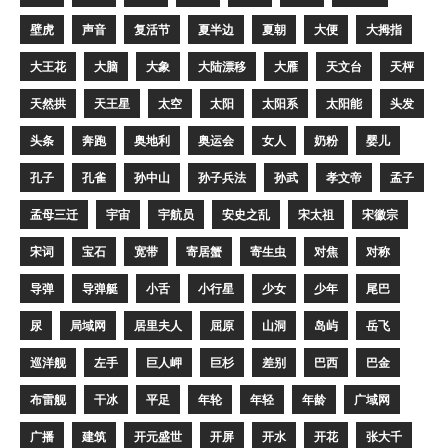
壁虎
声音
复活节
夏半边
夏朝
大便
大拇指
大王花
大脑
大象
大陆漂移
大雁
天文台
天枰
天然拱
天王星
太空
太阳
太阳系
太阳能
头发
头条
奔跑
奥地利
奥运会
女人
奶粉
婴儿
孔子
孔雀
孙中山
孙子兵法
孙武
孝文帝
孟子
孟母三迁
宇宙
宇航员
安史之乱
宋太祖
宋徽宗
宋词
宝石
宽带
寄居蟹
寄生虫
对焦
对称
导弹
导弹艇
小舌
小行星
少女
少年
尾巴
尿
局域网
居里夫人
屈原
山洞
岛屿
岳飞
巡洋舰
左手
巨人岬
巨杉
差别
巴西
巴金
布雷舰
干冰
平足
年轮
年轻
年龄
广域网
广播
建筑
开元盛世
开屏
开水
开花
张大千