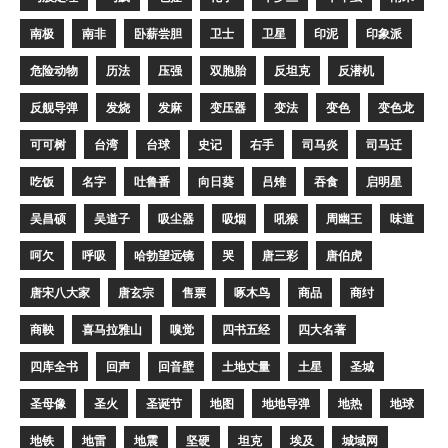
南极
南非
卧薪尝胆
卫士
卫星
印泥
印象派
危险动物
历法
压强
双胞胎
反坦克
反潜机
反舰导弹
发烧
发麻
变压器
变法
变色
变色龙
可可树
台湾
台球
史记
右手
司马炎
司马迁
吃饭
名字
吐鲁番
向日葵
吕雉
吞食
启明星
吴昌硕
吴道子
吸尘器
吸烟
吼猴
周幽王
味道
呵欠
呼吸
哈勃望远镜
哭
唐三彩
唐伯虎
唐宋八大家
唐玄宗
售票
啄木鸟
商品
商纣
商鞅
喜马拉雅山
嗅觉
四书五经
四大名著
四库全书
回声
回音壁
土地丈量
土星
圣城
圣母像
圣火
圣诞节
地图
地地导弹
地热
地球
地铁
地雷
地震
坚硬
坦克
埃及
城域网