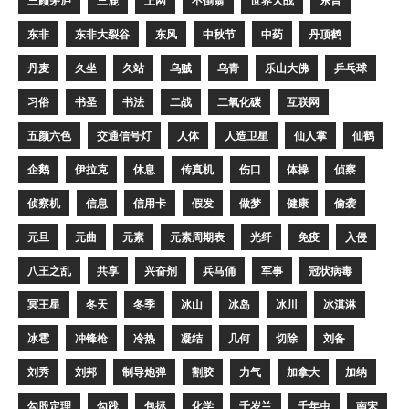
三顾茅庐
三鹿
上网
不倒翁
世界大战
东晋
东非
东非大裂谷
东风
中秋节
中药
丹顶鹤
丹麦
久坐
久站
乌贼
乌青
乐山大佛
乒乓球
习俗
书圣
书法
二战
二氧化碳
互联网
五颜六色
交通信号灯
人体
人造卫星
仙人掌
仙鹤
企鹅
伊拉克
休息
传真机
伤口
体操
侦察
侦察机
信息
信用卡
假发
做梦
健康
偷袭
元旦
元曲
元素
元素周期表
光纤
免疫
入侵
八王之乱
共享
兴奋剂
兵马俑
军事
冠状病毒
冥王星
冬天
冬季
冰山
冰岛
冰川
冰淇淋
冰雹
冲锋枪
冷热
凝结
几何
切除
刘备
刘秀
刘邦
制导炮弹
割胶
力气
加拿大
加纳
勾股定理
勾践
包拯
化学
千岁兰
千年虫
南宋