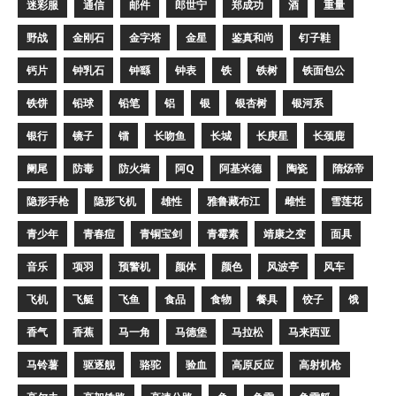
迷彩服
通信
邮件
郎世宁
郑成功
酒
重量
野战
金刚石
金字塔
金星
鉴真和尚
钉子鞋
钙片
钟乳石
钟繇
钟表
铁
铁树
铁面包公
铁饼
铅球
铅笔
铝
银
银杏树
银河系
银行
镜子
镭
长吻鱼
长城
长庚星
长颈鹿
阑尾
防毒
防火墙
阿Q
阿基米德
陶瓷
隋炀帝
隐形手枪
隐形飞机
雄性
雅鲁藏布江
雌性
雪莲花
青少年
青春痘
青铜宝剑
青霉素
靖康之变
面具
音乐
项羽
预警机
颜体
颜色
风波亭
风车
飞机
飞艇
飞鱼
食品
食物
餐具
饺子
饿
香气
香蕉
马一角
马德堡
马拉松
马来西亚
马铃薯
驱逐舰
骆驼
验血
高原反应
高射机枪