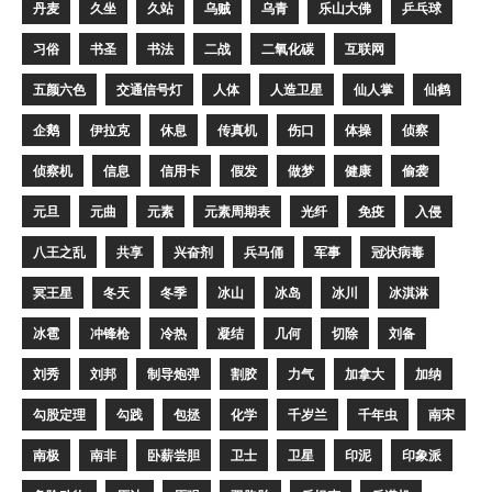
丹麦
久坐
久站
乌贼
乌青
乐山大佛
乒乓球
习俗
书圣
书法
二战
二氧化碳
互联网
五颜六色
交通信号灯
人体
人造卫星
仙人掌
仙鹤
企鹅
伊拉克
休息
传真机
伤口
体操
侦察
侦察机
信息
信用卡
假发
做梦
健康
偷袭
元旦
元曲
元素
元素周期表
光纤
免疫
入侵
八王之乱
共享
兴奋剂
兵马俑
军事
冠状病毒
冥王星
冬天
冬季
冰山
冰岛
冰川
冰淇淋
冰雹
冲锋枪
冷热
凝结
几何
切除
刘备
刘秀
刘邦
制导炮弹
割胶
力气
加拿大
加纳
勾股定理
勾践
包拯
化学
千岁兰
千年虫
南宋
南极
南非
卧薪尝胆
卫士
卫星
印泥
印象派