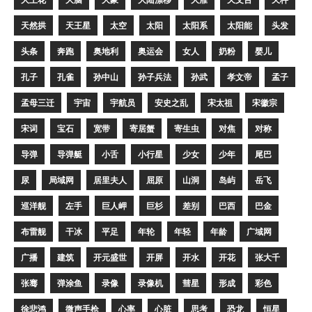
天然拱
天王星
太空
太阳
太阳系
太阳能
头发
头条
奔跑
奥地利
奥运会
女人
奶粉
婴儿
孔子
孔雀
孙中山
孙子兵法
孙武
孝文帝
孟子
孟母三迁
宇宙
宇航员
安史之乱
宋太祖
宋徽宗
宋词
宝石
宽带
寄居蟹
寄生虫
对焦
对称
导弹
导弹艇
小舌
小行星
少女
少年
尾巴
尿
局域网
居里夫人
屈原
山洞
岛屿
岳飞
巡洋舰
左手
巨人岬
巨杉
差别
巴西
巴金
布雷舰
干冰
平足
年轮
年轻
年龄
广域网
广播
建筑
开元盛世
开屏
开水
开花
张大千
张骞
弹涂鱼
录像
录像机
彗星
形成
彩色
徐悲鸿
微声手枪
心率
心脏
思考
恐龙
恒星