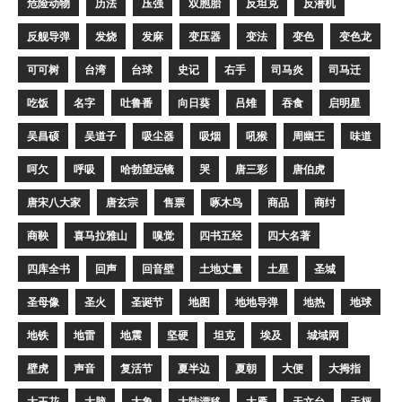
危险动物
历法
压强
双胞胎
反坦克
反潜机
反舰导弹
发烧
发麻
变压器
变法
变色
变色龙
可可树
台湾
台球
史记
右手
司马炎
司马迁
吃饭
名字
吐鲁番
向日葵
吕雉
吞食
启明星
吴昌硕
吴道子
吸尘器
吸烟
吼猴
周幽王
味道
呵欠
呼吸
哈勃望远镜
哭
唐三彩
唐伯虎
唐宋八大家
唐玄宗
售票
啄木鸟
商品
商纣
商鞅
喜马拉雅山
嗅觉
四书五经
四大名著
四库全书
回声
回音壁
土地丈量
土星
圣城
圣母像
圣火
圣诞节
地图
地地导弹
地热
地球
地铁
地雷
地震
坚硬
坦克
埃及
城域网
壁虎
声音
复活节
夏半边
夏朝
大便
大拇指
大王花
大脑
大象
大陆漂移
大雁
天文台
天枰