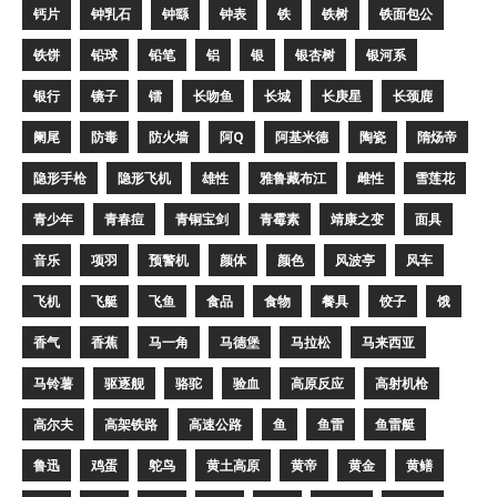
钙片
钟乳石
钟繇
钟表
铁
铁树
铁面包公
铁饼
铅球
铅笔
铝
银
银杏树
银河系
银行
镜子
镭
长吻鱼
长城
长庚星
长颈鹿
阑尾
防毒
防火墙
阿Q
阿基米德
陶瓷
隋炀帝
隐形手枪
隐形飞机
雄性
雅鲁藏布江
雌性
雪莲花
青少年
青春痘
青铜宝剑
青霉素
靖康之变
面具
音乐
项羽
预警机
颜体
颜色
风波亭
风车
飞机
飞艇
飞鱼
食品
食物
餐具
饺子
饿
香气
香蕉
马一角
马德堡
马拉松
马来西亚
马铃薯
驱逐舰
骆驼
验血
高原反应
高射机枪
高尔夫
高架铁路
高速公路
鱼
鱼雷
鱼雷艇
鲁迅
鸡蛋
鸵鸟
黄土高原
黄帝
黄金
黄鳝