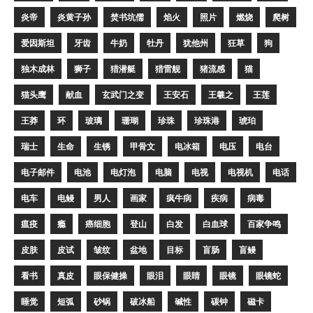
炎帝
炎黄子孙
焚书坑儒
焰火
照片
燃烧
爬树
爱因斯坦
牙齿
牛奶
牡丹
犹他州
狂草
狗
独木成林
狮子
猎潜艇
猎雷舰
猪流感
猫
猫头鹰
献血
玄武门之变
王安石
王羲之
王莲
王莽
环
玻璃
珊瑚
珍珠
珍珠港
琥珀
瑞士
生命
生锈
甲骨文
电冰箱
电压
电台
电子邮件
电池
电灯泡
电脑
电视
电视机
电话
电车
电鳗
男人
画家
疯牛病
疾病
病毒
瘟疫
瘾
癌细胞
登山
白发
白血球
百家争鸣
皮肤
皮试
皱纹
盆地
目标
盲肠
盲鳗
看书
真皮
眼保健操
眼泪
眼睛
眼镜
眼镜蛇
睡觉
短弧
砂锅
破冰船
碱性
碳钟
磁卡