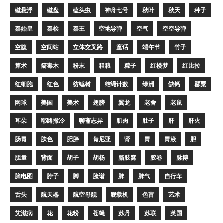
磁悬浮
磁盘
磕头虫
神舟七号
秋叶
秋天
种子
秦始皇
秦桧
秦王
空地导弹
空气
空空导弹
空腹
空间站
立体交叉路
童话
端午节
竹子
算术
箭毒木
粉末
粗粮
粽子
红楼梦
红比拉
红细胞
红色
纺锤树
结绳计数
绿洲
缺钙
罂粟
网球
美国
美术
翅膀
翼龙
老舍
老鼠
耳朵
耶路撒冷
聊斋志异
肌肉
肚子
肝
肝火
肠胃
肤色
肥胖
肯尼亚
肾
胃
胃液
胆
胆量
背面
胡子
胡杨
胳肢窝
胶卷
脉搏
脑电图
脖子
脚
脸谱
脾
脾气
自行车
舌头
航天器
航空母舰
舰载机
色盲
艺术
艾滋病
花
花粉
苍蝇
苏丹
苏联
英国