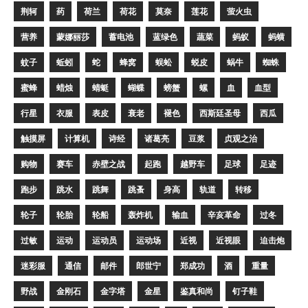
荆轲
药
荷兰
荷花
莫奈
莲花
萤火虫
营养
蒙娜丽莎
蓄电池
蓝绿色
蔬菜
蚂蚁
蚂蟥
蚊子
蚯蚓
蛇
蜂窝
蜈蚣
蜕皮
蜗牛
蜘蛛
蜜蜂
蜡烛
蜻蜓
蝴蝶
螃蟹
螺
血
血型
行星
衣服
表皮
衰老
褪色
西斯廷圣母
西瓜
触摸屏
计算机
诗经
诸葛亮
豆浆
贞观之治
购物
赛车
赤壁之战
起跑
越野车
足球
足迹
跑步
跳水
跳舞
跳蚤
身高
轨道
转移
轮子
轮胎
轮船
轰炸机
输血
辛亥革命
过冬
过敏
运动
运动员
运动场
近视
近视眼
迫击炮
迷彩服
通信
邮件
郎世宁
郑成功
酒
重量
野战
金刚石
金字塔
金星
鉴真和尚
钉子鞋