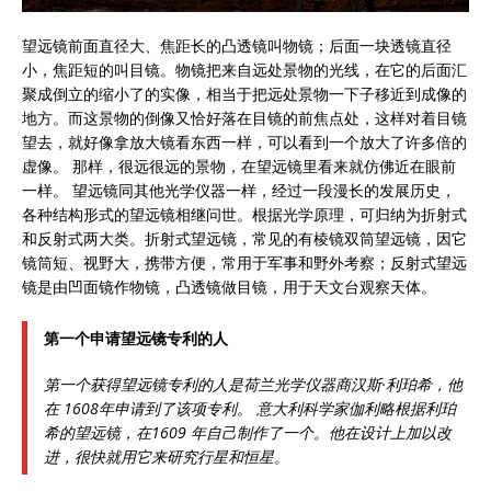
望远镜前面直径大、焦距长的凸透镜叫物镜；后面一块透镜直径
小，焦距短的叫目镜。物镜把来自远处景物的光线，在它的后面汇
聚成倒立的缩小了的实像，相当于把远处景物一下子移近到成像的
地方。而这景物的倒像又恰好落在目镜的前焦点处，这样对着目镜
望去，就好像拿放大镜看东西一样，可以看到一个放大了许多倍的
虚像。 那样，很远很远的景物，在望远镜里看来就仿佛近在眼前
一样。 望远镜同其他光学仪器一样，经过一段漫长的发展历史，
各种结构形式的望远镜相继问世。根据光学原理，可归纳为折射式
和反射式两大类。折射式望远镜，常见的有棱镜双筒望远镜，因它
镜筒短、视野大，携带方便，常用于军事和野外考察；反射式望远
镜是由凹面镜作物镜，凸透镜做目镜，用于天文台观察天体。
第一个申请望远镜专利的人
第一个获得望远镜专利的人是荷兰光学仪器商汉斯·利珀希，他
在 1608年申请到了该项专利。 意大利科学家伽利略根据利珀
希的望远镜，在1609 年自己制作了一个。他在设计上加以改
进，很快就用它来研究行星和恒星。