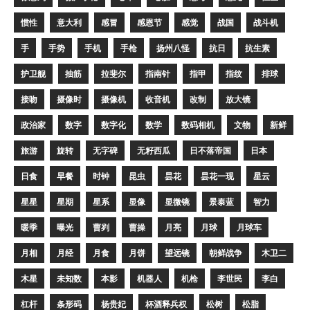
惯性
意大利
感冒
感恩节
感觉
战国
战斗机
手
手势
手机
手枪
扬州八怪
抗日
抗生素
护卫舰
抽筋
拉斐尔
指南针
指甲
指纹
排球
接吻
摄像时
摄像机
收音机
改制
放大镜
政治家
数字
数字化
数学
数码相机
文物
新鲜
旅游
旋转
无字碑
无籽西瓜
日不落帝国
日本
日食
早餐
时钟
昆虫
昙花
昙花一现
星云
星星
星期
星系
显像
显微镜
景泰蓝
智力
暖季
曝光
曹刿
曹操
月亮
月球
月球车
月相
月经
月食
月饼
望远镜
朝鲜战争
木卫二
木星
未知数
本影
机器人
机枪
李世民
李白
杠杆
条形码
杨贵妃
杯酒释兵权
松树
松脂