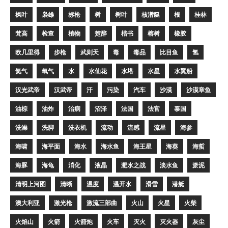
枫叶
枭雄
标枪
树
树叶
核潜艇
根
桂林
梵高
检查
植物
楚辞
楷书
榕树
橡胶
欧几里得
步枪
武则天
毒
毒品
比目鱼
氢
氦气
氧气
水
水仙花
水塔
水星
水翼船
汉光武帝
汉武帝
汗
污染
汽车
沙漠
沙漠章鱼
油棕
油炸
治病
沼泽
法国
法官
泰国
洗澡
洗脚
洗衣机
流动
流感
流星
海参
海啸
海平面
海水
海水鱼
海王星
海葵
海蜇
海豚
海龟
消化
液晶
淝水之战
淡水鱼
淤泥
清明上河图
清晰
温度
温开水
滑雪
潜艇
澳大利亚
激光枪
激流三部曲
火山
火星
火柴
火焰山
火箭
火箭炮
火车
灭火
灭火器
灰尘