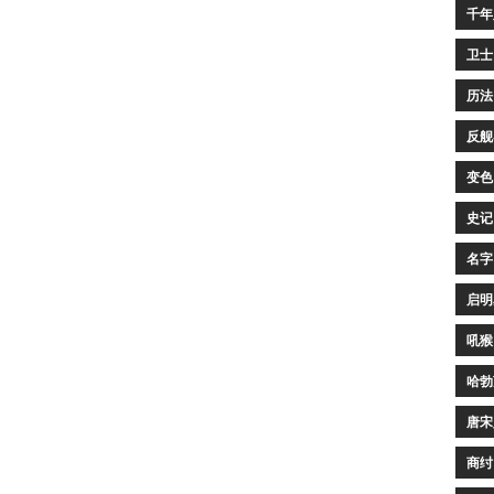
千年
卫士
历法
反舰
变色
史记
名字
启明
吼猴
哈勃
唐宋
商纣