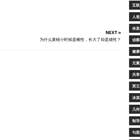
互联
人造
休息
NEXT »
为什么黄鳝小时候是雌性，长大了却是雄性？
侦察
健康
元素
共享
冥王
冰淇
几何
制导
勾股