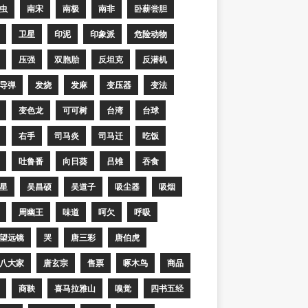
虫
南宋
南极
南非
卧薪尝胆
卫星
印泥
印象派
危险动物
压强
双胞胎
反坦克
反潜机
导弹
发烧
发麻
变压器
变法
变色龙
可可树
台湾
台球
右手
司马炎
司马迁
吃饭
吐鲁番
向日葵
吕雉
吞食
星
吴昌硕
吴道子
吸尘器
吸烟
周幽王
味道
呵欠
呼吸
望远镜
哭
唐三彩
唐伯虎
八大家
唐玄宗
售票
啄木鸟
商品
商鞅
喜马拉雅山
嗅觉
四书五经