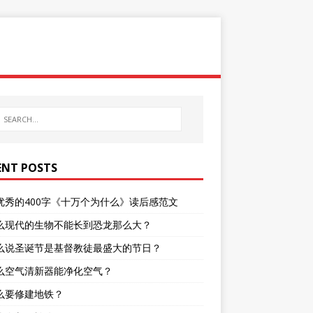
ENT POSTS
优秀的400字《十万个为什么》读后感范文
么现代的生物不能长到恐龙那么大？
么说圣诞节是基督教徒最盛大的节日？
么空气清新器能净化空气？
么要修建地铁？