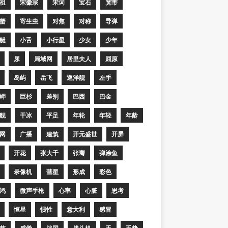
祖
宋徽宗
宋词
宝石
宽带
蟹
寄生虫
对焦
对称
导弹
艇
小舌
小行星
少女
少年
尿
局域网
居里夫人
屈原
岛屿
岳飞
巡洋舰
左手
岬
巨杉
差别
巴西
巴金
舰
干冰
平足
年轮
年轻
年龄
网
广播
建筑
开元盛世
开屏
开花
张大千
张骞
弹涂鱼
录像机
彗星
形成
彩色
鸿
微声手枪
心率
心脏
思考
恒星
惯性
意大利
感冒