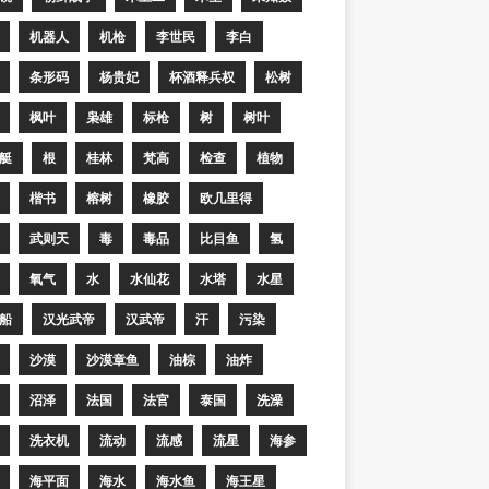
机器人
机枪
李世民
李白
条形码
杨贵妃
杯酒释兵权
松树
枫叶
枭雄
标枪
树
树叶
艇
根
桂林
梵高
检查
植物
楷书
榕树
橡胶
欧几里得
武则天
毒
毒品
比目鱼
氢
氧气
水
水仙花
水塔
水星
船
汉光武帝
汉武帝
汗
污染
沙漠
沙漠章鱼
油棕
油炸
沼泽
法国
法官
泰国
洗澡
洗衣机
流动
流感
流星
海参
海平面
海水
海水鱼
海王星