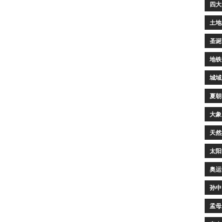
四大
土地
圣诞
地铁
城域
夏朝
大象
天然
太阳
奥运
孙中
孟母