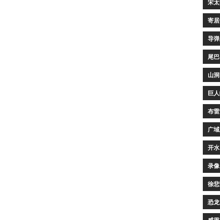
宋太
寄居
导弹
尾巴
山洞
巨人
布雷
广域
开水
录像
徐悲
恐龙