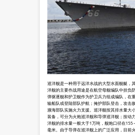
巡洋舰是一种用于远洋水战的大型水面舰艇，
洋舰的主要作战用途是在航空母舰编队中担负
弹驱逐舰和护卫舰作为护卫兵力组成编队，在
输船队或登陆部队护航；掩护部队登击，攻击
濒海部队实施火力支援。巡洋舰按其排水量大
装备，可分为火炮巡洋舰和导弹巡洋舰；按动
洋舰的排水量一般大于1万吨，舰炮口径在155
毫米。由于导弹在巡洋舰上的广泛应用，目前