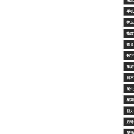
感恩
手机
护卫
指纹
收音
数字
旅游
日不
昆虫
星期
智力
月球
望远