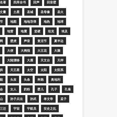
名著
四库全书
回声
回音壁
丈量
土星
圣城
圣母像
圣火
节
地图
地地导弹
地热
地球
地雷
地震
坚硬
坦克
埃及
网
壁虎
声音
复活节
夏半边
大便
大拇指
大王花
大脑
大陆漂移
大雁
天文台
天枰
拱
天王星
太空
太阳
太阳系
能
头发
头条
奔跑
奥地利
会
女人
奶粉
婴儿
孔子
孔雀
山
孙子兵法
孙武
孝文帝
孟子
三迁
宇宙
宇航员
安史之乱