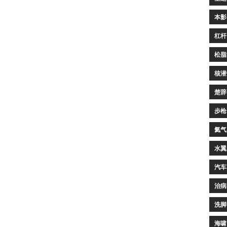
本影
杠杆
松脂
核潜
楚辞
步枪
氦气
水翼
汽车
治病
洗脚
海啸