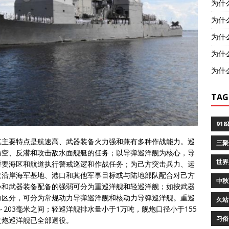
为什
为什
为什
为什
为什
TAG
91
其主要特点是航速高、武器装备火力强和兼有多种作战能力。巡
三聚
防空、反潜和攻击敌水面舰艇的任务；以导弹巡洋舰为核心，导
世界
重要海区和航道执行警戒巡逻和作战任务；为己方突击兵力、运
敌沿岸海军基地、港口和其他军事目标或与陆地部队配合对己方
中秋
小和武器装备配备的强弱可分为重巡洋舰和轻巡洋舰；如按武器
力区分，可分为常规动力导弹巡洋舰和核动力导弹巡洋舰。重巡
久站
～203毫米之间；轻巡洋舰排水量小于1万吨，舰炮口径小于155
习俗
火炮巡洋舰已全部退役。