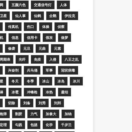
网
五颜六色
交通信号灯
人体
卫星
仙人掌
仙鹤
企鹅
伊拉克
传真机
伤口
体操
侦察
机
信息
信用卡
假发
做梦
偷袭
元旦
元曲
元素
周期表
光纤
免疫
入侵
八王之乱
兴奋剂
兵马俑
军事
冠状病毒
星
冬天
冬季
冰山
冰岛
冰川
淋
冰雹
冲锋枪
冷热
凝结
切除
刘备
刘秀
刘邦
炮弹
割胶
力气
加拿大
加纳
定理
勾践
包拯
化学
千岁兰