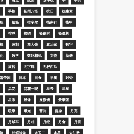
节
感觉
战国
战斗机
手
手势
手枪
扬州八怪
抗日
抗生素
舰
抽筋
拉斐尔
指南针
指甲
排球
接吻
摄像时
摄像机
机
改制
放大镜
政治家
数字
化
数学
数码相机
文物
新鲜
旋转
无字碑
无籽西瓜
落帝国
日本
日食
早餐
时钟
昙花
昙花一现
星云
星星
星系
显像
显微镜
景泰蓝
暖季
曝光
曹刿
曹操
月亮
月球车
月相
月经
月食
月饼
镜
朝鲜战争
木卫二
木星
未知数