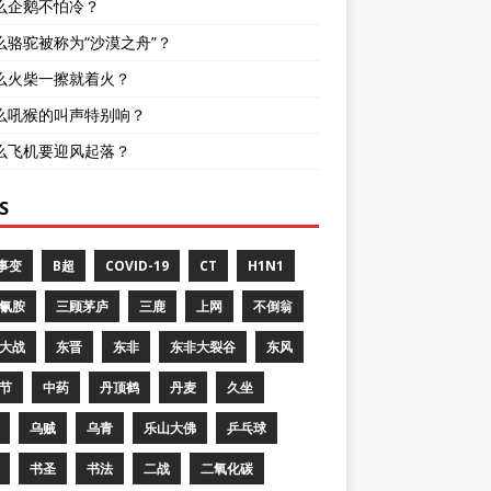
么企鹅不怕冷？
么骆驼被称为“沙漠之舟”？
么火柴一擦就着火？
么吼猴的叫声特别响？
么飞机要迎风起落？
S
8事变
B超
COVID-19
CT
H1N1
氰胺
三顾茅庐
三鹿
上网
不倒翁
大战
东晋
东非
东非大裂谷
东风
节
中药
丹顶鹤
丹麦
久坐
乌贼
乌青
乐山大佛
乒乓球
书圣
书法
二战
二氧化碳