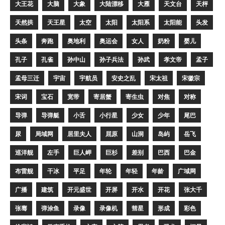
大王花
大脑
大象
大陆漂移
大雁
天文台
天枰
天然拱
天王星
太空
太阳
太阳系
太阳能
头发
头条
奔跑
奥地利
奥运会
女人
奶粉
婴儿
孔子
孔雀
孙中山
孙子兵法
孙武
孝文帝
孟子
孟母三迁
宇宙
宇航员
安史之乱
宋太祖
宋徽宗
宋词
宝石
宽带
寄居蟹
寄生虫
对焦
对称
导弹
导弹艇
小舌
小行星
少女
少年
尾巴
尿
局域网
居里夫人
屈原
山洞
岛屿
岳飞
巡洋舰
左手
巨人岬
巨杉
差别
巴西
巴金
布雷舰
干冰
平足
年轮
年轻
年龄
广域网
广播
建筑
开元盛世
开屏
开水
开花
张大千
张骞
弹涂鱼
录像
录像机
彗星
形成
彩色