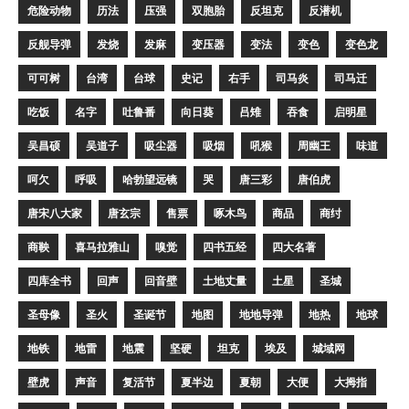
危险动物
历法
压强
双胞胎
反坦克
反潜机
反舰导弹
发烧
发麻
变压器
变法
变色
变色龙
可可树
台湾
台球
史记
右手
司马炎
司马迁
吃饭
名字
吐鲁番
向日葵
吕雉
吞食
启明星
吴昌硕
吴道子
吸尘器
吸烟
吼猴
周幽王
味道
呵欠
呼吸
哈勃望远镜
哭
唐三彩
唐伯虎
唐宋八大家
唐玄宗
售票
啄木鸟
商品
商纣
商鞅
喜马拉雅山
嗅觉
四书五经
四大名著
四库全书
回声
回音壁
土地丈量
土星
圣城
圣母像
圣火
圣诞节
地图
地地导弹
地热
地球
地铁
地雷
地震
坚硬
坦克
埃及
城域网
壁虎
声音
复活节
夏半边
夏朝
大便
大拇指