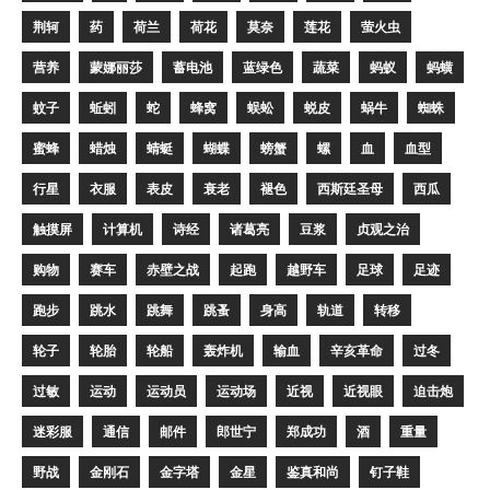
荆轲
药
荷兰
荷花
莫奈
莲花
萤火虫
营养
蒙娜丽莎
蓄电池
蓝绿色
蔬菜
蚂蚁
蚂蟥
蚊子
蚯蚓
蛇
蜂窝
蜈蚣
蜕皮
蜗牛
蜘蛛
蜜蜂
蜡烛
蜻蜓
蝴蝶
螃蟹
螺
血
血型
行星
衣服
表皮
衰老
褪色
西斯廷圣母
西瓜
触摸屏
计算机
诗经
诸葛亮
豆浆
贞观之治
购物
赛车
赤壁之战
起跑
越野车
足球
足迹
跑步
跳水
跳舞
跳蚤
身高
轨道
转移
轮子
轮胎
轮船
轰炸机
输血
辛亥革命
过冬
过敏
运动
运动员
运动场
近视
近视眼
迫击炮
迷彩服
通信
邮件
郎世宁
郑成功
酒
重量
野战
金刚石
金字塔
金星
鉴真和尚
钉子鞋