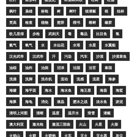
枫叶
枭雄
标枪
树
树叶
核潜艇
根
桂林
梵高
检查
植物
楚辞
楷书
榕树
橡胶
欧几里得
步枪
武则天
毒
毒品
比目鱼
氢
氦气
氧气
水
水仙花
水塔
水星
水翼船
汉光武帝
汉武帝
汗
污染
汽车
沙漠
沙漠章鱼
油棕
油炸
治病
沼泽
法国
法官
泰国
洗澡
洗脚
洗衣机
流动
流感
流星
海参
海啸
海平面
海水
海水鱼
海王星
海葵
海蜇
海豚
海龟
消化
液晶
淝水之战
淡水鱼
淤泥
清明上河图
清晰
温度
温开水
滑雪
潜艇
澳大利亚
激光枪
激流三部曲
火山
火星
火柴
火焰山
火箭
火箭炮
火车
灭火
灭火器
灰尘