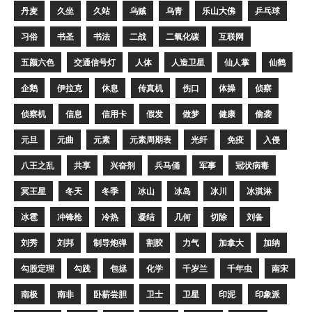
丹麦
久坐
久站
乌贼
乌青
乐山大佛
乒乓球
习俗
书圣
书法
二战
二氧化碳
互联网
五颜六色
交通信号灯
人体
人造卫星
仙人掌
仙鹤
企鹅
伊拉克
休息
传真机
伤口
体操
侦察
侦察机
信息
信用卡
假发
做梦
健康
偷袭
元旦
元曲
元素
元素周期表
光纤
免疫
入侵
八王之乱
共享
兴奋剂
兵马俑
军事
冠状病毒
冥王星
冬天
冬季
冰山
冰岛
冰川
冰淇淋
冰雹
冲锋枪
冷热
凝结
几何
切除
刘备
刘秀
刘邦
制导炮弹
割胶
力气
加拿大
加纳
勾股定理
勾践
包拯
化学
千岁兰
千年虫
南宋
南极
南非
卧薪尝胆
卫士
卫星
印泥
印象派