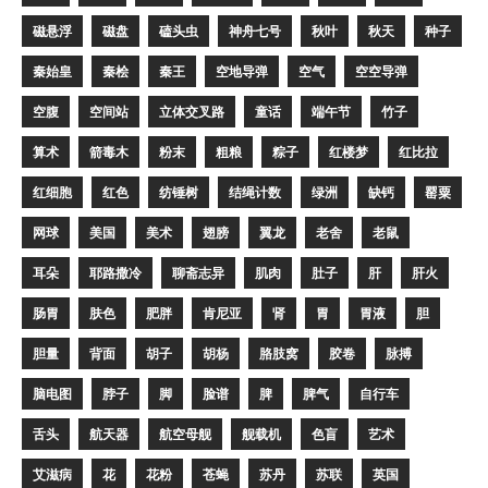
磁悬浮
磁盘
磕头虫
神舟七号
秋叶
秋天
种子
秦始皇
秦桧
秦王
空地导弹
空气
空空导弹
空腹
空间站
立体交叉路
童话
端午节
竹子
算术
箭毒木
粉末
粗粮
粽子
红楼梦
红比拉
红细胞
红色
纺锤树
结绳计数
绿洲
缺钙
罂粟
网球
美国
美术
翅膀
翼龙
老舍
老鼠
耳朵
耶路撒冷
聊斋志异
肌肉
肚子
肝
肝火
肠胃
肤色
肥胖
肯尼亚
肾
胃
胃液
胆
胆量
背面
胡子
胡杨
胳肢窝
胶卷
脉搏
脑电图
脖子
脚
脸谱
脾
脾气
自行车
舌头
航天器
航空母舰
舰载机
色盲
艺术
艾滋病
花
花粉
苍蝇
苏丹
苏联
英国