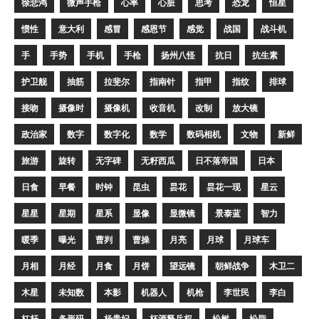
徐悲鸿
微声手枪
心率
心脏
思考
恐龙
恒星
惯性
意大利
感冒
感恩节
感觉
战国
战斗机
手
手势
手机
手枪
扬州八怪
抗日
抗生素
护卫舰
抽筋
拉斐尔
指南针
指甲
指纹
排球
接吻
摄像时
摄像机
收音机
改制
放大镜
政治家
数字
数字化
数学
数码相机
文物
新鲜
旅游
旋转
无字碑
无籽西瓜
日不落帝国
日本
日食
早餐
时钟
昆虫
昙花
昙花一现
星云
星星
星期
星系
显像
显微镜
景泰蓝
智力
暖季
曝光
曹刿
曹操
月亮
月球
月球车
月相
月经
月食
月饼
望远镜
朝鲜战争
木卫二
木星
未知数
本影
机器人
机枪
李世民
李白
杠杆
条形码
杨贵妃
杯酒释兵权
松树
松脂