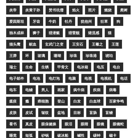
炎帝
炎黄子孙
焚书坑儒
焰火
照片
燃烧
爬树
爱因斯坦
牙齿
牛奶
牡丹
犹他州
狂草
狗
独木成林
狮子
猎潜艇
猎雷舰
猪流感
猫
猫头鹰
献血
玄武门之变
王安石
王羲之
王莲
王莽
环
玻璃
珊瑚
珍珠
珍珠港
琥珀
瑞士
生命
生锈
甲骨文
电冰箱
电压
电台
电子邮件
电池
电灯泡
电脑
电视
电视机
电话
电车
电鳗
男人
画家
疯牛病
疾病
病毒
瘟疫
瘾
癌细胞
登山
白发
白血球
百家争鸣
皮肤
皮试
皱纹
盆地
目标
盲肠
盲鳗
看书
真皮
眼保健操
眼泪
眼睛
眼镜
眼镜蛇
睡觉
短弧
砂锅
破冰船
碱性
碳钟
磁卡