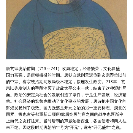
唐玄宗统治前期（713～741）政局稳定，经济繁荣，文化昌盛，
国力富强，是唐朝极盛的时期。唐朝自武则天退位到玄宗即位以前
的中宗、睿宗统治期间政局极不稳定，接连发生政变。713年，玄
宗以先发制人的手段消灭了政敌太平公主一伙，结束了这种混乱局
面。政治的安定为社会的发展创造了条件，于是生产发展，经济繁
荣。社会经济的繁荣也推动了文化事业的发展，唐诗把中国文化的
辉煌发扬到了极致。国力强盛是开元之治的另一重要标志。漠北的
同罗、拔也古等都重新归顺唐朝;后突厥与唐之间的战争也逐渐停
止而代之友好往来。当时唐朝的声威远播西亚，各国使者和商人往
来不绝。因这段时期唐朝的年号为“开元”，遂有“开元盛世”之说。