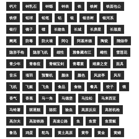
钙片
钟乳石
钟繇
钟表
铁
铁树
铁面包公
铁饼
铅球
铅笔
铝
银
银杏树
银河系
银行
镜子
镭
长吻鱼
长城
长庚星
长颈鹿
阑尾
防毒
防火墙
阿Q
阿基米德
陶瓷
隋炀帝
隐形手枪
隐形飞机
雄性
雅鲁藏布江
雌性
雪莲花
青少年
青春痘
青铜宝剑
青霉素
靖康之变
面具
音乐
项羽
预警机
颜体
颜色
风波亭
风车
飞机
飞艇
飞鱼
食品
食物
餐具
饺子
饿
香气
香蕉
马一角
马德堡
马拉松
马来西亚
马铃薯
驱逐舰
骆驼
验血
高原反应
高射机枪
高尔夫
高架铁路
高速公路
鱼
鱼雷
鱼雷艇
鲁迅
鸡蛋
鸵鸟
黄土高原
黄帝
黄金
黄鳝