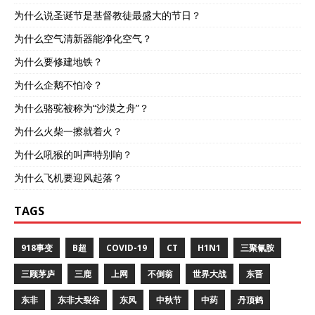
为什么说圣诞节是基督教徒最盛大的节日？
为什么空气清新器能净化空气？
为什么要修建地铁？
为什么企鹅不怕冷？
为什么骆驼被称为“沙漠之舟”？
为什么火柴一擦就着火？
为什么吼猴的叫声特别响？
为什么飞机要迎风起落？
TAGS
918事变
B超
COVID-19
CT
H1N1
三聚氰胺
三顾茅庐
三鹿
上网
不倒翁
世界大战
东晋
东非
东非大裂谷
东风
中秋节
中药
丹顶鹤