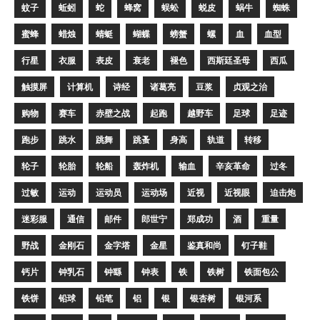
蚊子
蚯蚓
蛇
蜂窝
蜈蚣
蜕皮
蜗牛
蜘蛛
蜜蜂
蜡烛
蜻蜓
蝴蝶
螃蟹
螺
血
血型
行星
衣服
表皮
衰老
褪色
西斯廷圣母
西瓜
触摸屏
计算机
诗经
诸葛亮
豆浆
贞观之治
购物
赛车
赤壁之战
起跑
越野车
足球
足迹
跑步
跳水
跳舞
跳蚤
身高
轨道
转移
轮子
轮胎
轮船
轰炸机
输血
辛亥革命
过冬
过敏
运动
运动员
运动场
近视
近视眼
迫击炮
迷彩服
通信
邮件
郎世宁
郑成功
酒
重量
野战
金刚石
金字塔
金星
鉴真和尚
钉子鞋
钙片
钟乳石
钟繇
钟表
铁
铁树
铁面包公
铁饼
铅球
铅笔
铝
银
银杏树
银河系