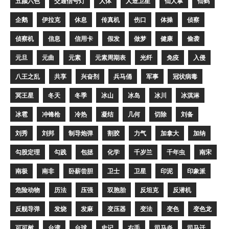
五颜六色
交通信号灯
人体
人造卫星
仙人掌
仙鹤
企鹅
伊拉克
休息
传真机
伤口
体操
侦察
侦察机
信息
信用卡
假发
做梦
健康
偷袭
元旦
元曲
元素
元素周期表
光纤
免疫
入侵
八王之乱
共享
兴奋剂
兵马俑
军事
冠状病毒
冥王星
冬天
冬季
冰山
冰岛
冰川
冰淇淋
冰雹
冲锋枪
冷热
凝结
几何
切除
刘备
刘秀
刘邦
制导炮弹
割胶
力气
加拿大
加纳
勾股定理
勾践
包拯
化学
千岁兰
千年虫
南宋
南极
南非
卧薪尝胆
卫士
卫星
印泥
印象派
危险动物
历法
压强
双胞胎
反坦克
反潜机
反舰导弹
发烧
发麻
变压器
变法
变色
变色龙
可可树
台湾
台球
史记
右手
司马炎
司马迁