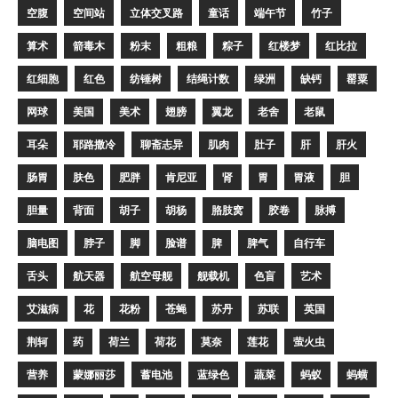
空腹
空间站
立体交叉路
童话
端午节
竹子
算术
箭毒木
粉末
粗粮
粽子
红楼梦
红比拉
红细胞
红色
纺锤树
结绳计数
绿洲
缺钙
罂粟
网球
美国
美术
翅膀
翼龙
老舍
老鼠
耳朵
耶路撒冷
聊斋志异
肌肉
肚子
肝
肝火
肠胃
肤色
肥胖
肯尼亚
肾
胃
胃液
胆
胆量
背面
胡子
胡杨
胳肢窝
胶卷
脉搏
脑电图
脖子
脚
脸谱
脾
脾气
自行车
舌头
航天器
航空母舰
舰载机
色盲
艺术
艾滋病
花
花粉
苍蝇
苏丹
苏联
英国
荆轲
药
荷兰
荷花
莫奈
莲花
萤火虫
营养
蒙娜丽莎
蓄电池
蓝绿色
蔬菜
蚂蚁
蚂蟥