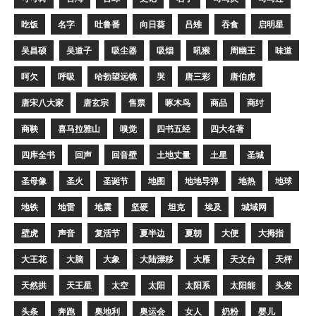
吃饭
名字
吐鲁番
向日葵
吕雉
吞食
启明星
吴昌硕
吴道子
吸尘器
吸烟
吼猴
周幽王
味道
呵欠
呼吸
哈勃望远镜
哭
唐三彩
唐伯虎
唐宋八大家
唐玄宗
售票
啄木鸟
商品
商纣
商鞅
喜马拉雅山
嗅觉
四书五经
四大名著
四库全书
回声
回音壁
土地丈量
土星
圣城
圣母像
圣火
圣诞节
地图
地地导弹
地热
地球
地铁
地雷
地震
坚硬
坦克
埃及
城域网
壁虎
声音
复活节
夏半边
夏朝
大便
大拇指
大王花
大脑
大象
大陆漂移
大雁
天文台
天枰
天然拱
天王星
太空
太阳
太阳系
太阳能
头发
头条
奔跑
奥地利
奥运会
女人
奶粉
婴儿