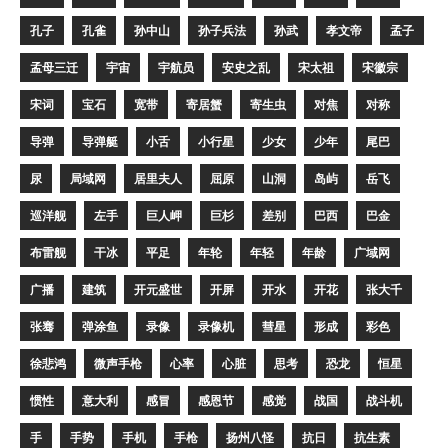
孔子
孔雀
孙中山
孙子兵法
孙武
孝文帝
孟子
孟母三迁
宇宙
宇航员
安史之乱
宋太祖
宋徽宗
宋词
宝石
宽带
寄居蟹
寄生虫
对焦
对称
导弹
导弹艇
小舌
小行星
少女
少年
尾巴
尿
局域网
居里夫人
屈原
山洞
岛屿
岳飞
巡洋舰
左手
巨人岬
巨杉
差别
巴西
巴金
布雷舰
干冰
平足
年轮
年轻
年龄
广域网
广播
建筑
开元盛世
开屏
开水
开花
张大千
张骞
弹涂鱼
录像
录像机
彗星
形成
彩色
徐悲鸿
微声手枪
心率
心脏
思考
恐龙
恒星
惯性
意大利
感冒
感恩节
感觉
战国
战斗机
手
手势
手机
手枪
扬州八怪
抗日
抗生素