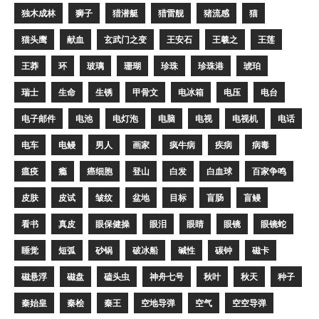
独木成林
狮子
猎潜艇
猎雷舰
猪流感
猫
猫头鹰
献血
玄武门之变
王安石
王羲之
王莲
王莽
环
玻璃
珊瑚
珍珠
珍珠港
琥珀
瑞士
生命
生锈
甲骨文
电冰箱
电压
电台
电子邮件
电池
电灯泡
电脑
电视
电视机
电话
电车
电鳗
男人
画家
疯牛病
疾病
病毒
瘟疫
瘾
癌细胞
登山
白发
白血球
百家争鸣
皮肤
皮试
皱纹
盆地
目标
盲肠
盲鳗
看书
真皮
眼保健操
眼泪
眼睛
眼镜
眼镜蛇
睡觉
短弧
砂锅
破冰船
碱性
碳钟
磁卡
磁悬浮
磁盘
磕头虫
神舟七号
秋叶
秋天
种子
秦始皇
秦桧
秦王
空地导弹
空气
空空导弹