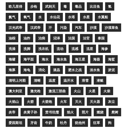
欧几里得
步枪
武则天
毒
毒品
比目鱼
氢
氦气
氧气
水
水仙花
水塔
水星
水翼船
汉光武帝
汉武帝
汗
污染
汽车
沙漠
沙漠章鱼
油棕
油炸
治病
沼泽
法国
法官
泰国
洗澡
洗脚
洗衣机
流动
流感
流星
海参
海啸
海平面
海水
海水鱼
海王星
海葵
海蜇
海豚
海龟
消化
液晶
淝水之战
淡水鱼
淤泥
清明上河图
清晰
温度
温开水
滑雪
潜艇
澳大利亚
激光枪
激流三部曲
火山
火星
火柴
火焰山
火箭
火箭炮
火车
灭火
灭火器
灰尘
炎帝
炎黄子孙
焚书坑儒
焰火
照片
燃烧
爬树
爱因斯坦
牙齿
牛奶
牡丹
犹他州
狂草
狗