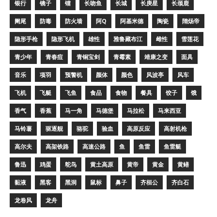
银行
镜子
镭
长吻鱼
长城
长庚星
长颈鹿
阑尾
防毒
防火墙
阿Q
阿基米德
陶瓷
隋炀帝
隐形手枪
隐形飞机
雄性
雅鲁藏布江
雌性
雪莲花
青少年
青春痘
青铜宝剑
青霉素
靖康之变
面具
音乐
项羽
预警机
颜体
颜色
风波亭
风车
飞机
飞艇
飞鱼
食品
食物
餐具
饺子
饿
香气
香蕉
马一角
马德堡
马拉松
马来西亚
马铃薯
驱逐舰
骆驼
验血
高原反应
高射机枪
高尔夫
高架铁路
高速公路
鱼
鱼雷
鱼雷艇
鲁迅
鸡蛋
鸵鸟
黄土高原
黄帝
黄金
黄鳝
黏液
黑客
黑洞
鼠标
鼻子
齐桓公
齐白石
龙卷风
龙舟