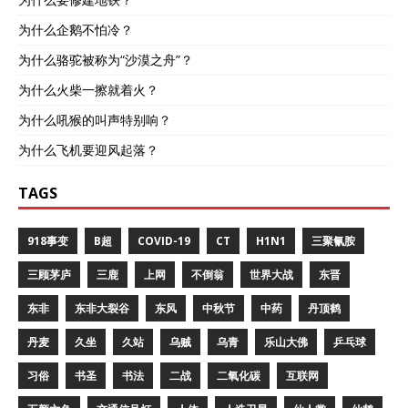
为什么企鹅不怕冷？
为什么骆驼被称为“沙漠之舟”？
为什么火柴一擦就着火？
为什么吼猴的叫声特别响？
为什么飞机要迎风起落？
TAGS
918事变
B超
COVID-19
CT
H1N1
三聚氰胺
三顾茅庐
三鹿
上网
不倒翁
世界大战
东晋
东非
东非大裂谷
东风
中秋节
中药
丹顶鹤
丹麦
久坐
久站
乌贼
乌青
乐山大佛
乒乓球
习俗
书圣
书法
二战
二氧化碳
互联网