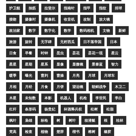
护卫舰
抽筋
拉斐尔
指南针
指甲
指纹
排球
接吻
摄像时
摄像机
收音机
改制
放大镜
政治家
数字
数字化
数学
数码相机
文物
新鲜
旅游
旋转
无字碑
无籽西瓜
日不落帝国
日本
日食
早餐
时钟
昆虫
昙花
昙花一现
星云
星星
星期
星系
显像
显微镜
景泰蓝
智力
暖季
曝光
曹刿
曹操
月亮
月球
月球车
月相
月经
月食
月饼
望远镜
朝鲜战争
木卫二
木星
未知数
本影
机器人
机枪
李世民
李白
杠杆
条形码
杨贵妃
杯酒释兵权
松树
松脂
枫叶
枭雄
标枪
树
树叶
核潜艇
根
桂林
梵高
检查
植物
楚辞
楷书
榕树
橡胶