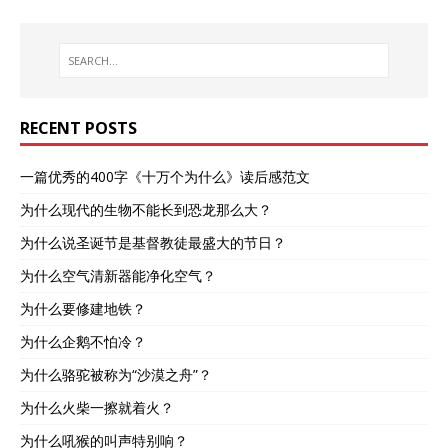
RECENT POSTS
一篇优秀的400字《十万个为什么》读后感范文
为什么现代的生物不能长到恐龙那么大？
为什么说圣诞节是基督教徒最盛大的节日？
为什么空气清新器能净化空气？
为什么要修建地铁？
为什么企鹅不怕冷？
为什么骆驼被称为“沙漠之舟”？
为什么火柴一擦就着火？
为什么吼猴的叫声特别响？