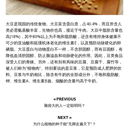
大豆是我国的传统食物。大豆富含蛋白质，占40.4%，而且所含人
类必需氨基酸丰富，生物价也高，接近于牛肉。大豆中脂肪含量也
高(18%)，其中80%以上为不饱和脂肪酸，还含有维持身体健康不
可少的亚油酸和延缓机体老化的维生素E，以及预防动脉硬化的卵
磷脂。大豆蛋白与动物蛋白不一样，不含胆固醇，而有豆固醇，有
降低血清胆固醇、防止脑溢血和动脉硬化的作用。因此，豆类食品
深受人们的青睐。另外，还有别有风味的豆腐、豆腐干、腐竹等，
被人们称为“植物肉”。特别要说的是豆浆，它是预防成人肥胖的饮
料。豆浆与牛奶相比，除含有牛奶的全部成分外，不饱和脂肪酸、
钾、维生素A、维生素B族、烟酸的含量均高于牛奶。
« PREVIOUS
脑袋大的人一定聪明吗？
NEXT »
为什么植物的种子能“无脚走遍天下”？