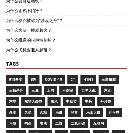
为什么要修建地铁？
为什么企鹅不怕冷？
为什么骆驼被称为“沙漠之舟”？
为什么火柴一擦就着火？
为什么吼猴的叫声特别响？
为什么飞机要迎风起落？
TAGS
918事变
B超
COVID-19
CT
H1N1
三聚氰胺
三顾茅庐
三鹿
上网
不倒翁
世界大战
东晋
东非
东非大裂谷
东风
中秋节
中药
丹顶鹤
丹麦
久坐
久站
乌贼
乌青
乐山大佛
乒乓球
习俗
书圣
书法
二战
二氧化碳
互联网