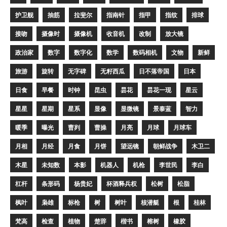
护卫舰
抽筋
拉斐尔
指南针
指甲
指纹
排球
接吻
摄像时
摄像机
收音机
改制
放大镜
政治家
数字
数字化
数学
数码相机
文物
新鲜
旅游
旋转
无字碑
无籽西瓜
日不落帝国
日本
日食
早餐
时钟
昆虫
昙花
昙花一现
星云
星星
星期
星系
显像
显微镜
景泰蓝
智力
暖季
曝光
曹刿
曹操
月亮
月球
月球车
月相
月经
月食
月饼
望远镜
朝鲜战争
木卫二
木星
未知数
本影
机器人
机枪
李世民
李白
杠杆
条形码
杨贵妃
杯酒释兵权
松树
松脂
枫叶
枭雄
标枪
树
树叶
核潜艇
根
桂林
梵高
检查
植物
楚辞
楷书
榕树
橡胶