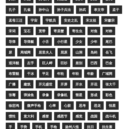
孔子
孔雀
孙中山
孙子兵法
孙武
孝文帝
孟子
孟母三迁
宇宙
宇航员
安史之乱
宋太祖
宋徽宗
宋词
宝石
宽带
寄居蟹
寄生虫
对焦
对称
导弹
导弹艇
小舌
小行星
少女
少年
尾巴
尿
局域网
居里夫人
屈原
山洞
岛屿
岳飞
巡洋舰
左手
巨人岬
巨杉
差别
巴西
巴金
布雷舰
干冰
平足
年轮
年轻
年龄
广域网
广播
建筑
开元盛世
开屏
开水
开花
张大千
张骞
弹涂鱼
录像
录像机
彗星
形成
彩色
徐悲鸿
微声手枪
心率
心脏
思考
恐龙
恒星
惯性
意大利
感冒
感恩节
感觉
战国
战斗机
手
手势
手机
手枪
扬州八怪
抗日
抗生素