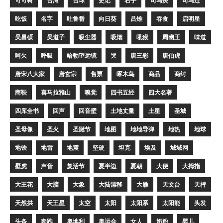
可可树
台湾
台球
史记
右手
司马炎
司马迁
吃饭
名字
吐鲁番
向日葵
吕雉
吞食
启明星
吴昌硕
吴道子
吸尘器
吸烟
吼猴
周幽王
味道
呵欠
呼吸
哈勃望远镜
哭
唐三彩
唐伯虎
唐宋八大家
唐玄宗
售票
啄木鸟
商品
商纣
商鞅
喜马拉雅山
嗅觉
四书五经
四大名著
四库全书
回声
回音壁
土地丈量
土星
圣城
圣母像
圣火
圣诞节
地图
地地导弹
地热
地球
地铁
地雷
地震
坚硬
坦克
埃及
城域网
壁虎
声音
复活节
夏半边
夏朝
大便
大拇指
大王花
大脑
大象
大陆漂移
大雁
天文台
天枰
天然拱
天王星
太空
太阳
太阳系
太阳能
头发
头条
奔跑
奥地利
奥运会
女人
奶粉
婴儿