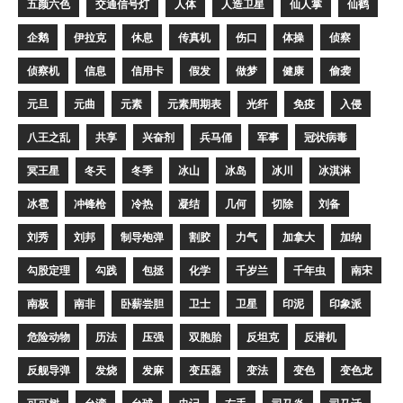
五颜六色
交通信号灯
人体
人造卫星
仙人掌
仙鹤
企鹅
伊拉克
休息
传真机
伤口
体操
侦察
侦察机
信息
信用卡
假发
做梦
健康
偷袭
元旦
元曲
元素
元素周期表
光纤
免疫
入侵
八王之乱
共享
兴奋剂
兵马俑
军事
冠状病毒
冥王星
冬天
冬季
冰山
冰岛
冰川
冰淇淋
冰雹
冲锋枪
冷热
凝结
几何
切除
刘备
刘秀
刘邦
制导炮弹
割胶
力气
加拿大
加纳
勾股定理
勾践
包拯
化学
千岁兰
千年虫
南宋
南极
南非
卧薪尝胆
卫士
卫星
印泥
印象派
危险动物
历法
压强
双胞胎
反坦克
反潜机
反舰导弹
发烧
发麻
变压器
变法
变色
变色龙