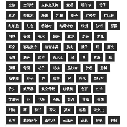
空腹
空间站
立体交叉路
童话
端午节
竹子
算术
箭毒木
粉末
粗粮
粽子
红楼梦
红比拉
红细胞
红色
纺锤树
结绳计数
绿洲
缺钙
罂粟
网球
美国
美术
翅膀
翼龙
老舍
老鼠
耳朵
耶路撒冷
聊斋志异
肌肉
肚子
肝
肝火
肠胃
肤色
肥胖
肯尼亚
肾
胃
胃液
胆
胆量
背面
胡子
胡杨
胳肢窝
胶卷
脉搏
脑电图
脖子
脚
脸谱
脾
脾气
自行车
舌头
航天器
航空母舰
舰载机
色盲
艺术
艾滋病
花
花粉
苍蝇
苏丹
苏联
英国
荆轲
药
荷兰
荷花
莫奈
莲花
萤火虫
营养
蒙娜丽莎
蓄电池
蓝绿色
蔬菜
蚂蚁
蚂蟥