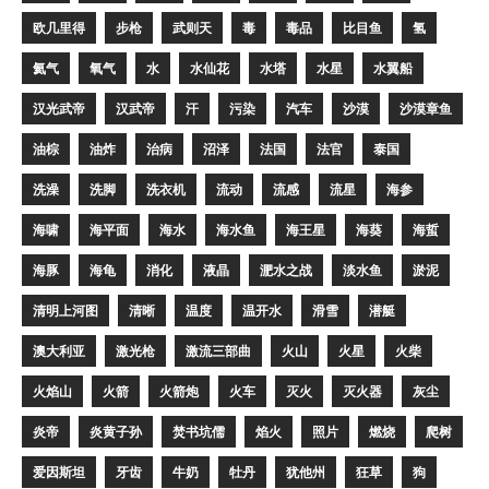
欧几里得
步枪
武则天
毒
毒品
比目鱼
氢
氦气
氧气
水
水仙花
水塔
水星
水翼船
汉光武帝
汉武帝
汗
污染
汽车
沙漠
沙漠章鱼
油棕
油炸
治病
沼泽
法国
法官
泰国
洗澡
洗脚
洗衣机
流动
流感
流星
海参
海啸
海平面
海水
海水鱼
海王星
海葵
海蜇
海豚
海龟
消化
液晶
淝水之战
淡水鱼
淤泥
清明上河图
清晰
温度
温开水
滑雪
潜艇
澳大利亚
激光枪
激流三部曲
火山
火星
火柴
火焰山
火箭
火箭炮
火车
灭火
灭火器
灰尘
炎帝
炎黄子孙
焚书坑儒
焰火
照片
燃烧
爬树
爱因斯坦
牙齿
牛奶
牡丹
犹他州
狂草
狗