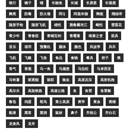
银行
镜子
镭
长吻鱼
长城
长庚星
长颈鹿
阑尾
防毒
防火墙
阿Q
阿基米德
陶瓷
隋炀帝
隐形手枪
隐形飞机
雄性
雅鲁藏布江
雌性
雪莲花
青少年
青春痘
青铜宝剑
青霉素
靖康之变
面具
音乐
项羽
预警机
颜体
颜色
风波亭
风车
飞机
飞艇
飞鱼
食品
食物
餐具
饺子
饿
香气
香蕉
马一角
马德堡
马拉松
马来西亚
马铃薯
驱逐舰
骆驼
验血
高原反应
高射机枪
高尔夫
高架铁路
高速公路
鱼
鱼雷
鱼雷艇
鲁迅
鸡蛋
鸵鸟
黄土高原
黄帝
黄金
黄鳝
黏液
黑客
黑洞
鼠标
鼻子
齐桓公
齐白石
龙卷风
龙舟