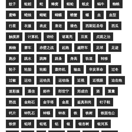
蚊子
蚯蚓
蛇
蜂窝
蜈蚣
蜕皮
蜗牛
蜘蛛
蜜蜂
蜡烛
蜻蜓
蝴蝶
螃蟹
螺
血
血型
行星
衣服
表皮
衰老
褪色
西斯廷圣母
西瓜
触摸屏
计算机
诗经
诸葛亮
豆浆
贞观之治
购物
赛车
赤壁之战
起跑
越野车
足球
足迹
跑步
跳水
跳舞
跳蚤
身高
轨道
转移
轮子
轮胎
轮船
轰炸机
输血
辛亥革命
过冬
过敏
运动
运动员
运动场
近视
近视眼
迫击炮
迷彩服
通信
邮件
郎世宁
郑成功
酒
重量
野战
金刚石
金字塔
金星
鉴真和尚
钉子鞋
钙片
钟乳石
钟繇
钟表
铁
铁树
铁面包公
铁饼
铅球
铅笔
铝
银
银杏树
银河系