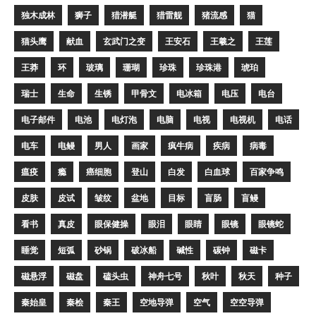
独木成林
狮子
猎潜艇
猎雷舰
猪流感
猫
猫头鹰
献血
玄武门之变
王安石
王羲之
王莲
王莽
环
玻璃
珊瑚
珍珠
珍珠港
琥珀
瑞士
生命
生锈
甲骨文
电冰箱
电压
电台
电子邮件
电池
电灯泡
电脑
电视
电视机
电话
电车
电鳗
男人
画家
疯牛病
疾病
病毒
瘟疫
瘾
癌细胞
登山
白发
白血球
百家争鸣
皮肤
皮试
皱纹
盆地
目标
盲肠
盲鳗
看书
真皮
眼保健操
眼泪
眼睛
眼镜
眼镜蛇
睡觉
短弧
砂锅
破冰船
碱性
碳钟
磁卡
磁悬浮
磁盘
磕头虫
神舟七号
秋叶
秋天
种子
秦始皇
秦桧
秦王
空地导弹
空气
空空导弹