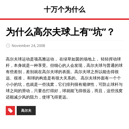
十万个为什么
为什么高尔夫球上有“坑”？
November 24, 2008
高尔夫球运动是项高雅运动， 在绿草如茵的场地上， 轻轻挥动球
杆，本身就是一种享受。但细心的人会发现，高尔夫球与普通的球
有些差别，差别就在高尔夫球的表面。高尔夫球之所以能击得很
远、很准， 和球的构造是有很大关系的。 高尔夫球外面有一个个
小小的坑，也就是一些浅窝，它们排列很有规律性，可防止球杆与
球之间的滑动，只要击打得好，球就能飞得很远，而且，这些浅窝
还能减少风的阻力，使球飞得更远。
高尔夫