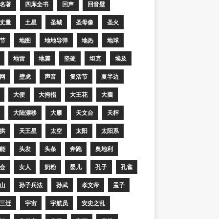
名著
四库全书
回声
回音壁
丈量
土星
圣城
圣母像
圣火
节
地图
地地导弹
地热
地球
地雷
地震
坚硬
坦克
埃及
网
壁虎
声音
复活节
夏半边
大便
大拇指
大王花
大脑
大陆漂移
大雁
天文台
天枰
拱
天王星
太空
太阳
太阳系
能
头发
头条
奔跑
奥地利
会
女人
奶粉
婴儿
孔子
孔雀
山
孙子兵法
孙武
孝文帝
孟子
三迁
宇宙
宇航员
安史之乱