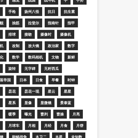
节
感觉
战国
战斗机
手
手势
手枪
扬州八怪
抗日
抗生素
舰
抽筋
拉斐尔
指南针
指甲
排球
接吻
摄像时
摄像机
机
改制
放大镜
政治家
数字
化
数学
数码相机
文物
新鲜
旋转
无字碑
无籽西瓜
落帝国
日本
日食
早餐
时钟
昙花
昙花一现
星云
星星
星系
显像
显微镜
景泰蓝
暖季
曝光
曹刿
曹操
月亮
月球车
月相
月经
月食
月饼
镜
朝鲜战争
木卫二
木星
未知数