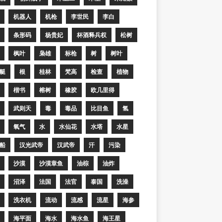
机器人
机枪
李世民
李白
条形码
杨贵妃
杯酒释兵权
松树
枫叶
枭雄
标枪
树
树叶
艇
根
桂林
梵高
检查
植物
楷书
榕树
橡胶
欧几里得
武则天
毒
毒品
比目鱼
氢
氧气
水
水仙花
水塔
水星
船
汉光武帝
汉武帝
汗
污染
沙漠
沙漠章鱼
油棕
油炸
沼泽
法国
法官
泰国
洗澡
洗衣机
流动
流感
流星
海参
海平面
海水
海水鱼
海王星