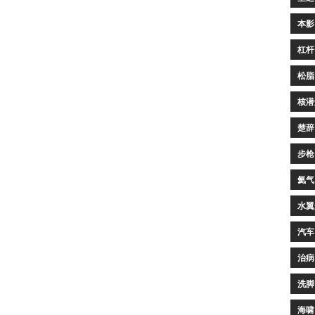
本影
杠杆
松脂
核潜
楚辞
步枪
氦气
水翼
汽车
治病
洗脚
海啸