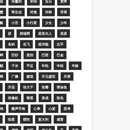
祖
宋徽宗
宋词
宝石
宽带
蟹
寄生虫
对焦
对称
导弹
艇
小舌
小行星
少女
少年
尿
局域网
居里夫人
屈原
岛屿
岳飞
巡洋舰
左手
岬
巨杉
差别
巴西
巴金
舰
干冰
平足
年轮
年轻
年龄
网
广播
建筑
开元盛世
开屏
开花
张大千
张骞
弹涂鱼
录像机
彗星
形成
彩色
鸿
微声手枪
心率
心脏
思考
恒星
惯性
意大利
感冒