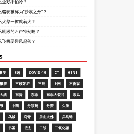
么企鹅不怕冷？
么骆驼被称为“沙漠之舟”？
么火柴一擦就着火？
么吼猴的叫声特别响？
么飞机要迎风起落？
S
8事变
B超
COVID-19
CT
H1N1
氰胺
三顾茅庐
三鹿
上网
不倒翁
大战
东晋
东非
东非大裂谷
东风
节
中药
丹顶鹤
丹麦
久坐
乌贼
乌青
乐山大佛
乒乓球
书圣
书法
二战
二氧化碳