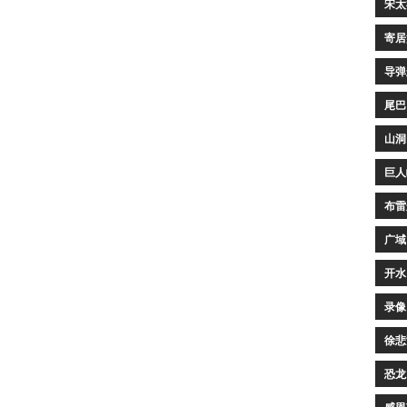
宋太
寄居
导弹
尾巴
山洞
巨人
布雷
广域
开水
录像
徐悲
恐龙