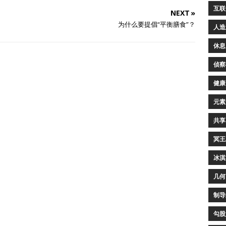
互联
NEXT »
为什么要提倡“平衡膳食”？
人造
休息
侦察
健康
元素
共享
冥王
冰淇
几何
制导
勾股