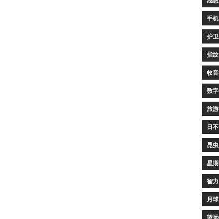
感恩
手机
护卫
指纹
收音
数字
旅游
日不
昆虫
星期
智力
月球
望远