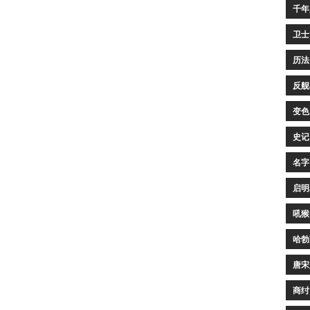
千年
卫士
历法
反舰
变色
史记
名字
启明
吼猴
哈勃
唐宋
商纣