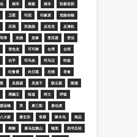
虫
南宋
南极
南非
卧薪尝胆
卫星
印泥
印象派
危险动物
压强
双胞胎
反坦克
反潜机
导弹
发烧
发麻
变压器
变法
变色龙
可可树
台湾
台球
右手
司马炎
司马迁
吃饭
吐鲁番
向日葵
吕雉
吞食
星
吴昌硕
吴道子
吸尘器
吸烟
周幽王
味道
呵欠
呼吸
望远镜
哭
唐三彩
唐伯虎
八大家
唐玄宗
售票
啄木鸟
商品
商鞅
喜马拉雅山
嗅觉
四书五经