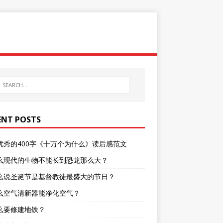
ENT POSTS
优秀的400字《十万个为什么》读后感范文
么现代的生物不能长到恐龙那么大？
么说圣诞节是基督教徒最盛大的节日？
么空气清新器能净化空气？
么要修建地铁？