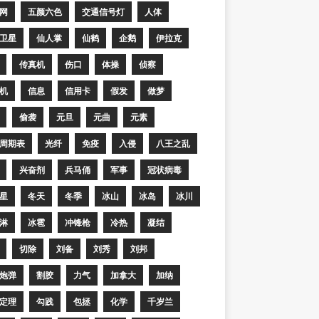
网
五颜六色
交通信号灯
人体
卫星
仙人掌
仙鹤
企鹅
伊拉克
传真机
伤口
体操
侦察
机
信息
信用卡
假发
做梦
偷袭
元旦
元曲
元素
周期表
光纤
免疫
入侵
八王之乱
兴奋剂
兵马俑
军事
冠状病毒
星
冬天
冬季
冰山
冰岛
冰川
淋
冰雹
冲锋枪
冷热
凝结
切除
刘备
刘秀
刘邦
炮弹
割胶
力气
加拿大
加纳
定理
勾践
包拯
化学
千岁兰