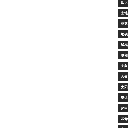
四大
土地
圣诞
地铁
城域
夏朝
大象
天然
太阳
奥运
孙中
孟母