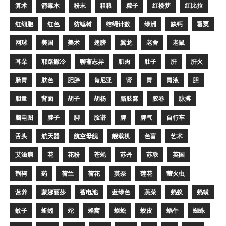
算术
箭毒木
粉末
粗粮
粽子
红楼梦
红比拉
红细胞
红色
纺锤树
结绳计数
绿洲
缺钙
罂粟
网球
美国
美术
翅膀
翼龙
老舍
老鼠
耳朵
耶路撒冷
聊斋志异
肌肉
肚子
肝
肝火
肠胃
肤色
肥胖
肯尼亚
肾
胃
胃液
胆
胆量
背面
胡子
胡杨
胳肢窝
胶卷
脉搏
脑电图
脖子
脚
脸谱
脾
脾气
自行车
舌头
航天器
航空母舰
舰载机
色盲
艺术
艾滋病
花
花粉
苍蝇
苏丹
苏联
英国
荆轲
药
荷兰
荷花
莫奈
莲花
萤火虫
营养
蒙娜丽莎
蓄电池
蓝绿色
蔬菜
蚂蚁
蚂蟥
蚊子
蚯蚓
蛇
蜂窝
蜈蚣
蜕皮
蜗牛
蜘蛛