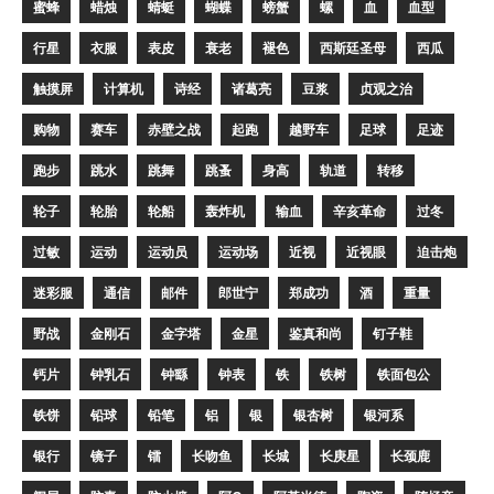
蜜蜂
蜡烛
蜻蜓
蝴蝶
螃蟹
螺
血
血型
行星
衣服
表皮
衰老
褪色
西斯廷圣母
西瓜
触摸屏
计算机
诗经
诸葛亮
豆浆
贞观之治
购物
赛车
赤壁之战
起跑
越野车
足球
足迹
跑步
跳水
跳舞
跳蚤
身高
轨道
转移
轮子
轮胎
轮船
轰炸机
输血
辛亥革命
过冬
过敏
运动
运动员
运动场
近视
近视眼
迫击炮
迷彩服
通信
邮件
郎世宁
郑成功
酒
重量
野战
金刚石
金字塔
金星
鉴真和尚
钉子鞋
钙片
钟乳石
钟繇
钟表
铁
铁树
铁面包公
铁饼
铅球
铅笔
铝
银
银杏树
银河系
银行
镜子
镭
长吻鱼
长城
长庚星
长颈鹿