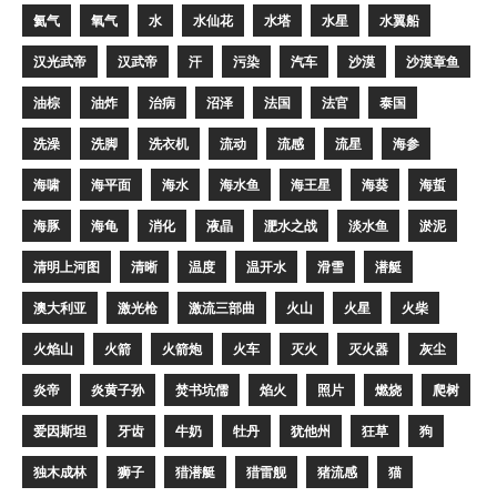
氦气
氧气
水
水仙花
水塔
水星
水翼船
汉光武帝
汉武帝
汗
污染
汽车
沙漠
沙漠章鱼
油棕
油炸
治病
沼泽
法国
法官
泰国
洗澡
洗脚
洗衣机
流动
流感
流星
海参
海啸
海平面
海水
海水鱼
海王星
海葵
海蜇
海豚
海龟
消化
液晶
淝水之战
淡水鱼
淤泥
清明上河图
清晰
温度
温开水
滑雪
潜艇
澳大利亚
激光枪
激流三部曲
火山
火星
火柴
火焰山
火箭
火箭炮
火车
灭火
灭火器
灰尘
炎帝
炎黄子孙
焚书坑儒
焰火
照片
燃烧
爬树
爱因斯坦
牙齿
牛奶
牡丹
犹他州
狂草
狗
独木成林
狮子
猎潜艇
猎雷舰
猪流感
猫