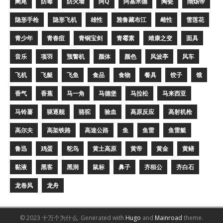
阑尾
防毒
防火墙
阿Q
阿基米德
陶瓷
隋炀帝
隐形手枪
隐形飞机
雄性
雅鲁藏布江
雌性
雪莲花
青少年
青春痘
青铜宝剑
青霉素
靖康之变
面具
音乐
项羽
预警机
颜体
颜色
风波亭
风车
飞机
飞艇
飞鱼
食品
食物
餐具
饺子
饿
香气
香蕉
马一角
马德堡
马拉松
马来西亚
马铃薯
驱逐舰
骆驼
验血
高原反应
高射机枪
高尔夫
高架铁路
高速公路
鱼
鱼雷
鱼雷艇
鲁迅
鸡蛋
鸵鸟
黄土高原
黄帝
黄金
黄鳝
黏液
黑客
黑洞
鼠标
鼻子
齐桓公
齐白石
龙卷风
龙舟
© 2023 十万个为什么.
Generated with
Hugo
and
Mainroad
theme.