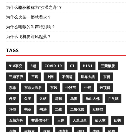
为什么骆驼被称为“沙漠之舟”？
为什么火柴一擦就着火？
为什么吼猴的叫声特别响？
为什么飞机要迎风起落？
TAGS
918事变
B超
COVID-19
CT
H1N1
三聚氰胺
三顾茅庐
三鹿
上网
不倒翁
世界大战
东晋
东非
东非大裂谷
东风
中秋节
中药
丹顶鹤
丹麦
久坐
久站
乌贼
乌青
乐山大佛
乒乓球
习俗
书圣
书法
二战
二氧化碳
互联网
五颜六色
交通信号灯
人体
人造卫星
仙人掌
仙鹤
企鹅
伊拉克
休息
传真机
伤口
体操
侦察