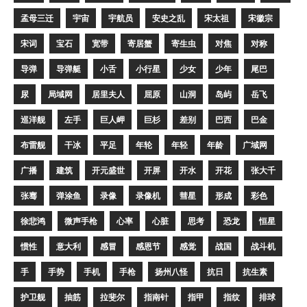
孟母三迁
宇宙
宇航员
安史之乱
宋太祖
宋徽宗
宋词
宝石
宽带
寄居蟹
寄生虫
对焦
对称
导弹
导弹艇
小舌
小行星
少女
少年
尾巴
尿
局域网
居里夫人
屈原
山洞
岛屿
岳飞
巡洋舰
左手
巨人岬
巨杉
差别
巴西
巴金
布雷舰
干冰
平足
年轮
年轻
年龄
广域网
广播
建筑
开元盛世
开屏
开水
开花
张大千
张骞
弹涂鱼
录像
录像机
彗星
形成
彩色
徐悲鸿
微声手枪
心率
心脏
思考
恐龙
恒星
惯性
意大利
感冒
感恩节
感觉
战国
战斗机
手
手势
手机
手枪
扬州八怪
抗日
抗生素
护卫舰
抽筋
拉斐尔
指南针
指甲
指纹
排球