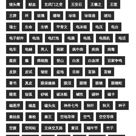
猫头鹰
献血
玄武门之变
王安石
王羲之
王莲
王莽
环
玻璃
珊瑚
珍珠
珍珠港
琥珀
瑞士
生命
生锈
甲骨文
电冰箱
电压
电台
电子邮件
电池
电灯泡
电脑
电视
电视机
电话
电车
电鳗
男人
画家
疯牛病
疾病
病毒
瘟疫
瘾
癌细胞
登山
白发
白血球
百家争鸣
皮肤
皮试
皱纹
盆地
目标
盲肠
盲鳗
看书
真皮
眼保健操
眼泪
眼睛
眼镜
眼镜蛇
睡觉
短弧
砂锅
破冰船
碱性
碳钟
磁卡
磁悬浮
磁盘
磕头虫
神舟七号
秋叶
秋天
种子
秦始皇
秦桧
秦王
空地导弹
空气
空空导弹
空腹
空间站
立体交叉路
童话
端午节
竹子