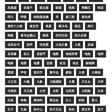
吴昌硕
吴道子
吸尘器
吸烟
吼猴
周幽王
味道
呵欠
呼吸
哈勃望远镜
哭
唐三彩
唐伯虎
唐宋八大家
唐玄宗
售票
啄木鸟
商品
商纣
商鞅
喜马拉雅山
嗅觉
四书五经
四大名著
四库全书
回声
回音壁
土地丈量
土星
圣城
圣母像
圣火
圣诞节
地图
地地导弹
地热
地球
地铁
地雷
地震
坚硬
坦克
埃及
城域网
壁虎
声音
复活节
夏半边
夏朝
大便
大拇指
大王花
大脑
大象
大陆漂移
大雁
天文台
天枰
天然拱
天王星
太空
太阳
太阳系
太阳能
头发
头条
奔跑
奥地利
奥运会
女人
奶粉
婴儿
孔子
孔雀
孙中山
孙子兵法
孙武
孝文帝
孟子