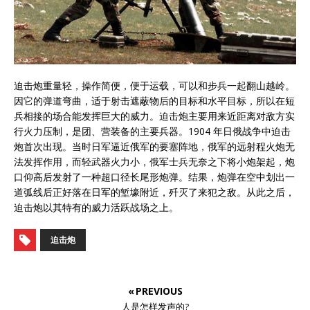
迫击炮重量轻，操作简便，便于运载，可以和步兵一起翻山越岭。
因它的弹道弯曲，适于射击遮蔽物后的目标和水平目标，所以在短
兵相接的场合能发挥巨大的威力。迫击炮主要用来近距离对敌方实
行火力压制，是团、营装备的主要兵器。1904 年日俄战争中迫击
炮首次出现。当时日军逼近俄军的要塞阵地，俄军的远射程火炮无
法发挥作用，而轻武器火力小，俄军士兵无奈之下将小炮架起，炮
口仰高后发射了一种超口径长尾形炮弹。结果，炮弹在空中划出一
道弧线后正好落在日军的堑壕附近，歼灭了来犯之敌。从此之后，
迫击炮以其特有的威力活跃战场之上。
迫击炮
« PREVIOUS
人是怎样发声的?