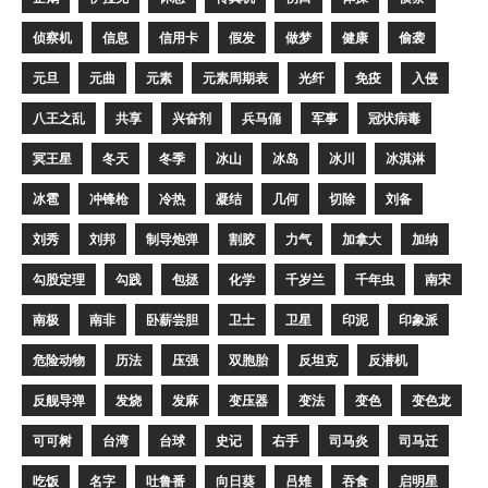
侦察机
信息
信用卡
假发
做梦
健康
偷袭
元旦
元曲
元素
元素周期表
光纤
免疫
入侵
八王之乱
共享
兴奋剂
兵马俑
军事
冠状病毒
冥王星
冬天
冬季
冰山
冰岛
冰川
冰淇淋
冰雹
冲锋枪
冷热
凝结
几何
切除
刘备
刘秀
刘邦
制导炮弹
割胶
力气
加拿大
加纳
勾股定理
勾践
包拯
化学
千岁兰
千年虫
南宋
南极
南非
卧薪尝胆
卫士
卫星
印泥
印象派
危险动物
历法
压强
双胞胎
反坦克
反潜机
反舰导弹
发烧
发麻
变压器
变法
变色
变色龙
可可树
台湾
台球
史记
右手
司马炎
司马迁
吃饭
名字
吐鲁番
向日葵
吕雉
吞食
启明星