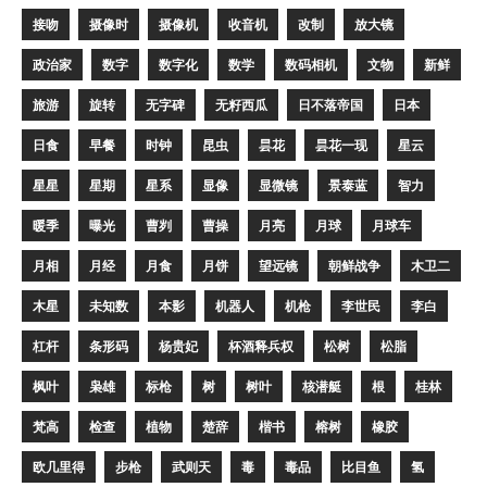
接吻
摄像时
摄像机
收音机
改制
放大镜
政治家
数字
数字化
数学
数码相机
文物
新鲜
旅游
旋转
无字碑
无籽西瓜
日不落帝国
日本
日食
早餐
时钟
昆虫
昙花
昙花一现
星云
星星
星期
星系
显像
显微镜
景泰蓝
智力
暖季
曝光
曹刿
曹操
月亮
月球
月球车
月相
月经
月食
月饼
望远镜
朝鲜战争
木卫二
木星
未知数
本影
机器人
机枪
李世民
李白
杠杆
条形码
杨贵妃
杯酒释兵权
松树
松脂
枫叶
枭雄
标枪
树
树叶
核潜艇
根
桂林
梵高
检查
植物
楚辞
楷书
榕树
橡胶
欧几里得
步枪
武则天
毒
毒品
比目鱼
氢