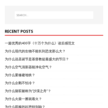
RECENT POSTS
一篇优秀的400字《十万个为什么》读后感范文
为什么现代的生物不能长到恐龙那么大？
为什么说圣诞节是基督教徒最盛大的节日？
为什么空气清新器能净化空气？
为什么要修建地铁？
为什么企鹅不怕冷？
为什么骆驼被称为“沙漠之舟”？
为什么火柴一擦就着火？
为什么吼猴的叫声特别响？