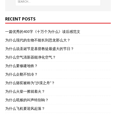
RECENT POSTS
一篇优秀的400字《十万个为什么》读后感范文
为什么现代的生物不能长到恐龙那么大？
为什么说圣诞节是基督教徒最盛大的节日？
为什么空气清新器能净化空气？
为什么要修建地铁？
为什么企鹅不怕冷？
为什么骆驼被称为“沙漠之舟”？
为什么火柴一擦就着火？
为什么吼猴的叫声特别响？
为什么飞机要迎风起落？