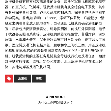
反潜机是载有搜索和攻击潜艇的设备、武器的军用飞机或其他航空
器，如直升机、飞艇等。现代反潜机装有航空综合电子系统，其中
有各种探测器和导航、通讯及武器控制系统。探测器包括声学和非
声学两类。前者如“声呐” （Sonar）浮标下位系统，它能把水中潜
艇发出的噪音变成无线电信号，自动送回飞机从而确定潜艇的位
置；后者包括反潜搜索雷达、磁导探测器、前视红外探测器、电子
干扰设备及照明系统等。反潜机的武器包括鱼雷、普通炸弹、深水
炸弹、水雷和火箭等，武器控制系统可以自动操作，也可以人工操
纵。固定翼反潜飞机包括岸基、舰载和水上飞机三类。岸基反潜机
的基地在陆地,它的代表是美国洛克希德公司的P－3“奥利安”反潜
机。舰载反潜机的主要任务是随航空母舰执行机动反潜任务，包括
对潜艇实行搜索、监视、定位和攻击。水上反潜飞机能在水上起
降，其他与岸基反潜飞机相同。
反潜机
潜艇
« PREVIOUS
为什么山洞有冷暖之分？