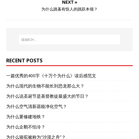
NEXT »
为什么跳蚤有惊人的跳跃本领？
RECENT POSTS
一篇优秀的400字《十万个为什么》读后感范文
为什么现代的生物不能长到恐龙那么大？
为什么说圣诞节是基督教徒最盛大的节日？
为什么空气清新器能净化空气？
为什么要修建地铁？
为什么企鹅不怕冷？
为什么骆驼被称为“沙漠之舟”？