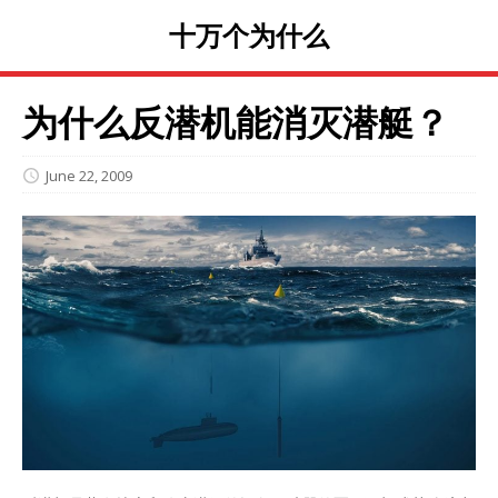
十万个为什么
为什么反潜机能消灭潜艇？
June 22, 2009