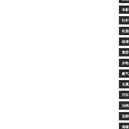
本影
杠杆
松脂
核潜
楚辞
步枪
氦气
水翼
汽车
治病
洗脚
海啸