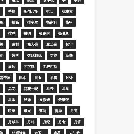
节
感觉
战国
战斗机
手
手势
手枪
扬州八怪
抗日
抗生素
舰
抽筋
拉斐尔
指南针
指甲
排球
接吻
摄像时
摄像机
机
改制
放大镜
政治家
数字
化
数学
数码相机
文物
新鲜
旋转
无字碑
无籽西瓜
落帝国
日本
日食
早餐
时钟
昙花
昙花一现
星云
星星
星系
显像
显微镜
景泰蓝
暖季
曝光
曹刿
曹操
月亮
月球车
月相
月经
月食
月饼
镜
朝鲜战争
木卫二
木星
未知数