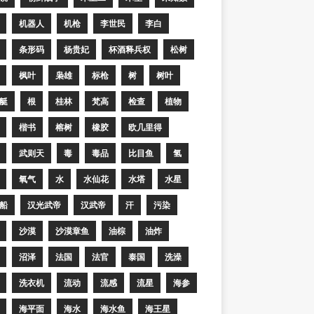
机器人
机枪
李世民
李白
条形码
杨贵妃
杯酒释兵权
松树
枫叶
枭雄
标枪
树
树叶
艇
根
桂林
梵高
检查
植物
楷书
榕树
橡胶
欧几里得
武则天
毒
毒品
比目鱼
氢
氧气
水
水仙花
水塔
水星
船
汉光武帝
汉武帝
汗
污染
沙漠
沙漠章鱼
油棕
油炸
沼泽
法国
法官
泰国
洗澡
洗衣机
流动
流感
流星
海参
海平面
海水
海水鱼
海王星