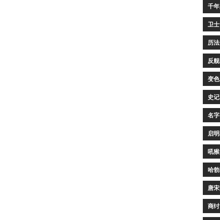
千年
卫士
历法
反舰
变色
史记
名字
启明
吼猴
哈勃
唐宋
商纣