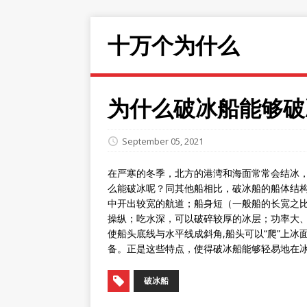
十万个为什么
为什么破冰船能够破
September 05, 2021
在严寒的冬季，北方的港湾和海面常常会结冰
么能破冰呢？同其他船相比，破冰船的船体结
中开出较宽的航道；船身短（一般船的长宽之比约
操纵；吃水深，可以破碎较厚的冰层；功率大
使船头底线与水平线成斜角,船头可以“爬”上
备。正是这些特点，使得破冰船能够轻易地在
破冰船