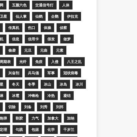
网
五颜六色
交通信号灯
人体
卫星
仙人掌
仙鹤
企鹅
伊拉克
传真机
伤口
体操
侦察
机
信息
信用卡
假发
做梦
偷袭
元旦
元曲
元素
周期表
光纤
免疫
入侵
八王之乱
兴奋剂
兵马俑
军事
冠状病毒
星
冬天
冬季
冰山
冰岛
冰川
淋
冰雹
冲锋枪
冷热
凝结
切除
刘备
刘秀
刘邦
炮弹
割胶
力气
加拿大
加纳
定理
勾践
包拯
化学
千岁兰