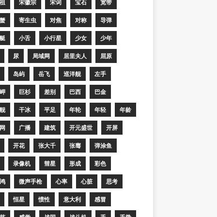
祖
宋徽宗
宋词
宝石
宽带
蟹
寄生虫
对焦
对称
导弹
艇
小舌
小行星
少女
少年
尿
局域网
居里夫人
屈原
岛屿
岳飞
巡洋舰
左手
岬
巨杉
差别
巴西
巴金
舰
干冰
平足
年轮
年轻
年龄
网
广播
建筑
开元盛世
开屏
开花
张大千
张骞
弹涂鱼
录像机
彗星
形成
彩色
鸿
微声手枪
心率
心脏
思考
恒星
惯性
意大利
感冒