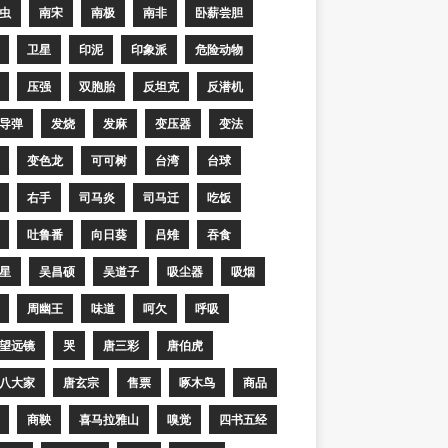
虫
南宋
南极
南非
卧薪尝胆
卫星
印泥
印象派
危险动物
压强
双胞胎
反坦克
反潜机
导弹
发烧
发麻
变压器
变法
变色龙
可可树
台湾
台球
右手
司马炎
司马迁
吃饭
吐鲁番
向日葵
吕雉
吞食
星
吴昌硕
吴道子
吸尘器
吸烟
周幽王
味道
呵欠
呼吸
望远镜
哭
唐三彩
唐伯虎
八大家
唐玄宗
售票
啄木鸟
商品
商鞅
喜马拉雅山
嗅觉
四书五经