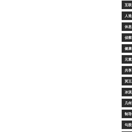
互联
人造
休息
侦察
健康
元素
共享
冥王
冰淇
几何
制导
勾股