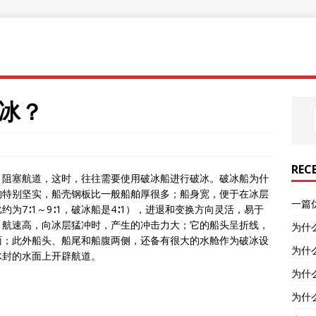
冰？
REC
，阻塞航道，这时，往往需要使用破冰船进行破冰。破冰船为什
构特别坚实，船壳钢板比一般船舶厚很多；船身宽，便于在冰层
一篇
为7∶1～9∶1，破冰船是4∶1），进退和变换方向灵活，易于
、航速高，向冰层猛冲时，产生的冲击力大；它的船头呈折线，
为什
冰面；此外船头、船尾和船腹两侧，还备有很大的水舱作为破冰设
为什
冰封的水面上开辟航道。
为什
为什