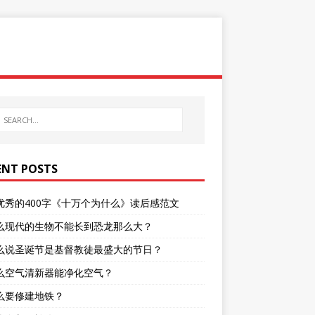
ENT POSTS
优秀的400字《十万个为什么》读后感范文
么现代的生物不能长到恐龙那么大？
么说圣诞节是基督教徒最盛大的节日？
么空气清新器能净化空气？
么要修建地铁？