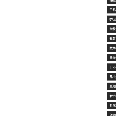
感恩
手机
护卫
指纹
收音
数字
旅游
日不
昆虫
星期
智力
月球
望远