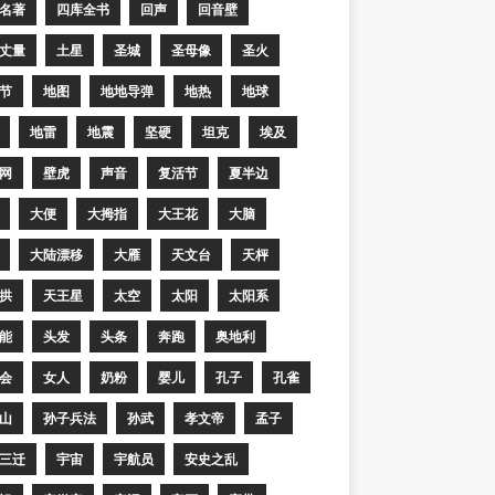
名著
四库全书
回声
回音壁
丈量
土星
圣城
圣母像
圣火
节
地图
地地导弹
地热
地球
地雷
地震
坚硬
坦克
埃及
网
壁虎
声音
复活节
夏半边
大便
大拇指
大王花
大脑
大陆漂移
大雁
天文台
天枰
拱
天王星
太空
太阳
太阳系
能
头发
头条
奔跑
奥地利
会
女人
奶粉
婴儿
孔子
孔雀
山
孙子兵法
孙武
孝文帝
孟子
三迁
宇宙
宇航员
安史之乱