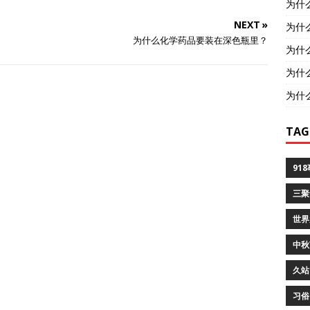
为什
NEXT »
为什
为什么化学药品要装在深色瓶里？
为什
为什
为什
TAG
91
三聚
世界
中秋
久站
习俗