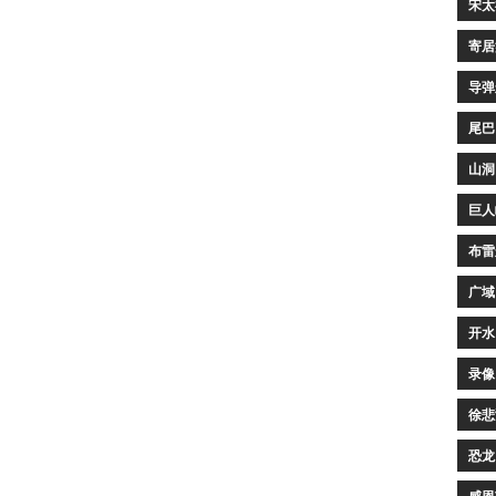
宋太
寄居
导弹
尾巴
山洞
巨人
布雷
广域
开水
录像
徐悲
恐龙