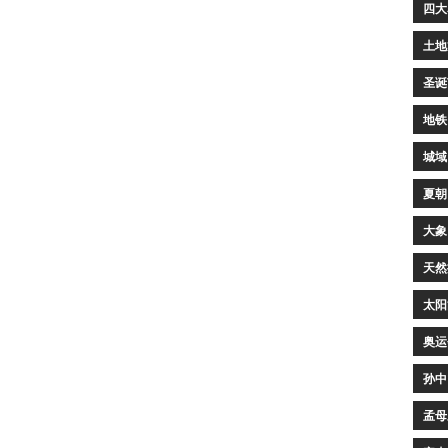
四大
土地
圣诞
地铁
城域
夏朝
大象
天然
太阳
奥运
孙中
孟母