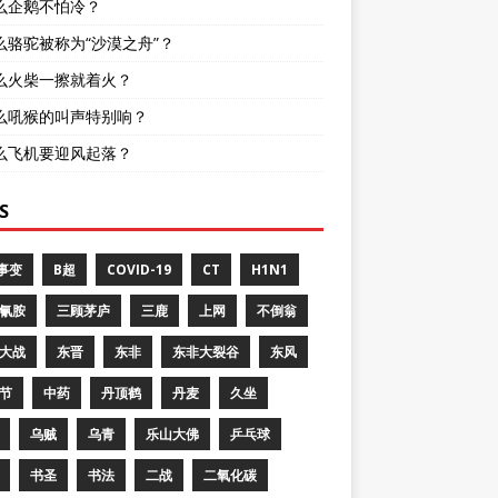
么企鹅不怕冷？
么骆驼被称为“沙漠之舟”？
么火柴一擦就着火？
么吼猴的叫声特别响？
么飞机要迎风起落？
S
8事变
B超
COVID-19
CT
H1N1
氰胺
三顾茅庐
三鹿
上网
不倒翁
大战
东晋
东非
东非大裂谷
东风
节
中药
丹顶鹤
丹麦
久坐
乌贼
乌青
乐山大佛
乒乓球
书圣
书法
二战
二氧化碳