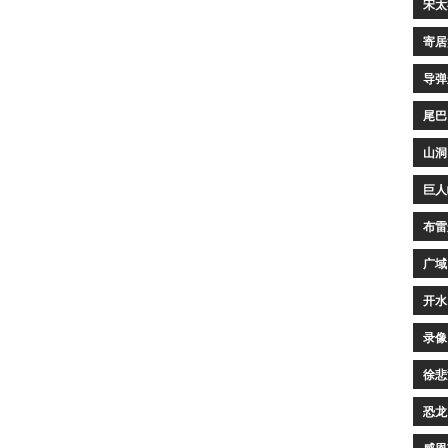
宋太
寄居
导弹
尾巴
山洞
巨人
布雷
广域
开水
录像
徐悲
恐龙