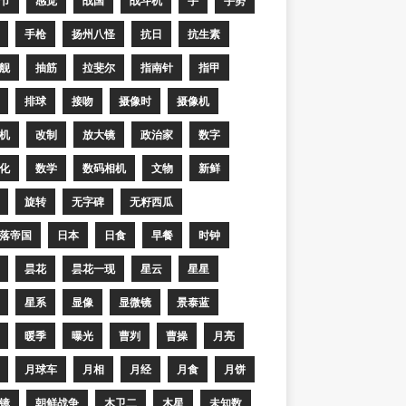
节
感觉
战国
战斗机
手
手势
手枪
扬州八怪
抗日
抗生素
舰
抽筋
拉斐尔
指南针
指甲
排球
接吻
摄像时
摄像机
机
改制
放大镜
政治家
数字
化
数学
数码相机
文物
新鲜
旋转
无字碑
无籽西瓜
落帝国
日本
日食
早餐
时钟
昙花
昙花一现
星云
星星
星系
显像
显微镜
景泰蓝
暖季
曝光
曹刿
曹操
月亮
月球车
月相
月经
月食
月饼
镜
朝鲜战争
木卫二
木星
未知数