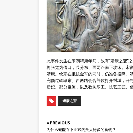
此事件发生在宋朝靖康年间，故有“靖康之变”之
将张觉为借口，兵分东、西两路南下攻宋。宋
靖康。钦宗在抵抗金军的同时，仍准备投降。
完颜过斡率东、西两路会合并攻打开封城，开
后妃、部分臣僚，以及教坊乐工、技艺工匠、
靖康之变
« PREVIOUS
为什么蛇能吞下比它的头大得多的食物？