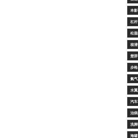
本影
杠杆
松脂
核潜
楚辞
步枪
氦气
水翼
汽车
治病
洗脚
海啸