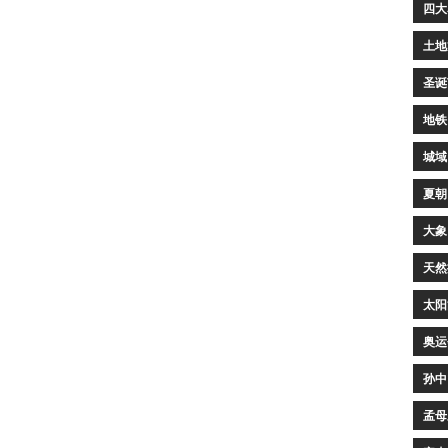
四大
土地
圣诞
地铁
城域
夏朝
大象
天然
太阳
奥运
孙中
孟母