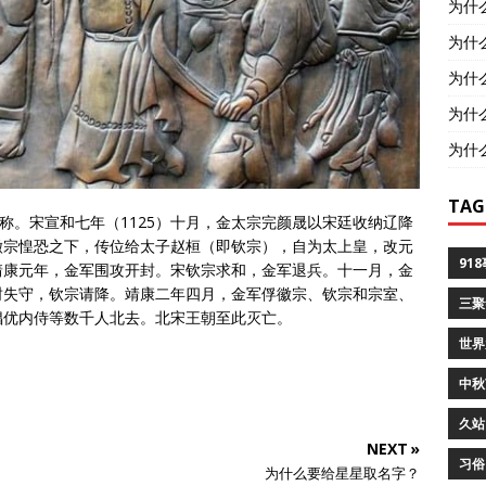
为什
为什
为什
为什
为什
TAG
称。宋宣和七年（1125）十月，金太宗完颜晟以宋廷收纳辽降
徽宗惶恐之下，传位给太子赵桓（即钦宗），自为太上皇，改元
91
靖康元年，金军围攻开封。宋钦宗求和，金军退兵。十一月，金
封失守，钦宗请降。靖康二年四月，金军俘徽宗、钦宗和宗室、
三聚
倡优内侍等数千人北去。北宋王朝至此灭亡。
世界
中秋
久站
NEXT »
习俗
为什么要给星星取名字？