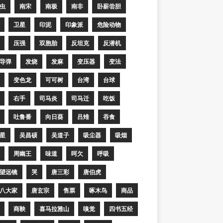
虫
南宋
南极
南非
卧薪尝胆
卫星
印泥
印象派
危险动物
压强
双胞胎
反坦克
反潜机
导弹
发烧
发麻
变压器
变法
变色龙
可可树
台湾
台球
右手
司马炎
司马迁
吃饭
吐鲁番
向日葵
吕雉
吞食
星
吴昌硕
吴道子
吸尘器
吸烟
周幽王
味道
呵欠
呼吸
望远镜
哭
唐三彩
唐伯虎
八大家
唐玄宗
售票
啄木鸟
商品
商鞅
喜马拉雅山
嗅觉
四书五经