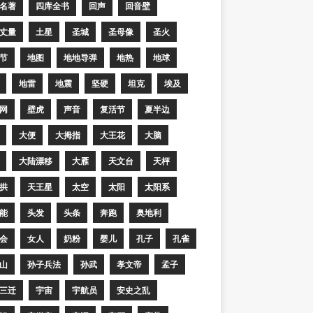
名著
四库全书
回声
回音壁
丈量
土星
圣城
圣母像
圣火
节
地图
地地导弹
地热
地球
地雷
地震
坚硬
坦克
埃及
网
壁虎
声音
复活节
夏半边
大便
大拇指
大王花
大脑
大陆漂移
大雁
天文台
天枰
拱
天王星
太空
太阳
太阳系
能
头发
头条
奔跑
奥地利
会
女人
奶粉
婴儿
孔子
孔雀
山
孙子兵法
孙武
孝文帝
孟子
三迁
宇宙
宇航员
安史之乱