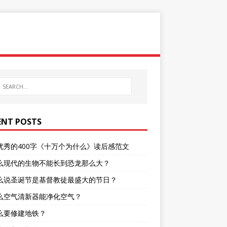
ENT POSTS
优秀的400字《十万个为什么》读后感范文
么现代的生物不能长到恐龙那么大？
么说圣诞节是基督教徒最盛大的节日？
么空气清新器能净化空气？
么要修建地铁？