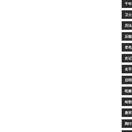
千年
卫士
历法
反舰
变色
史记
名字
启明
吼猴
哈勃
唐宋
商纣