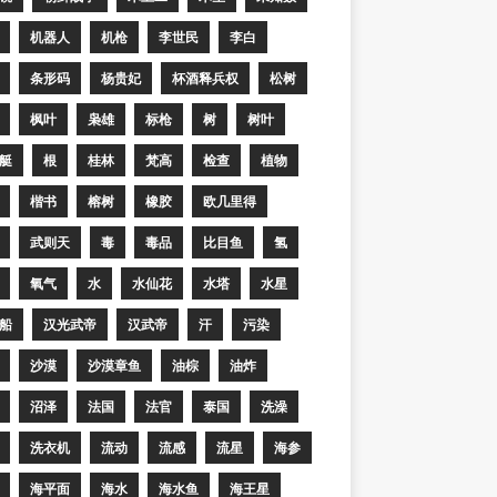
机器人
机枪
李世民
李白
条形码
杨贵妃
杯酒释兵权
松树
枫叶
枭雄
标枪
树
树叶
艇
根
桂林
梵高
检查
植物
楷书
榕树
橡胶
欧几里得
武则天
毒
毒品
比目鱼
氢
氧气
水
水仙花
水塔
水星
船
汉光武帝
汉武帝
汗
污染
沙漠
沙漠章鱼
油棕
油炸
沼泽
法国
法官
泰国
洗澡
洗衣机
流动
流感
流星
海参
海平面
海水
海水鱼
海王星