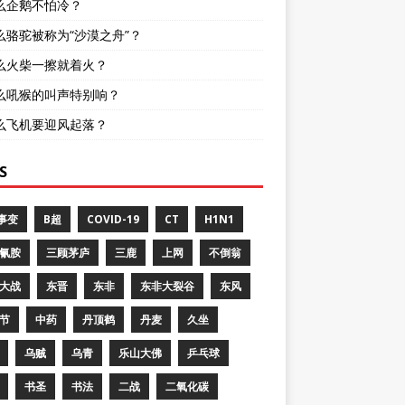
么企鹅不怕冷？
么骆驼被称为“沙漠之舟”？
么火柴一擦就着火？
么吼猴的叫声特别响？
么飞机要迎风起落？
S
8事变
B超
COVID-19
CT
H1N1
氰胺
三顾茅庐
三鹿
上网
不倒翁
大战
东晋
东非
东非大裂谷
东风
节
中药
丹顶鹤
丹麦
久坐
乌贼
乌青
乐山大佛
乒乓球
书圣
书法
二战
二氧化碳