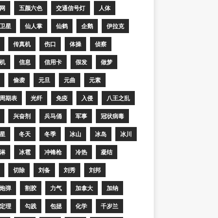
网
五颜六色
交通信号灯
人体
卫星
仙人掌
仙鹤
企鹅
伊拉克
传真机
伤口
体操
侦察
机
信息
信用卡
假发
做梦
偷袭
元旦
元曲
元素
周期表
光纤
免疫
入侵
八王之乱
兴奋剂
兵马俑
军事
冠状病毒
星
冬天
冬季
冰山
冰岛
冰川
淋
冰雹
冲锋枪
冷热
凝结
切除
刘备
刘秀
刘邦
炮弹
割胶
力气
加拿大
加纳
定理
勾践
包拯
化学
千岁兰