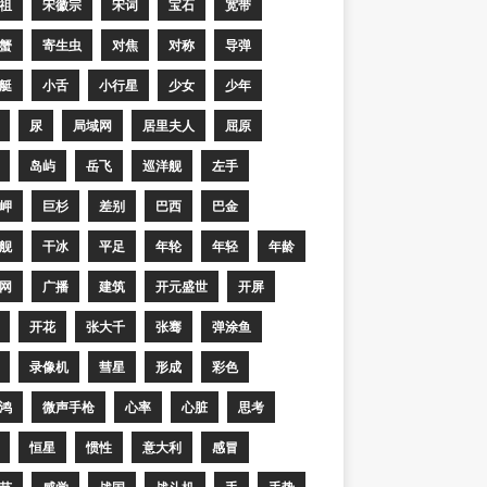
祖
宋徽宗
宋词
宝石
宽带
蟹
寄生虫
对焦
对称
导弹
艇
小舌
小行星
少女
少年
尿
局域网
居里夫人
屈原
岛屿
岳飞
巡洋舰
左手
岬
巨杉
差别
巴西
巴金
舰
干冰
平足
年轮
年轻
年龄
网
广播
建筑
开元盛世
开屏
开花
张大千
张骞
弹涂鱼
录像机
彗星
形成
彩色
鸿
微声手枪
心率
心脏
思考
恒星
惯性
意大利
感冒