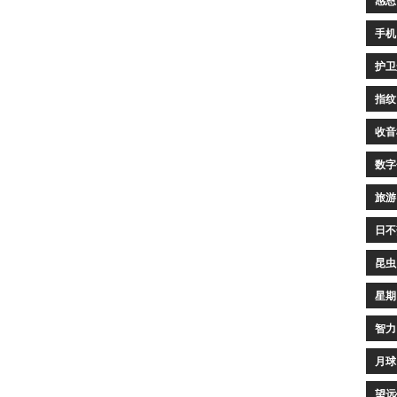
感恩
手机
护卫
指纹
收音
数字
旅游
日不
昆虫
星期
智力
月球
望远