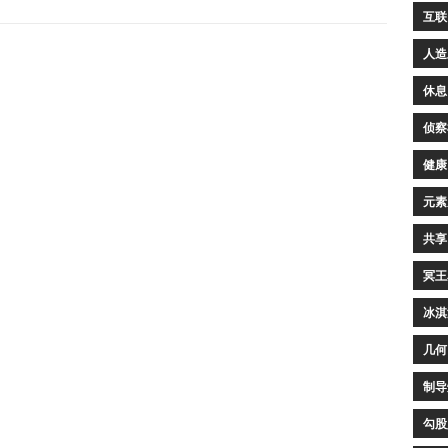
互联
人造
休息
侦察
健康
元素
共享
冥王
冰淇
几何
制导
勾股