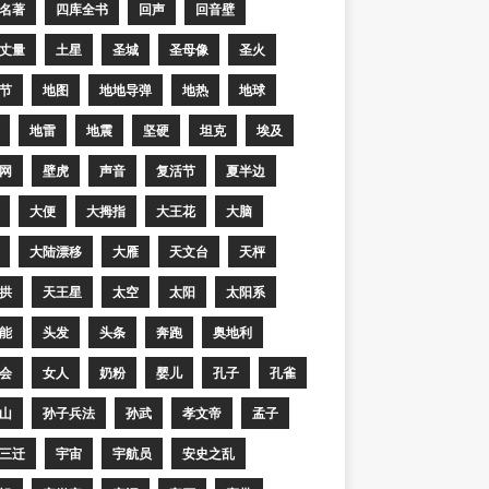
名著
四库全书
回声
回音壁
丈量
土星
圣城
圣母像
圣火
节
地图
地地导弹
地热
地球
地雷
地震
坚硬
坦克
埃及
网
壁虎
声音
复活节
夏半边
大便
大拇指
大王花
大脑
大陆漂移
大雁
天文台
天枰
拱
天王星
太空
太阳
太阳系
能
头发
头条
奔跑
奥地利
会
女人
奶粉
婴儿
孔子
孔雀
山
孙子兵法
孙武
孝文帝
孟子
三迁
宇宙
宇航员
安史之乱