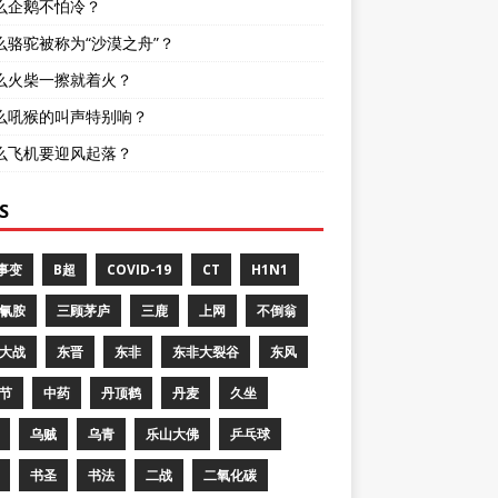
么企鹅不怕冷？
么骆驼被称为“沙漠之舟”？
么火柴一擦就着火？
么吼猴的叫声特别响？
么飞机要迎风起落？
S
8事变
B超
COVID-19
CT
H1N1
氰胺
三顾茅庐
三鹿
上网
不倒翁
大战
东晋
东非
东非大裂谷
东风
节
中药
丹顶鹤
丹麦
久坐
乌贼
乌青
乐山大佛
乒乓球
书圣
书法
二战
二氧化碳