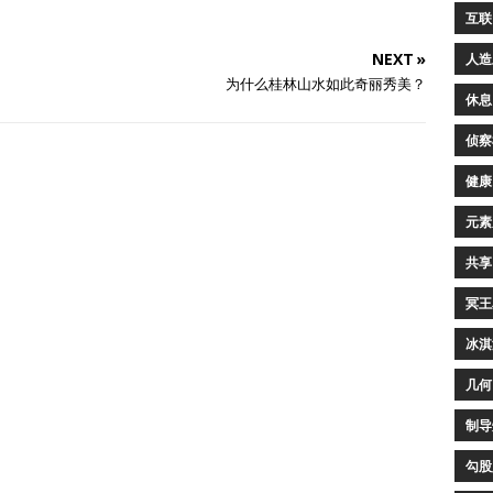
互联
NEXT »
人造
为什么桂林山水如此奇丽秀美？
休息
侦察
健康
元素
共享
冥王
冰淇
几何
制导
勾股