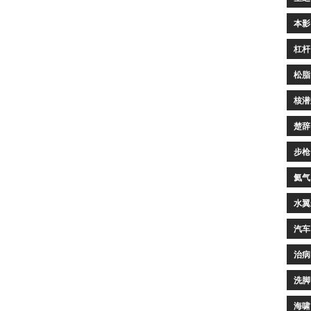
本影
杠杆
松脂
核潜
楚辞
步枪
氦气
水翼
汽车
治病
洗脚
海啸