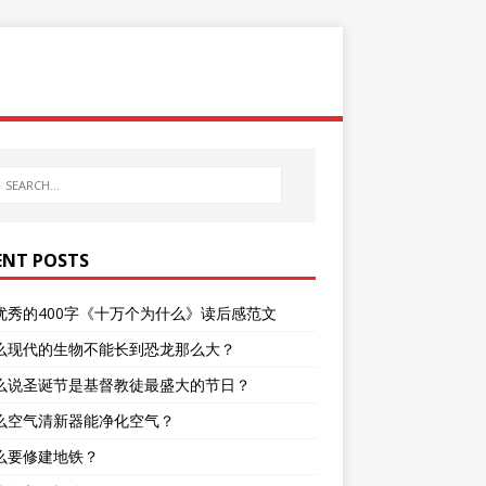
ENT POSTS
优秀的400字《十万个为什么》读后感范文
么现代的生物不能长到恐龙那么大？
么说圣诞节是基督教徒最盛大的节日？
么空气清新器能净化空气？
么要修建地铁？