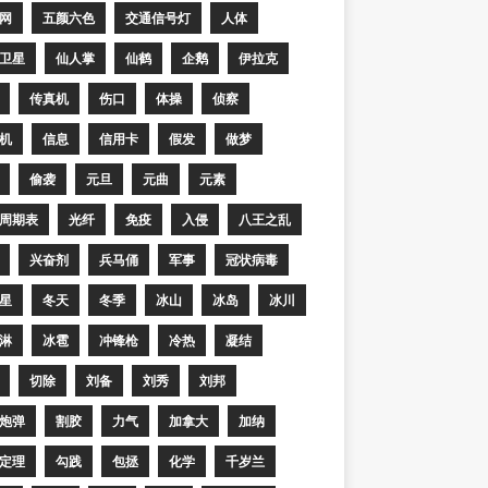
网
五颜六色
交通信号灯
人体
卫星
仙人掌
仙鹤
企鹅
伊拉克
传真机
伤口
体操
侦察
机
信息
信用卡
假发
做梦
偷袭
元旦
元曲
元素
周期表
光纤
免疫
入侵
八王之乱
兴奋剂
兵马俑
军事
冠状病毒
星
冬天
冬季
冰山
冰岛
冰川
淋
冰雹
冲锋枪
冷热
凝结
切除
刘备
刘秀
刘邦
炮弹
割胶
力气
加拿大
加纳
定理
勾践
包拯
化学
千岁兰