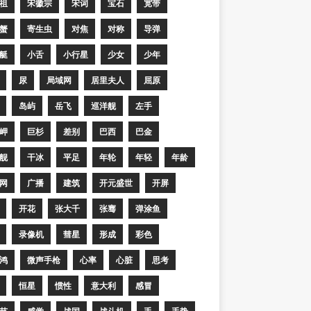
祖
宋徽宗
宋词
宝石
宽带
蟹
寄生虫
对焦
对称
导弹
艇
小舌
小行星
少女
少年
尿
局域网
居里夫人
屈原
岛屿
岳飞
巡洋舰
左手
岬
巨杉
差别
巴西
巴金
舰
干冰
平足
年轮
年轻
年龄
网
广播
建筑
开元盛世
开屏
开花
张大千
张骞
弹涂鱼
录像机
彗星
形成
彩色
鸿
微声手枪
心率
心脏
思考
恒星
惯性
意大利
感冒