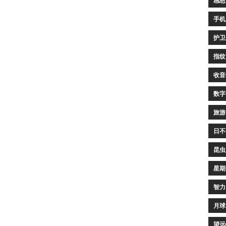
感恩
手机
护卫
指纹
收音
数字
旅游
日不
昆虫
星期
智力
月球
望远