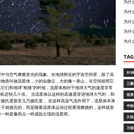
为什
为什
为什
为什
为什
TAG
91
层中与空气摩擦发光的现象。在地球附近的宇宙空间里，除了其
际物质叫做流星体，小的似微尘，大的像一座山，在空间按照它
三聚
它们和地球“相撞”的时候，流星体相对于地球大气的速度非常
的飞机还快几十倍。 当流星体以这样的高速度穿进地球大气时，和
世界
摄氏度甚至几万摄氏度， 在这样高温气流作用下，流星体本身
中秋
下子就烧完的，而是随着流星体运动过程逐渐燃烧的，这样就形
另一种是像雨点一样成批出现的流星雨。
久站
习俗