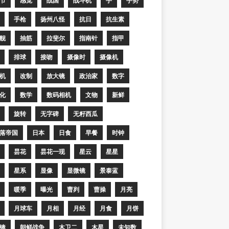
节
感觉
战国
战斗机
手
手势
手枪
扬州八怪
抗日
抗生素
舰
抽筋
拉斐尔
指南针
指甲
排球
接吻
摄像时
摄像机
机
改制
放大镜
政治家
数字
化
数学
数码相机
文物
新鲜
旋转
无字碑
无籽西瓜
落帝国
日本
日食
早餐
时钟
昙花
昙花一现
星云
星星
星系
显像
显微镜
景泰蓝
暖季
曝光
曹刿
曹操
月亮
月球车
月相
月经
月食
月饼
镜
朝鲜战争
木卫二
木星
未知数