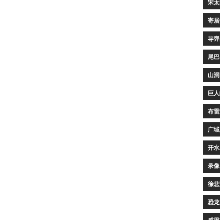
宋太
寄居
导弹
尾巴
山洞
巨人
布雷
广域
开水
录像
徐悲
恐龙