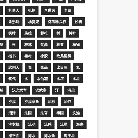
机器人
机枪
李世民
李白
条形码
杨贵妃
杯酒释兵权
松树
枫叶
枭雄
标枪
树
树叶
艇
根
桂林
梵高
检查
植物
楷书
榕树
橡胶
欧几里得
武则天
毒
毒品
比目鱼
氢
氧气
水
水仙花
水塔
水星
船
汉光武帝
汉武帝
汗
污染
沙漠
沙漠章鱼
油棕
油炸
沼泽
法国
法官
泰国
洗澡
洗衣机
流动
流感
流星
海参
海平面
海水
海水鱼
海王星