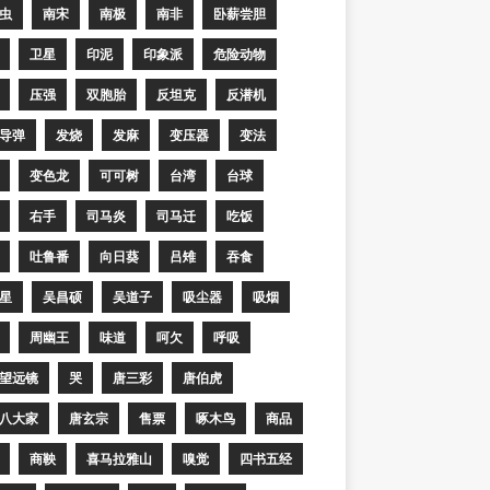
虫
南宋
南极
南非
卧薪尝胆
卫星
印泥
印象派
危险动物
压强
双胞胎
反坦克
反潜机
导弹
发烧
发麻
变压器
变法
变色龙
可可树
台湾
台球
右手
司马炎
司马迁
吃饭
吐鲁番
向日葵
吕雉
吞食
星
吴昌硕
吴道子
吸尘器
吸烟
周幽王
味道
呵欠
呼吸
望远镜
哭
唐三彩
唐伯虎
八大家
唐玄宗
售票
啄木鸟
商品
商鞅
喜马拉雅山
嗅觉
四书五经