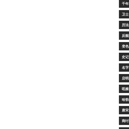
千年
卫士
历法
反舰
变色
史记
名字
启明
吼猴
哈勃
唐宋
商纣