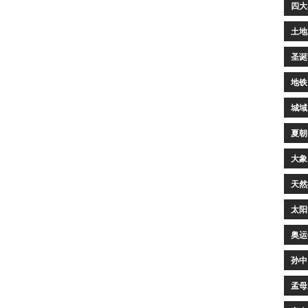
四大
土地
圣诞
地铁
城域
夏朝
大象
天然
太阳
奥运
孙中
孟母