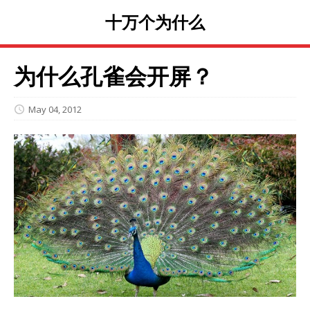
十万个为什么
为什么孔雀会开屏？
May 04, 2012