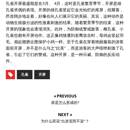
孔雀开屏最盛期是在3月、 4月，这时是孔雀繁育季节，开屏是雄
孔雀求偶的表现。开屏的雄孔雀竖起它金光灿烂的尾屏，炫耀着，
昂首阔步地走着，好像在向人们展示它的美丽。其实，这种动作是
动物生殖腺分泌的性激素刺激的结果。随着繁育季节的结束，这种
开屏的现象也会逐渐消失。此外，为防御或警戒敌害，雌孔雀、小
孔雀也都有开屏动作。这正像鸡雏遭到老鹰攻击时，母鸡会竖起羽
毛、扇起翅膀企图保护小鸡一样。至于孔雀在穿着艳丽服装的游客
面前开屏，并不是什么与之“比美” ，而是游客的大声喧哗刺激了孔
雀，引起了它们的警戒。这种开屏，是一种示威、防御的反应动
作。
孔雀
开屏
« PREVIOUS
尿是怎么形成的?
NEXT »
为什么荷花“出淤泥而不染”？