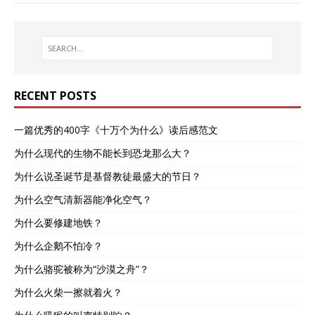
RECENT POSTS
一篇优秀的400字《十万个为什么》读后感范文
为什么现代的生物不能长到恐龙那么大？
为什么说圣诞节是基督教徒最盛大的节日？
为什么空气清新器能净化空气？
为什么要修建地铁？
为什么企鹅不怕冷？
为什么骆驼被称为“沙漠之舟”？
为什么火柴一擦就着火？