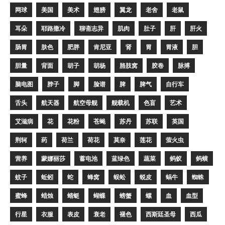
网球
美国
美术
翅膀
翼龙
老舍
老鼠
耳朵
耶路撒冷
聊斋志异
肌肉
肚子
肝
肝火
肠胃
肤色
肥胖
肯尼亚
肾
胃
胃液
胆
胆量
背面
胡子
胡杨
胳肢窝
胶卷
脉搏
脑电图
脖子
脚
脸谱
脾
脾气
自行车
舌头
航天器
航空母舰
舰载机
色盲
艺术
艾滋病
花
花粉
苍蝇
苏丹
苏联
英国
荆轲
药
荷兰
荷花
莫奈
莲花
萤火虫
营养
蒙娜丽莎
蓄电池
蓝绿色
蔬菜
蚂蚁
蚂蟥
蚊子
蚯蚓
蛇
蜂窝
蜈蚣
蜕皮
蜗牛
蜘蛛
蜜蜂
蜡烛
蜻蜓
蝴蝶
螃蟹
螺
血
血型
行星
衣服
表皮
衰老
褪色
西斯廷圣母
西瓜