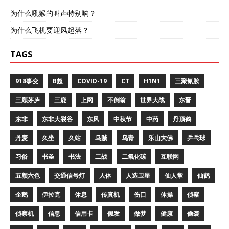
为什么吼猴的叫声特别响？
为什么飞机要迎风起落？
TAGS
918事变
B超
COVID-19
CT
H1N1
三聚氰胺
三顾茅庐
三鹿
上网
不倒翁
世界大战
东晋
东非
东非大裂谷
东风
中秋节
中药
丹顶鹤
丹麦
久坐
久站
乌贼
乌青
乐山大佛
乒乓球
习俗
书圣
书法
二战
二氧化碳
互联网
五颜六色
交通信号灯
人体
人造卫星
仙人掌
仙鹤
企鹅
伊拉克
休息
传真机
伤口
体操
侦察
侦察机
信息
信用卡
假发
做梦
健康
偷袭