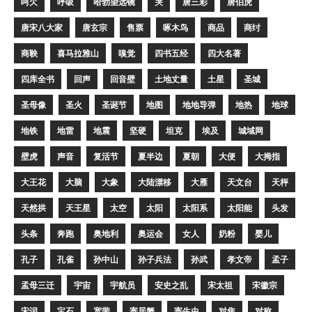
呵欠
呼吸
哈勃望远镜
哭
唐三彩
唐伯虎
唐宋八大家
唐玄宗
售票
啄木鸟
商品
商纣
商鞅
喜马拉雅山
嗅觉
四书五经
四大名著
四库全书
回声
回音壁
土地丈量
土星
圣城
圣母像
圣火
圣诞节
地图
地地导弹
地热
地球
地铁
地雷
地震
坚硬
坦克
埃及
城域网
壁虎
声音
复活节
夏半边
夏朝
大便
大拇指
大王花
大脑
大象
大陆漂移
大雁
天文台
天枰
天然拱
天王星
太空
太阳
太阳系
太阳能
头发
头条
奔跑
奥地利
奥运会
女人
奶粉
婴儿
孔子
孔雀
孙中山
孙子兵法
孙武
孝文帝
孟子
孟母三迁
宇宙
宇航员
安史之乱
宋太祖
宋徽宗
宋词
宝石
宽带
寄居蟹
寄生虫
对焦
对称