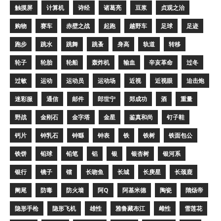
触摸屏
计算机
诗经
诸葛亮
豆浆
贞观之治
购物
赛车
赤壁之战
起跑
越野车
足球
足迹
跑步
跳水
跳舞
跳蚤
身高
轨道
转移
轮子
轮胎
轮船
轰炸机
输血
辛亥革命
过冬
过敏
运动
运动员
运动场
近视
近视眼
迫击炮
迷彩服
通信
邮件
郎世宁
郑成功
酒
重量
野战
金刚石
金字塔
金星
鉴真和尚
钉子鞋
钙片
钟乳石
钟繇
钟表
铁
铁树
铁面包公
铁饼
铅球
铅笔
铝
银
银杏树
银河系
银行
镜子
镭
长吻鱼
长城
长庚星
长颈鹿
阑尾
防毒
防火墙
阿Q
阿基米德
陶瓷
隋炀帝
隐形手枪
隐形飞机
雄性
雅鲁藏布江
雌性
雪莲花