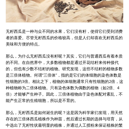
无籽西瓜是一种与众不同的水果，它们没有籽，使得它们受到消费
者的喜爱。尽管无籽西瓜的价格较高，但是人们却喜欢无籽西瓜的
美味和方便的特点。
那么，为什么无籽西瓜没有籽呢？其实，它们与普通西瓜有着本质
的不同。在自然界中，大多数植物都是通过开花结籽来传种接代
的，但也有少数不结籽的植物。研究发现，这些不结籽的植物多数
是三倍体植物。何谓“三倍体”，指的是它们的体细胞的染色体数是
性细胞的3倍。相比之下，植物的体细胞通常只有性细胞的2倍，这
种植物称为二倍体植物。只有染色体数为偶数的植物（如2倍、4
倍）才能够产生种子。因此，三倍体植物由于染色体配对紊乱，不
能产生正常的生殖细胞，所以是不育的。
那么，无籽西瓜是如何诞生的呢？这是因为科学家们发现，用天然
存在的三倍体西瓜植株作为种苗，然后通过长期的选择与培育，从
中选出了无籽性状最明显的植株，并通过人工授粉来保证植株的繁