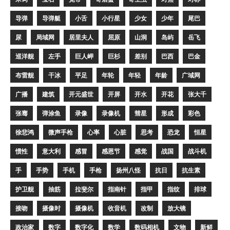
导弹
导弹艇
小舌
小行星
少女
少年
尾巴
尿
局域网
居里夫人
屈原
山洞
岛屿
岳飞
巡洋舰
左手
巨人岬
巨杉
差别
巴西
巴金
布雷舰
干冰
平足
年轮
年轻
年龄
广域网
广播
建筑
开元盛世
开屏
开水
开花
张大千
张骞
弹涂鱼
录像
录像机
彗星
形成
彩色
徐悲鸿
微声手枪
心率
心脏
思考
恐龙
恒星
惯性
意大利
感冒
感恩节
感觉
战国
战斗机
手
手势
手机
手枪
扬州八怪
抗日
抗生素
护卫舰
抽筋
拉斐尔
指南针
指甲
指纹
排球
接吻
摄像时
摄像机
收音机
改制
放大镜
政治家
数字
数字化
数学
数码相机
文物
新鲜