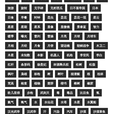
旅游
旋转
无字碑
无籽西瓜
日不落帝国
日本
日食
早餐
时钟
昆虫
昙花
昙花一现
星云
星星
星期
星系
显像
显微镜
景泰蓝
智力
暖季
曝光
曹刿
曹操
月亮
月球
月球车
月相
月经
月食
月饼
望远镜
朝鲜战争
木卫二
木星
未知数
本影
机器人
机枪
李世民
李白
杠杆
条形码
杨贵妃
杯酒释兵权
松树
松脂
枫叶
枭雄
标枪
树
树叶
核潜艇
根
桂林
梵高
检查
植物
楚辞
楷书
榕树
橡胶
欧几里得
步枪
武则天
毒
毒品
比目鱼
氢
氦气
氧气
水
水仙花
水塔
水星
水翼船
汉光武帝
汉武帝
汗
污染
汽车
沙漠
沙漠章鱼