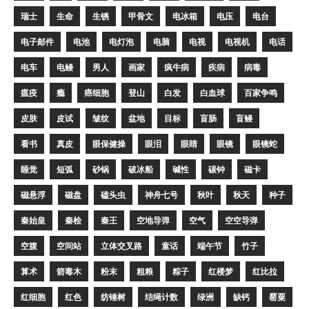
瑞士
生命
生锈
甲骨文
电冰箱
电压
电台
电子邮件
电池
电灯泡
电脑
电视
电视机
电话
电车
电鳗
男人
画家
疯牛病
疾病
病毒
瘟疫
瘾
癌细胞
登山
白发
白血球
百家争鸣
皮肤
皮试
皱纹
盆地
目标
盲肠
盲鳗
看书
真皮
眼保健操
眼泪
眼睛
眼镜
眼镜蛇
睡觉
短弧
砂锅
破冰船
碱性
碳钟
磁卡
磁悬浮
磁盘
磕头虫
神舟七号
秋叶
秋天
种子
秦始皇
秦桧
秦王
空地导弹
空气
空空导弹
空腹
空间站
立体交叉路
童话
端午节
竹子
算术
箭毒木
粉末
粗粮
粽子
红楼梦
红比拉
红细胞
红色
纺锤树
结绳计数
绿洲
缺钙
罂粟