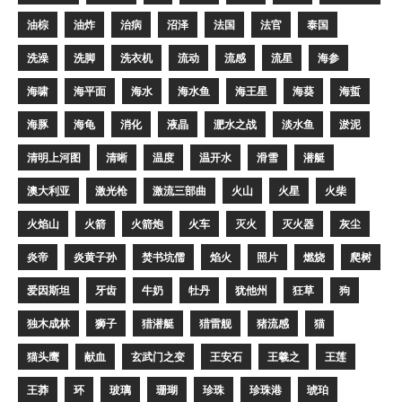
油棕
油炸
治病
沼泽
法国
法官
泰国
洗澡
洗脚
洗衣机
流动
流感
流星
海参
海啸
海平面
海水
海水鱼
海王星
海葵
海蜇
海豚
海龟
消化
液晶
淝水之战
淡水鱼
淤泥
清明上河图
清晰
温度
温开水
滑雪
潜艇
澳大利亚
激光枪
激流三部曲
火山
火星
火柴
火焰山
火箭
火箭炮
火车
灭火
灭火器
灰尘
炎帝
炎黄子孙
焚书坑儒
焰火
照片
燃烧
爬树
爱因斯坦
牙齿
牛奶
牡丹
犹他州
狂草
狗
独木成林
狮子
猎潜艇
猎雷舰
猪流感
猫
猫头鹰
献血
玄武门之变
王安石
王羲之
王莲
王莽
环
玻璃
珊瑚
珍珠
珍珠港
琥珀