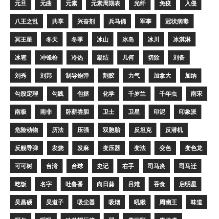
元旦
元曲
元素
元素周期表
光纤
免疫
入侵
八王之乱
共享
兴奋剂
兵马俑
军事
冠状病毒
冥王星
冬天
冬季
冰山
冰岛
冰川
冰淇淋
冰雹
冲锋枪
冷热
凝结
几何
切除
刘备
刘秀
刘邦
制导炮弹
割胶
力气
加拿大
加纳
勾股定理
勾践
包拯
化学
千岁兰
千年虫
南宋
南极
南非
卧薪尝胆
卫士
卫星
印泥
印象派
危险动物
历法
压强
双胞胎
反坦克
反潜机
反舰导弹
发烧
发麻
变压器
变法
变色
变色龙
可可树
台湾
台球
史记
右手
司马炎
司马迁
吃饭
名字
吐鲁番
向日葵
吕雉
吞食
启明星
吴昌硕
吴道子
吸尘器
吸烟
吼猴
周幽王
味道