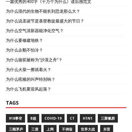
一篇优秀的400字《十万个为什么》读后感范文
为什么现代的生物不能长到恐龙那么大？
为什么说圣诞节是基督教徒最盛大的节日？
为什么空气清新器能净化空气？
为什么要修建地铁？
为什么企鹅不怕冷？
为什么骆驼被称为“沙漠之舟”？
为什么火柴一擦就着火？
为什么吼猴的叫声特别响？
为什么飞机要迎风起落？
TAGS
918事变
B超
COVID-19
CT
H1N1
三聚氰胺
三顾茅庐
三鹿
上网
不倒翁
世界大战
东晋