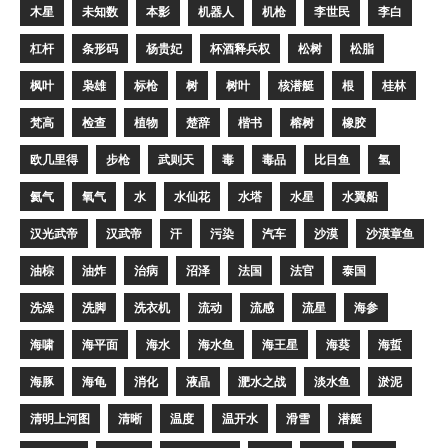
木星
未知数
本影
机器人
机枪
李世民
李白
杠杆
条形码
杨贵妃
杯酒释兵权
松树
松脂
枫叶
枭雄
标枪
树
树叶
核潜艇
根
桂林
梵高
检查
植物
楚辞
楷书
榕树
橡胶
欧几里得
步枪
武则天
毒
毒品
比目鱼
氢
氦气
氧气
水
水仙花
水塔
水星
水翼船
汉光武帝
汉武帝
汗
污染
汽车
沙漠
沙漠章鱼
油棕
油炸
治病
沼泽
法国
法官
泰国
洗澡
洗脚
洗衣机
流动
流感
流星
海参
海啸
海平面
海水
海水鱼
海王星
海葵
海蜇
海豚
海龟
消化
液晶
淝水之战
淡水鱼
淤泥
清明上河图
清晰
温度
温开水
滑雪
潜艇