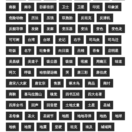
南极
南非
卧薪尝胆
卫士
卫星
印泥
印象派
危险动物
历法
压强
双胞胎
反坦克
反潜机
反舰导弹
发烧
发麻
变压器
变法
变色
变色龙
可可树
台湾
台球
史记
右手
司马炎
司马迁
吃饭
名字
吐鲁番
向日葵
吕雉
吞食
启明星
吴昌硕
吴道子
吸尘器
吸烟
吼猴
周幽王
味道
呵欠
呼吸
哈勃望远镜
哭
唐三彩
唐伯虎
唐宋八大家
唐玄宗
售票
啄木鸟
商品
商纣
商鞅
喜马拉雅山
嗅觉
四书五经
四大名著
四库全书
回声
回音壁
土地丈量
土星
圣城
圣母像
圣火
圣诞节
地图
地地导弹
地热
地球
地铁
地雷
地震
坚硬
坦克
埃及
城域网