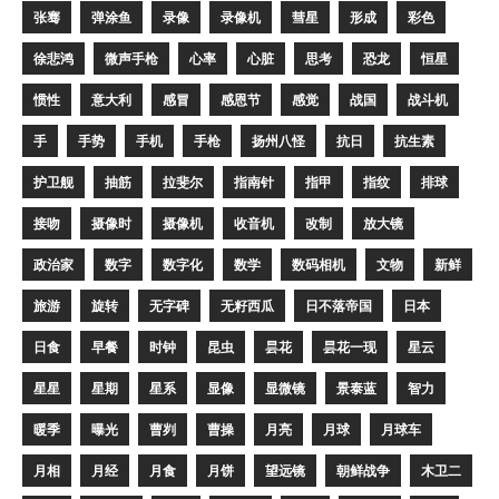
张骞
弹涂鱼
录像
录像机
彗星
形成
彩色
徐悲鸿
微声手枪
心率
心脏
思考
恐龙
恒星
惯性
意大利
感冒
感恩节
感觉
战国
战斗机
手
手势
手机
手枪
扬州八怪
抗日
抗生素
护卫舰
抽筋
拉斐尔
指南针
指甲
指纹
排球
接吻
摄像时
摄像机
收音机
改制
放大镜
政治家
数字
数字化
数学
数码相机
文物
新鲜
旅游
旋转
无字碑
无籽西瓜
日不落帝国
日本
日食
早餐
时钟
昆虫
昙花
昙花一现
星云
星星
星期
星系
显像
显微镜
景泰蓝
智力
暖季
曝光
曹刿
曹操
月亮
月球
月球车
月相
月经
月食
月饼
望远镜
朝鲜战争
木卫二