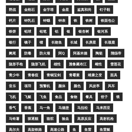
野战
金刚石
金字塔
金星
鉴真和尚
钉子鞋
钙片
钟乳石
钟繇
钟表
铁
铁树
铁面包公
铁饼
铅球
铅笔
铝
银
银杏树
银河系
银行
镜子
镭
长吻鱼
长城
长庚星
长颈鹿
阑尾
防毒
防火墙
阿Q
阿基米德
陶瓷
隋炀帝
隐形手枪
隐形飞机
雄性
雅鲁藏布江
雌性
雪莲花
青少年
青春痘
青铜宝剑
青霉素
靖康之变
面具
音乐
项羽
预警机
颜体
颜色
风波亭
风车
飞机
飞艇
飞鱼
食品
食物
餐具
饺子
饿
香气
香蕉
马一角
马德堡
马拉松
马来西亚
马铃薯
驱逐舰
骆驼
验血
高原反应
高射机枪
高尔夫
高架铁路
高速公路
鱼
鱼雷
鱼雷艇