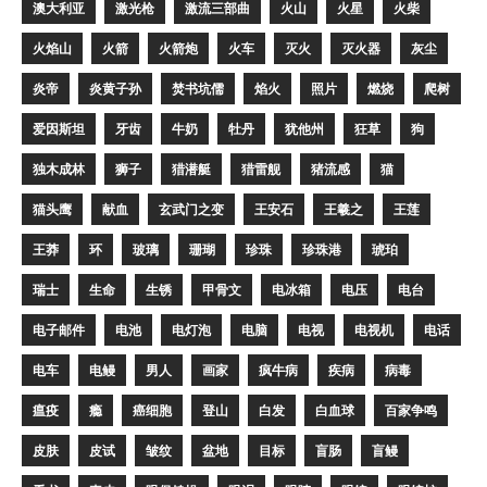
澳大利亚
激光枪
激流三部曲
火山
火星
火柴
火焰山
火箭
火箭炮
火车
灭火
灭火器
灰尘
炎帝
炎黄子孙
焚书坑儒
焰火
照片
燃烧
爬树
爱因斯坦
牙齿
牛奶
牡丹
犹他州
狂草
狗
独木成林
狮子
猎潜艇
猎雷舰
猪流感
猫
猫头鹰
献血
玄武门之变
王安石
王羲之
王莲
王莽
环
玻璃
珊瑚
珍珠
珍珠港
琥珀
瑞士
生命
生锈
甲骨文
电冰箱
电压
电台
电子邮件
电池
电灯泡
电脑
电视
电视机
电话
电车
电鳗
男人
画家
疯牛病
疾病
病毒
瘟疫
瘾
癌细胞
登山
白发
白血球
百家争鸣
皮肤
皮试
皱纹
盆地
目标
盲肠
盲鳗