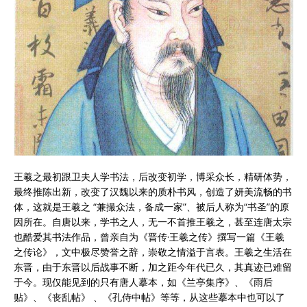
王羲之最初跟卫夫人学书法，后改变初学，博采众长，精研体势，
最终推陈出新，改变了汉魏以来的质朴书风，创造了妍美流畅的书
体，这就是王羲之 “兼撮众法，备成一家”、被后人称为“书圣”的原
因所在。自唐以来，学书之人，无一不首推王羲之，甚至连唐太宗
也酷爱其书法作品，曾亲自为《晋传·王羲之传》撰写一篇《王羲
之传论》，文中极尽赞誉之辞，崇敬之情溢于言表。王羲之生活在
东晋，由于东晋以后战事不断，加之距今年代已久，其真迹已难留
于今。现仅能见到的只有唐人摹本，如《兰亭集序》、《雨后
贴》、《丧乱帖》 、《孔侍中帖》等等，从这些摹本中也可以了