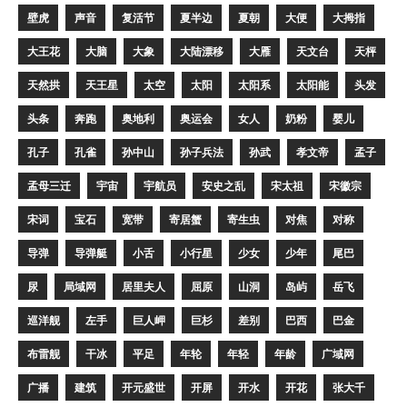
壁虎
声音
复活节
夏半边
夏朝
大便
大拇指
大王花
大脑
大象
大陆漂移
大雁
天文台
天枰
天然拱
天王星
太空
太阳
太阳系
太阳能
头发
头条
奔跑
奥地利
奥运会
女人
奶粉
婴儿
孔子
孔雀
孙中山
孙子兵法
孙武
孝文帝
孟子
孟母三迁
宇宙
宇航员
安史之乱
宋太祖
宋徽宗
宋词
宝石
宽带
寄居蟹
寄生虫
对焦
对称
导弹
导弹艇
小舌
小行星
少女
少年
尾巴
尿
局域网
居里夫人
屈原
山洞
岛屿
岳飞
巡洋舰
左手
巨人岬
巨杉
差别
巴西
巴金
布雷舰
干冰
平足
年轮
年轻
年龄
广域网
广播
建筑
开元盛世
开屏
开水
开花
张大千