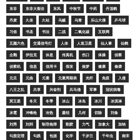
东非
东非大裂谷
东风
中秋节
中药
丹顶鹤
丹麦
久坐
久站
乌贼
乌青
乐山大佛
乒乓球
习俗
书圣
书法
二战
二氧化碳
互联网
五颜六色
交通信号灯
人体
人造卫星
仙人掌
仙鹤
企鹅
伊拉克
休息
传真机
伤口
体操
侦察
侦察机
信息
信用卡
假发
做梦
健康
偷袭
元旦
元曲
元素
元素周期表
光纤
免疫
入侵
八王之乱
共享
兴奋剂
兵马俑
军事
冠状病毒
冥王星
冬天
冬季
冰山
冰岛
冰川
冰淇淋
冰雹
冲锋枪
冷热
凝结
几何
切除
刘备
刘秀
刘邦
制导炮弹
割胶
力气
加拿大
加纳
勾股定理
勾践
包拯
化学
千岁兰
千年虫
南宋