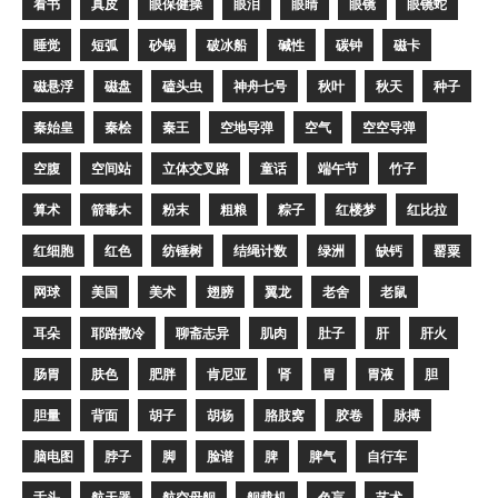
看书
真皮
眼保健操
眼泪
眼睛
眼镜
眼镜蛇
睡觉
短弧
砂锅
破冰船
碱性
碳钟
磁卡
磁悬浮
磁盘
磕头虫
神舟七号
秋叶
秋天
种子
秦始皇
秦桧
秦王
空地导弹
空气
空空导弹
空腹
空间站
立体交叉路
童话
端午节
竹子
算术
箭毒木
粉末
粗粮
粽子
红楼梦
红比拉
红细胞
红色
纺锤树
结绳计数
绿洲
缺钙
罂粟
网球
美国
美术
翅膀
翼龙
老舍
老鼠
耳朵
耶路撒冷
聊斋志异
肌肉
肚子
肝
肝火
肠胃
肤色
肥胖
肯尼亚
肾
胃
胃液
胆
胆量
背面
胡子
胡杨
胳肢窝
胶卷
脉搏
脑电图
脖子
脚
脸谱
脾
脾气
自行车
舌头
航天器
航空母舰
舰载机
色盲
艺术