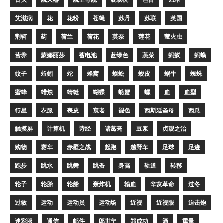
艾滋病
花
花粉
苍蝇
苏丹
苏联
英国
荆轲
药
荷兰
荷花
莫奈
莲花
萤火虫
营养
蒙娜丽莎
蓄电池
蓝绿色
蔬菜
蚂蚁
蚂蟥
蚊子
蚯蚓
蛇
蜂窝
蜈蚣
蜕皮
蜗牛
蜘蛛
蜜蜂
蜡烛
蜻蜓
蝴蝶
螃蟹
螺
血
血型
行星
衣服
表皮
衰老
褪色
西斯廷圣母
西瓜
触摸屏
计算机
诗经
诸葛亮
豆浆
贞观之治
购物
赛车
赤壁之战
起跑
越野车
足球
足迹
跑步
跳水
跳舞
跳蚤
身高
轨道
转移
轮子
轮胎
轮船
轰炸机
输血
辛亥革命
过冬
过敏
运动
运动员
运动场
近视
近视眼
迫击炮
迷彩服
通信
邮件
郎世宁
郑成功
酒
重量