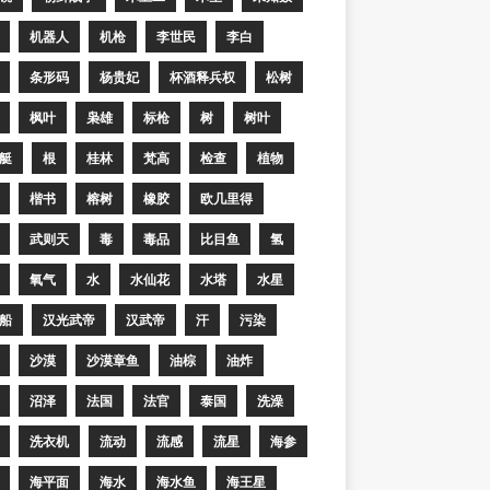
机器人
机枪
李世民
李白
条形码
杨贵妃
杯酒释兵权
松树
枫叶
枭雄
标枪
树
树叶
艇
根
桂林
梵高
检查
植物
楷书
榕树
橡胶
欧几里得
武则天
毒
毒品
比目鱼
氢
氧气
水
水仙花
水塔
水星
船
汉光武帝
汉武帝
汗
污染
沙漠
沙漠章鱼
油棕
油炸
沼泽
法国
法官
泰国
洗澡
洗衣机
流动
流感
流星
海参
海平面
海水
海水鱼
海王星