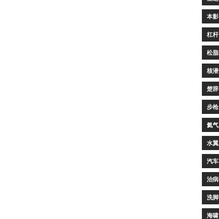
本影
杠杆
松脂
核潜
楚辞
步枪
氦气
水翼
汽车
治病
洗脚
海啸