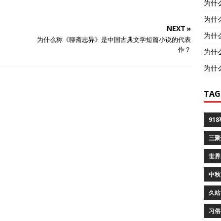
为什
为什
NEXT »
为什
为什么称《聊斋志异》是中国古典文学短篇小说的代表
作？
为什
为什
TAG
91
三聚
世界
中秋
久站
习俗