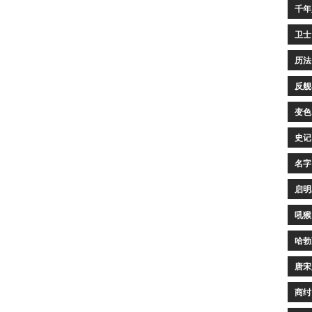
千年
卫士
历法
反舰
变色
史记
名字
启明
吼猴
哈勃
唐宋
商纣