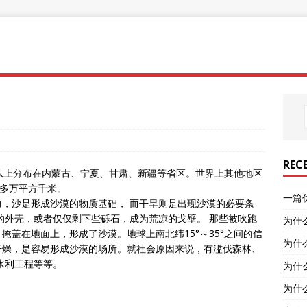
REC
%以上分布在内蒙古、宁夏、甘肃、新疆等省区。世界上其他地区
0多万平方千米。
一篇
，沙是形成沙漠的物质基础， 而干旱则是出现沙漠的必要条
的外壳，或者仅仅剩下些砾石，成为荒凉的戈壁。 那些被吹跑
为什
盖在地面上，形成了沙漠。地球上南北纬15°～35°之间的信
为什
干燥，是容易形成沙漠的场所。就社会原因来说，有滥伐森林、
水利工程等等。
为什
为什