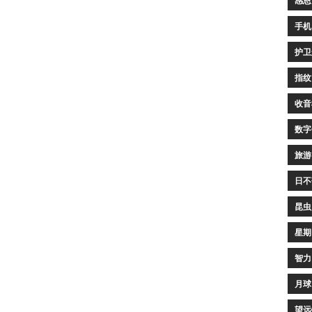
感恩
手机
护卫
指纹
收音
数字
旅游
日不
昆虫
星期
智力
月球
望远