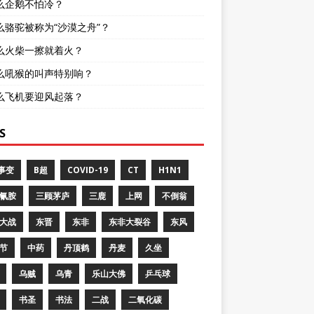
么企鹅不怕冷？
么骆驼被称为“沙漠之舟”？
么火柴一擦就着火？
么吼猴的叫声特别响？
么飞机要迎风起落？
S
8事变
B超
COVID-19
CT
H1N1
氰胺
三顾茅庐
三鹿
上网
不倒翁
大战
东晋
东非
东非大裂谷
东风
节
中药
丹顶鹤
丹麦
久坐
乌贼
乌青
乐山大佛
乒乓球
书圣
书法
二战
二氧化碳