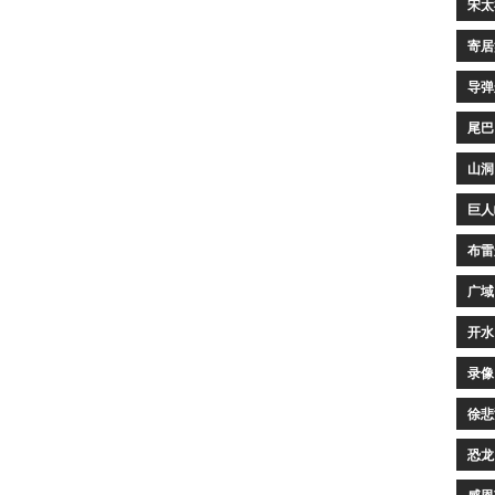
宋太
寄居
导弹
尾巴
山洞
巨人
布雷
广域
开水
录像
徐悲
恐龙