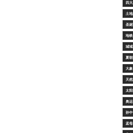
四大
土地
圣诞
地铁
城域
夏朝
大象
天然
太阳
奥运
孙中
孟母