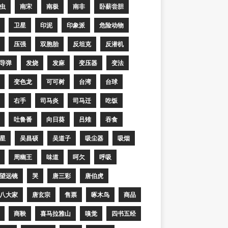
虫
南宋
南极
南非
卧薪尝胆
卫星
印泥
印象派
危险动物
压强
双胞胎
反坦克
反潜机
导弹
发烧
发麻
变压器
变法
变色龙
可可树
台湾
台球
右手
司马炎
司马迁
吃饭
吐鲁番
向日葵
吕雉
吞食
星
吴昌硕
吴道子
吸尘器
吸烟
周幽王
味道
呵欠
呼吸
望远镜
哭
唐三彩
唐伯虎
八大家
唐玄宗
售票
啄木鸟
商品
商鞅
喜马拉雅山
嗅觉
四书五经