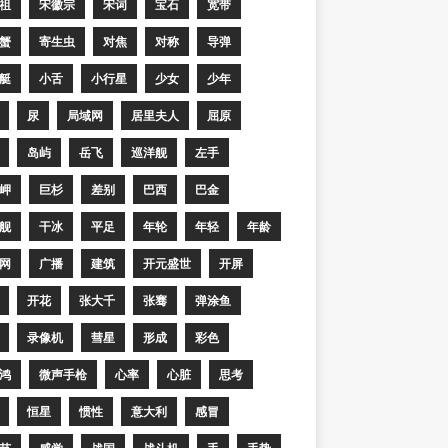
祖
宋徽宗
宋词
宝石
宽带
蟹
寄生虫
对焦
对称
导弹
艇
小舌
小行星
少女
少年
尿
局域网
居里夫人
屈原
岛屿
岳飞
巡洋舰
左手
岬
巨杉
差别
巴西
巴金
舰
干冰
平足
年轮
年轻
年龄
网
广播
建筑
开元盛世
开屏
开花
张大千
张骞
弹涂鱼
录像机
彗星
形成
彩色
鸿
微声手枪
心率
心脏
思考
恒星
惯性
意大利
感冒