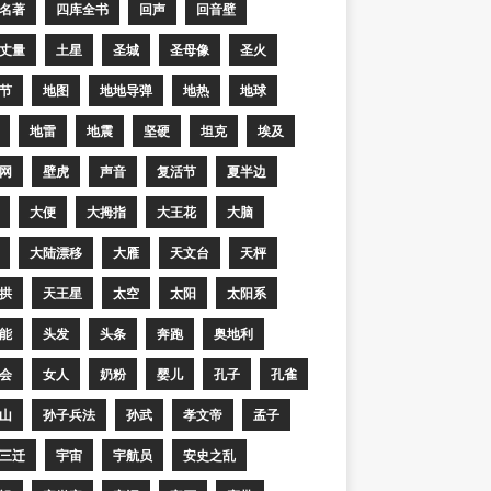
名著
四库全书
回声
回音壁
丈量
土星
圣城
圣母像
圣火
节
地图
地地导弹
地热
地球
地雷
地震
坚硬
坦克
埃及
网
壁虎
声音
复活节
夏半边
大便
大拇指
大王花
大脑
大陆漂移
大雁
天文台
天枰
拱
天王星
太空
太阳
太阳系
能
头发
头条
奔跑
奥地利
会
女人
奶粉
婴儿
孔子
孔雀
山
孙子兵法
孙武
孝文帝
孟子
三迁
宇宙
宇航员
安史之乱