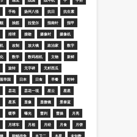
节
感觉
战国
战斗机
手
手势
手枪
扬州八怪
抗日
抗生素
舰
抽筋
拉斐尔
指南针
指甲
排球
接吻
摄像时
摄像机
机
改制
放大镜
政治家
数字
化
数学
数码相机
文物
新鲜
旋转
无字碑
无籽西瓜
落帝国
日本
日食
早餐
时钟
昙花
昙花一现
星云
星星
星系
显像
显微镜
景泰蓝
暖季
曝光
曹刿
曹操
月亮
月球车
月相
月经
月食
月饼
镜
朝鲜战争
木卫二
木星
未知数