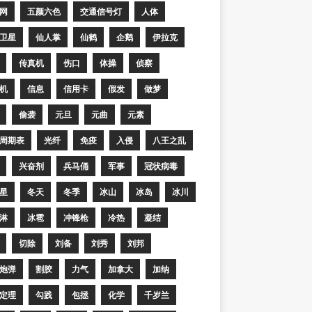
网
五颜六色
交通信号灯
人体
卫星
仙人掌
仙鹤
企鹅
伊拉克
传真机
伤口
体操
侦察
机
信息
信用卡
假发
做梦
偷袭
元旦
元曲
元素
周期表
光纤
免疫
入侵
八王之乱
兴奋剂
兵马俑
军事
冠状病毒
星
冬天
冬季
冰山
冰岛
冰川
淋
冰雹
冲锋枪
冷热
凝结
切除
刘备
刘秀
刘邦
炮弹
割胶
力气
加拿大
加纳
定理
勾践
包拯
化学
千岁兰