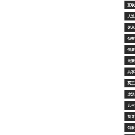
互联
人造
休息
侦察
健康
元素
共享
冥王
冰淇
几何
制导
勾股